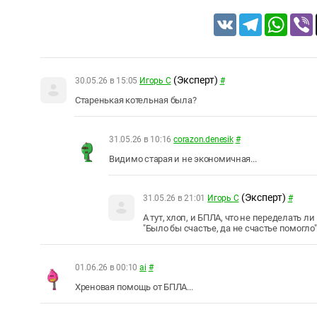
VK
Telegram
Whats
(Эксперт)
30.05.26 в 15:05
Игорь С
#
Старенькая котельная была?
31.05.26 в 10:16
corazon.denesik
#
Видимо старая и не экономичная...
(Эксперт)
31.05.26 в 21:01
Игорь С
#
А тут, хлоп, и БПЛА, что не переделать ли
"Было бы счастье, да не счастье помогло
01.06.26 в 00:10
ai
#
Хреновая помощь от БПЛА...