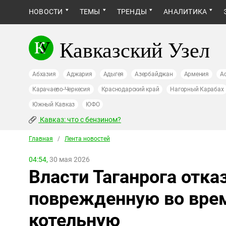
НОВОСТИ
ТЕМЫ
ТРЕНДЫ
АНАЛИТИКА
Кавказский Узел
Абхазия
Аджария
Адыгея
Азербайджан
Армения
А
Карачаево-Черкесия
Краснодарский край
Нагорный Карабах
Южный Кавказ
ЮФО
Кавказ: что с бензином?
Главная
/
Лента новостей
04:54,
30 мая 2026
Власти Таганрога отк
поврежденную во врем
котельную