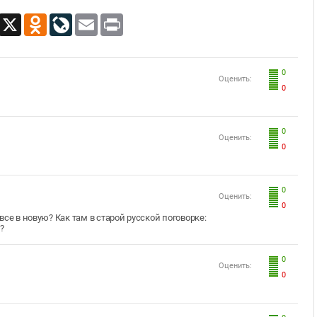
App
Viber
X
Odnoklassniki
LiveJournal
Email
Print
0
Оценить:
0
0
Оценить:
0
0
Оценить:
0
 все в новую? Как там в старой русской поговорке:
"?
0
Оценить:
0