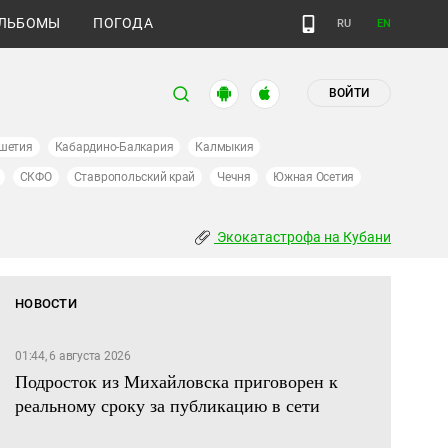
ЛЬБОМЫ
ПОГОДА
RU
EN
ВОЙТИ
шетия
Кабардино-Балкария
Калмыкия
СКФО
Ставропольский край
Чечня
Южная Осетия
Экокатастрофа на Кубани
НОВОСТИ
01:44, 6 августа 2026
Подросток из Михайловска приговорен к
реальному сроку за публикацию в сети