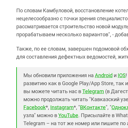
По словам Камбуловой, восстановление котел
нецелесообразно с точки зрения специалисто
рассматривается строительство новой модуль
прорабатываем несколько вариантов", - доба
Также, по ее словам, завершен подомовой о
для составления дефектных ведомостей, жит
Мы обновили приложения на
Android
и
IOS
развитию как в Google Play/App Store, так 
вы можете читать нас в
Telegram
(в Дагест
можно продолжать читать "Кавказский узел"
Facebook
*,
Instagram
*, "
ВКонтакте
", "
Однок
узла" можно в
YouTube
. Присылайте в What
Telegram – на тот же номер или пишите по