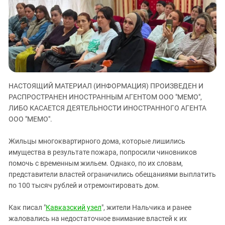
ЗАСТАВЛЯЕТ
Дагестан
КАВКАЗ ЗА ПАЛЕСТИНУ
Ингушетия
ИНАКОМЫСЛИЕ В ЧЕЧНЕ
Кабардино-Балкария
ПРЕСЛЕДОВАНИЕ АКТИВИСТОВ
МОБИЛИЗАЦИЯ И ПРОТЕСТЫ
Калмыкия
Карачаево-Черкесия
НАСТОЯЩИЙ МАТЕРИАЛ (ИНФОРМАЦИЯ) ПРОИЗВЕДЕН И
Краснодарский край
РАСПРОСТРАНЕН ИНОСТРАННЫМ АГЕНТОМ ООО "МЕМО",
Нагорный Карабах
ЛИБО КАСАЕТСЯ ДЕЯТЕЛЬНОСТИ ИНОСТРАННОГО АГЕНТА
Российская Федерация
ООО "МЕМО".
Ростовская область
Жильцы многоквартирного дома, которые лишились
Северная Осетия - Алания
имущества в результате пожара, попросили чиновников
помочь с временным жильем. Однако, по их словам,
СКФО
представители властей ограничились обещаниями выплатить
Ставропольский край
по 100 тысяч рублей и отремонтировать дом.
Чечня
Как писал "
Кавказский узел
", жители Нальчика и ранее
Южная Осетия
жаловались на недостаточное внимание властей к их