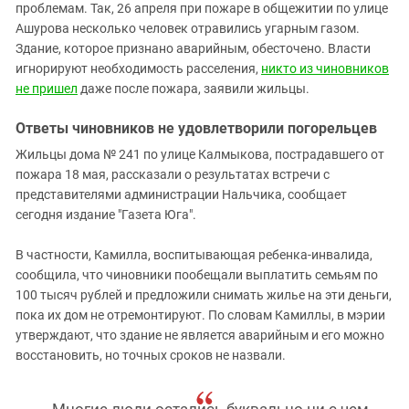
Южный Кавказ
проблемам. Так, 26 апреля при пожаре в общежитии по улице
Ашурова несколько человек отравились угарным газом.
ЮФО
Здание, которое признано аварийным, обесточено. Власти
игнорируют необходимость расселения,
никто из чиновников
не пришел
даже после пожара, заявили жильцы.
Ответы чиновников не удовлетворили погорельцев
Жильцы дома № 241 по улице Калмыкова, пострадавшего от
пожара 18 мая, рассказали о результатах встречи с
представителями администрации Нальчика, сообщает
сегодня издание "Газета Юга".
В частности, Камилла, воспитывающая ребенка-инвалида,
сообщила, что чиновники пообещали выплатить семьям по
100 тысяч рублей и предложили снимать жилье на эти деньги,
пока их дом не отремонтируют. По словам Камиллы, в мэрии
утверждают, что здание не является аварийным и его можно
восстановить, но точных сроков не назвали.
Многие люди остались буквально ни с чем