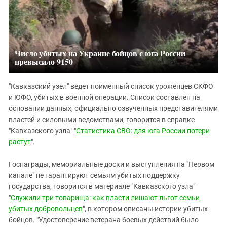
Число убитых на Украине бойцов с юга России
превысило 9150
"Кавказский узел" ведет поименный список уроженцев СКФО
и ЮФО, убитых в военной операции. Список составлен на
основании данных, официально озвученных представителями
властей и силовыми ведомствами, говорится в справке
"Кавказского узла" "
Статистика СВО: для юга России потери
растут
".
Госнаграды, мемориальные доски и выступления на "Первом
канале" не гарантируют семьям убитых поддержку
государства, говорится в материале "Кавказского узла"
"
Служили три товарища: как власти лишают льгот семьи
убитых добровольцев
", в котором описаны истории убитых
бойцов. "Удостоверение ветерана боевых действий было