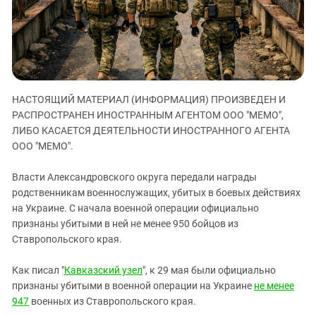
ЗАСТАВЛЯЕТ
Дагестан
КАВКАЗ ЗА ПАЛЕСТИНУ
Ингушетия
ИНАКОМЫСЛИЕ В ЧЕЧНЕ
Кабардино-Балкария
ПРЕСЛЕДОВАНИЕ АКТИВИСТОВ
МОБИЛИЗАЦИЯ И ПРОТЕСТЫ
Калмыкия
НАСТОЯЩИЙ МАТЕРИАЛ (ИНФОРМАЦИЯ) ПРОИЗВЕДЕН И
Карачаево-Черкесия
РАСПРОСТРАНЕН ИНОСТРАННЫМ АГЕНТОМ ООО "МЕМО",
Краснодарский край
ЛИБО КАСАЕТСЯ ДЕЯТЕЛЬНОСТИ ИНОСТРАННОГО АГЕНТА
Нагорный Карабах
ООО "МЕМО".
Российская Федерация
Власти Александровского округа передали награды
Ростовская область
родственникам военнослужащих, убитых в боевых действиях
на Украине. С начала военной операции официально
Северная Осетия - Алания
признаны убитыми в ней не менее 950 бойцов из
СКФО
Ставропольского края.
Ставропольский край
Как писал "
Кавказский узел
", к 29 мая были официально
Чечня
признаны убитыми в военной операции на Украине
не менее
Южная Осетия
947
военных из Ставропольского края.