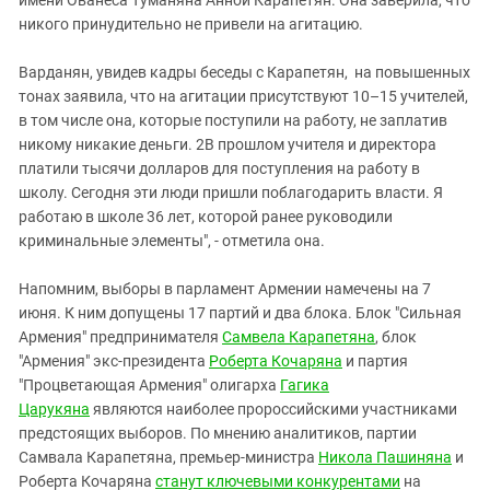
никого принудительно не привели на агитацию.
Варданян, увидев кадры беседы с Карапетян, на повышенных
тонах заявила, что на агитации присутствуют 10–15 учителей,
в том числе она, которые поступили на работу, не заплатив
никому никакие деньги. 2В прошлом учителя и директора
платили тысячи долларов для поступления на работу в
школу. Сегодня эти люди пришли поблагодарить власти. Я
работаю в школе 36 лет, которой ранее руководили
криминальные элементы", - отметила она.
Напомним, выборы в парламент Армении намечены на 7
июня. К ним допущены 17 партий и два блока. Блок "Сильная
Армения" предпринимателя
Самвела Карапетяна
, блок
"Армения" экс-президента
Роберта Кочаряна
и партия
"Процветающая Армения" олигарха
Гагика
Царукяна
являются наиболее пророссийскими участниками
предстоящих выборов. По мнению аналитиков, партии
Самвала Карапетяна, премьер-министра
Никола Пашиняна
и
Роберта Кочаряна
станут ключевыми конкурентами
на