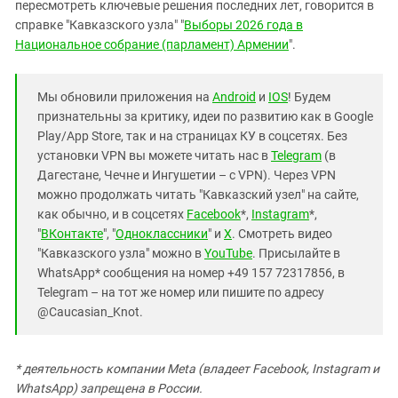
пересмотреть ключевые решения последних лет, говорится в
справке "Кавказского узла" "
Выборы 2026 года в
Национальное собрание (парламент) Армении
".
Мы обновили приложения на
Android
и
IOS
! Будем
признательны за критику, идеи по развитию как в Google
Play/App Store, так и на страницах КУ в соцсетях. Без
установки VPN вы можете читать нас в
Telegram
(в
Дагестане, Чечне и Ингушетии – с VPN). Через VPN
можно продолжать читать "Кавказский узел" на сайте,
как обычно, и в соцсетях
Facebook
*,
Instagram
*,
"
ВКонтакте
", "
Одноклассники
" и
X
. Смотреть видео
"Кавказского узла" можно в
YouTube
. Присылайте в
WhatsApp* сообщения на номер +49 157 72317856, в
Telegram – на тот же номер или пишите по адресу
@Caucasian_Knot.
* деятельность компании Meta (владеет Facebook, Instagram и
WhatsApp) запрещена в России.