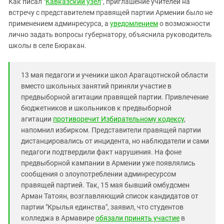
Как писал "
Кавказский узел
", приглашение учителей на
Южный Кавказ
встречу с представителем правящей партии Армении было не
ЮФО
применением админресурса, а
уведомлением
о возможности
лично задать вопросы губернатору, объяснила руководитель
школы в селе Бюракан.
13 мая педагоги и ученики школ Арагацотнской области
вместо школьных занятий приняли участие в
предвыборной агитации правящей партии. Привлечение
бюджетников и школьников к предвыборной
агитации
противоречит Избирательному кодексу
,
напомнил избирком. Представители правящей партии
дистанцировались от инцидента, но наблюдатели и сами
педагоги подтвердили факт нарушения. На фоне
предвыборной кампании в Армении уже появлялись
сообщения о злоупотреблении админресурсом
правящей партией. Так, 15 мая бывший омбудсмен
Арман Татоян, возглавляющий список кандидатов от
партии "Крылья единства", заявил, что студентов
колледжа в Армавире
обязали принять участие
в