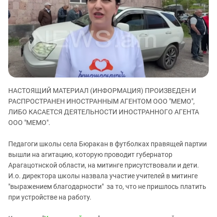
ЗАСТАВЛЯЕТ
Дагестан
КАВКАЗ ЗА ПАЛЕСТИНУ
Ингушетия
ИНАКОМЫСЛИЕ В ЧЕЧНЕ
Кабардино-Балкария
ПРЕСЛЕДОВАНИЕ АКТИВИСТОВ
МОБИЛИЗАЦИЯ И ПРОТЕСТЫ
Калмыкия
Карачаево-Черкесия
Краснодарский край
НАСТОЯЩИЙ МАТЕРИАЛ (ИНФОРМАЦИЯ) ПРОИЗВЕДЕН И
Нагорный Карабах
РАСПРОСТРАНЕН ИНОСТРАННЫМ АГЕНТОМ ООО "МЕМО",
ЛИБО КАСАЕТСЯ ДЕЯТЕЛЬНОСТИ ИНОСТРАННОГО АГЕНТА
Российская Федерация
ООО "МЕМО".
Ростовская область
Северная Осетия - Алания
Педагоги школы села Бюракан в футболках правящей партии
вышли на агитацию, которую проводит губернатор
СКФО
Арагацотнской области, на митинге присутствовали и дети.
Ставропольский край
И.о. директора школы назвала участие учителей в митинге
"выражением благодарности" за то, что не пришлось платить
Чечня
при устройстве на работу.
Южная Осетия