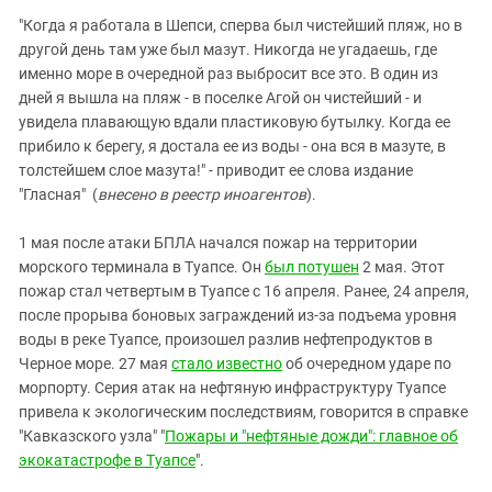
"Когда я работала в Шепси, сперва был чистейший пляж, но в
другой день там уже был мазут. Никогда не угадаешь, где
именно море в очередной раз выбросит все это. В один из
дней я вышла на пляж - в поселке Агой он чистейший - и
увидела плавающую вдали пластиковую бутылку. Когда ее
прибило к берегу, я достала ее из воды - она вся в мазуте, в
толстейшем слое мазута!" - приводит ее слова издание
"Гласная" (
внесено в реестр иноагентов
).
1 мая после атаки БПЛА начался пожар на территории
морского терминала в Туапсе. Он
был потушен
2 мая. Этот
пожар стал четвертым в Туапсе с 16 апреля. Ранее, 24 апреля,
после прорыва боновых заграждений из-за подъема уровня
воды в реке Туапсе, произошел разлив нефтепродуктов в
Черное море. 27 мая
стало известно
об очередном ударе по
морпорту. Серия атак на нефтяную инфраструктуру Туапсе
привела к экологическим последствиям, говорится в справке
"Кавказского узла" "
Пожары и "нефтяные дожди": главное об
экокатастрофе в Туапсе
".