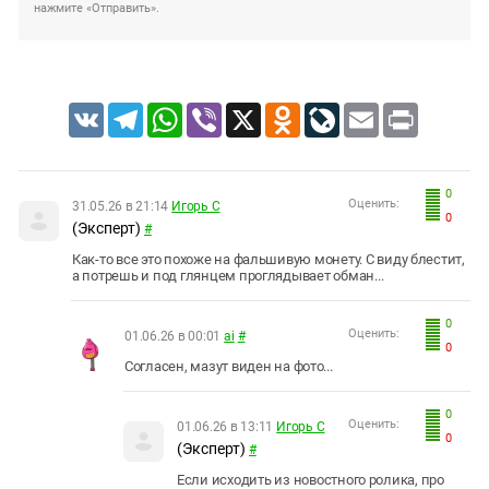
нажмите «Отправить».
VK
Telegram
WhatsApp
Viber
X
Odnoklassniki
LiveJournal
Email
Print
0
Оценить:
31.05.26 в 21:14
Игорь С
0
(Эксперт)
#
Как-то все это похоже на фальшивую монету. С виду блестит,
а потрешь и под глянцем проглядывает обман...
0
Оценить:
01.06.26 в 00:01
ai
#
0
Согласен, мазут виден на фото...
0
Оценить:
01.06.26 в 13:11
Игорь С
0
(Эксперт)
#
Если исходить из новостного ролика, про