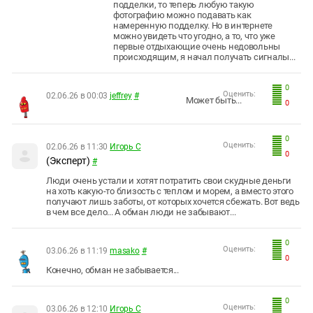
подделки, то теперь любую такую
фотографию можно подавать как
намеренную подделку. Но в интернете
можно увидеть что угодно, а то, что уже
первые отдыхающие очень недовольны
происходящим, я начал получать сигналы...
0
Оценить:
02.06.26 в 00:03
jeffrey
#
Может быть...
0
0
Оценить:
02.06.26 в 11:30
Игорь С
0
(Эксперт)
#
Люди очень устали и хотят потратить свои скудные деньги
на хоть какую-то близость с теплом и морем, а вместо этого
получают лишь заботы, от которых хочется сбежать. Вот ведь
в чем все дело... А обман люди не забывают...
0
Оценить:
03.06.26 в 11:19
masako
#
0
Конечно, обман не забывается...
0
Оценить:
03.06.26 в 12:10
Игорь С