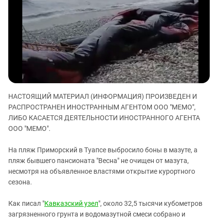
ЗАСТАВЛЯЕТ
Дагестан
КАВКАЗ ЗА ПАЛЕСТИНУ
Ингушетия
ИНАКОМЫСЛИЕ В ЧЕЧНЕ
Кабардино-Балкария
ПРЕСЛЕДОВАНИЕ АКТИВИСТОВ
МОБИЛИЗАЦИЯ И ПРОТЕСТЫ
Калмыкия
Карачаево-Черкесия
Краснодарский край
НАСТОЯЩИЙ МАТЕРИАЛ (ИНФОРМАЦИЯ) ПРОИЗВЕДЕН И
Нагорный Карабах
РАСПРОСТРАНЕН ИНОСТРАННЫМ АГЕНТОМ ООО "МЕМО",
Российская Федерация
ЛИБО КАСАЕТСЯ ДЕЯТЕЛЬНОСТИ ИНОСТРАННОГО АГЕНТА
ООО "МЕМО".
Ростовская область
Северная Осетия - Алания
На пляж Приморский в Туапсе выбросило боны в мазуте, а
СКФО
пляж бывшего пансионата "Весна" не очищен от мазута,
несмотря на объявленное властями открытие курортного
Ставропольский край
сезона.
Чечня
Как писал "
Кавказский узел
", около 32,5 тысячи кубометров
Южная Осетия
загрязненного грунта и водомазутной смеси собрано и