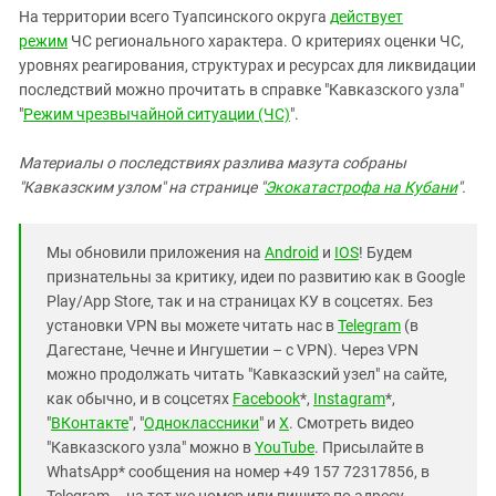
На территории всего Туапсинского округа
действует
режим
ЧС регионального характера. О критериях оценки ЧС,
уровнях реагирования, структурах и ресурсах для ликвидации
последствий можно прочитать в справке "Кавказского узла"
"
Режим чрезвычайной ситуации (ЧС)
".
Материалы о последствиях разлива мазута собраны
"Кавказским узлом" на странице "
Экокатастрофа на Кубани
".
Мы обновили приложения на
Android
и
IOS
! Будем
признательны за критику, идеи по развитию как в Google
Play/App Store, так и на страницах КУ в соцсетях. Без
установки VPN вы можете читать нас в
Telegram
(в
Дагестане, Чечне и Ингушетии – с VPN). Через VPN
можно продолжать читать "Кавказский узел" на сайте,
как обычно, и в соцсетях
Facebook
*,
Instagram
*,
"
ВКонтакте
", "
Одноклассники
" и
X
. Смотреть видео
"Кавказского узла" можно в
YouTube
. Присылайте в
WhatsApp* сообщения на номер +49 157 72317856, в
Telegram – на тот же номер или пишите по адресу