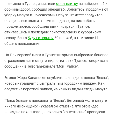
Южный Кавказ
вывезено в Туапсе, спасатели
моют плитку
на набережной и
ЮФО
обочины дорог, сообщил оперштаб. Волонтеры продолжают
уборку мазута в Тюменском и Небуге. От нефтепродуктов
очищены все пляжи, кроме городских, на них работы
продолжаются, сообщила администрация Туапсе,
отчитавшись о последних приготовлениях к курортному
сезону. Всего
будут открыты
69 пляжей, в том числе 11
общего пользования.
На Приморский пляж в Туапсе штормом выбросило боновое
ограждение всё в мазуте, видно, из реки Туапсе, говорится в
сообщении в Telegram-канале "Мой Туапсе".
Эколог Жора Каваносян опубликовал видео с пляжа "Весна",
который граничит с центральным городским пляжем. Как
следует из короткой записи, на камнях видны следы мазута.
"Пляж бывшего пансионата "Весна". Бетонный мол в мазуте,
ничего не очищено", - указал он, отметив, что это видео
наглядно показывает, насколько "качественно" проведена