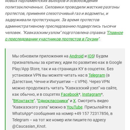
новых парламентских выборов и освобождения
политзаключенных. Силовики проводили жесткие разгоны
протестов, применяя слезоточивый газ и водометы, и
задерживали протестующих. За время протестов
административному преследованию подверглись тысячи
человек. "Кавказским узлом" подготовлена справка "
Главное
о преследовании участников протестов в Грузии
".
Мы обновили приложения на
Android
и
IOS
! Будем
признательны за критику, идеи по развитию как в Google
Play/App Store, так и на страницах КУ в соцсетях. Без
установки VPN вы можете читать нас в
Telegram
(в
Дагестане, Чечне и Ингушетии – с VPN). Через VPN
можно продолжать читать "Кавказский узел" на сайте,
как обычно, и в соцсетях
Facebook
*,
Instagram
*,
"
ВКонтакте
", "
Одноклассники
" и
X
. Смотреть видео
"Кавказского узла" можно в
YouTube
. Присылайте в
WhatsApp* сообщения на номер +49 157 72317856, в
Telegram – на тот же номер или пишите по адресу
@Caucasian_Knot.