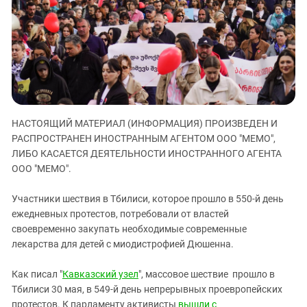
ЗАСТАВЛЯЕТ
Дагестан
КАВКАЗ ЗА ПАЛЕСТИНУ
Ингушетия
ИНАКОМЫСЛИЕ В ЧЕЧНЕ
Кабардино-Балкария
ПРЕСЛЕДОВАНИЕ АКТИВИСТОВ
МОБИЛИЗАЦИЯ И ПРОТЕСТЫ
Калмыкия
Карачаево-Черкесия
Краснодарский край
НАСТОЯЩИЙ МАТЕРИАЛ (ИНФОРМАЦИЯ) ПРОИЗВЕДЕН И
РАСПРОСТРАНЕН ИНОСТРАННЫМ АГЕНТОМ ООО "МЕМО",
Нагорный Карабах
ЛИБО КАСАЕТСЯ ДЕЯТЕЛЬНОСТИ ИНОСТРАННОГО АГЕНТА
Российская Федерация
ООО "МЕМО".
Ростовская область
Участники шествия в Тбилиси, которое прошло в 550-й день
Северная Осетия - Алания
ежедневных протестов, потребовали от властей
СКФО
своевременно закупать необходимые современные
лекарства для детей с миодистрофией Дюшенна.
Ставропольский край
Чечня
Как писал "
Кавказский узел
", массовое шествие прошло в
Южная Осетия
Тбилиси 30 мая, в 549-й день непрерывных проевропейских
протестов. К парламенту активисты
вышли с