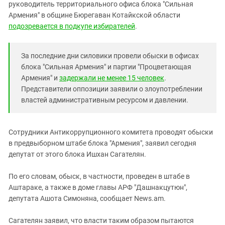
Южный Кавказ
руководитель территориального офиса блока "Сильная
Армения" в общине Бюрегаван Котайкской области
ЮФО
подозревается в подкупе избирателей
.
За последние дни силовики провели обыски в офисах
блока "Сильная Армения" и партии "Процветающая
Армения" и
задержали не менее 15 человек
.
Представители оппозиции заявили о злоупотреблении
властей административным ресурсом и давлении.
Сотрудники Антикоррупционного комитета проводят обыски
в предвыборном штабе блока "Армения", заявил сегодня
депутат от этого блока Ишхан Сагателян.
По его словам, обыск, в частности, проведен в штабе в
Аштараке, а также в доме главы АРФ "Дашнакцутюн",
депутата Ашота Симоняна, сообщает News.am.
Сагателян заявил, что власти таким образом пытаются