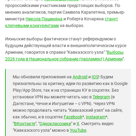
пророссийскими участниками предстоящих выборов. По
мнению аналитиков, партии Самвела Карапетяна, премьер-
министра
Никола Пашиняна
и Роберта Кочаряна
станут
ключевыми конкурентами
на выборах.
Июньские выборы фактически станут референдумом о
будущем действующей власти и внешнеполитическом курсе
Армении, говорится в справке "Кавказского узла" "
Выборы
2026 года в Национальное собрание (парламент) Армении
".
Мы обновили приложения на
Android
и
IOS
! Будем
признательны за критику, идеи по развитию как в Google
Play/App Store, так и на страницах КУ в соцсетях. Без
установки VPN вы можете читать нас в
Telegram
(в
Дагестане, Чечне и Ингушетии – с VPN). Через VPN
можно продолжать читать "Кавказский узел" на сайте,
как обычно, и в соцсетях
Facebook
*,
Instagram
*,
"
ВКонтакте
", "
Одноклассники
" и
X
. Смотреть видео
"Кавказского узла" можно в
YouTube
.