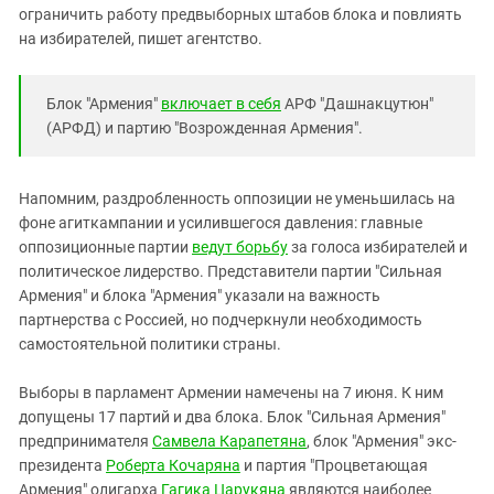
ограничить работу предвыборных штабов блока и повлиять
на избирателей, пишет агентство.
Блок "Армения"
включает в себя
АРФ "Дашнакцутюн"
(АРФД) и партию "Возрожденная Армения".
Напомним, раздробленность оппозиции не уменьшилась на
фоне агиткампании и усилившегося давления: главные
оппозиционные партии
ведут борьбу
за голоса избирателей и
политическое лидерство. Представители партии "Сильная
Армения" и блока "Армения" указали на важность
партнерства с Россией, но подчеркнули необходимость
самостоятельной политики страны.
Выборы в парламент Армении намечены на 7 июня. К ним
допущены 17 партий и два блока. Блок "Сильная Армения"
предпринимателя
Самвела Карапетяна
, блок "Армения" экс-
президента
Роберта Кочаряна
и партия "Процветающая
Армения" олигарха
Гагика Царукяна
являются наиболее