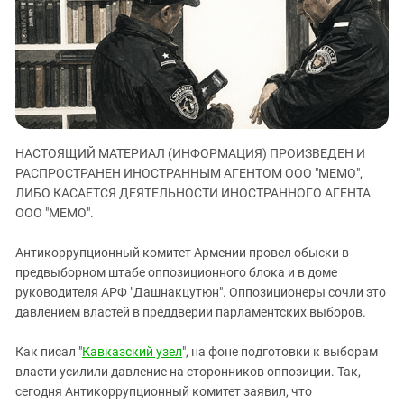
ЗАСТАВЛЯЕТ
Дагестан
КАВКАЗ ЗА ПАЛЕСТИНУ
Ингушетия
ИНАКОМЫСЛИЕ В ЧЕЧНЕ
Кабардино-Балкария
ПРЕСЛЕДОВАНИЕ АКТИВИСТОВ
МОБИЛИЗАЦИЯ И ПРОТЕСТЫ
Калмыкия
Карачаево-Черкесия
НАСТОЯЩИЙ МАТЕРИАЛ (ИНФОРМАЦИЯ) ПРОИЗВЕДЕН И
Краснодарский край
РАСПРОСТРАНЕН ИНОСТРАННЫМ АГЕНТОМ ООО "МЕМО",
Нагорный Карабах
ЛИБО КАСАЕТСЯ ДЕЯТЕЛЬНОСТИ ИНОСТРАННОГО АГЕНТА
Российская Федерация
ООО "МЕМО".
Ростовская область
Антикоррупционный комитет Армении провел обыски в
Северная Осетия - Алания
предвыборном штабе оппозиционного блока и в доме
руководителя АРФ "Дашнакцутюн". Оппозиционеры сочли это
СКФО
давлением властей в преддверии парламентских выборов.
Ставропольский край
Чечня
Как писал "
Кавказский узел
", на фоне подготовки к выборам
власти усилили давление на сторонников оппозиции. Так,
Южная Осетия
сегодня Антикоррупционный комитет заявил, что