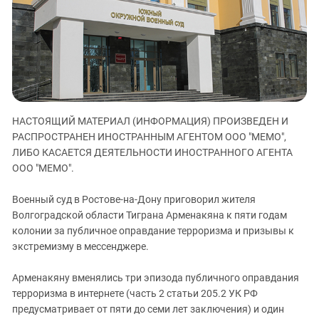
ЗАСТАВЛЯЕТ
Дагестан
КАВКАЗ ЗА ПАЛЕСТИНУ
Ингушетия
ИНАКОМЫСЛИЕ В ЧЕЧНЕ
Кабардино-Балкария
ПРЕСЛЕДОВАНИЕ АКТИВИСТОВ
МОБИЛИЗАЦИЯ И ПРОТЕСТЫ
Калмыкия
Карачаево-Черкесия
НАСТОЯЩИЙ МАТЕРИАЛ (ИНФОРМАЦИЯ) ПРОИЗВЕДЕН И
Краснодарский край
РАСПРОСТРАНЕН ИНОСТРАННЫМ АГЕНТОМ ООО "МЕМО",
Нагорный Карабах
ЛИБО КАСАЕТСЯ ДЕЯТЕЛЬНОСТИ ИНОСТРАННОГО АГЕНТА
Российская Федерация
ООО "МЕМО".
Ростовская область
Военный суд в Ростове-на-Дону приговорил жителя
Северная Осетия - Алания
Волгоградской области Тиграна Арменакяна к пяти годам
колонии за публичное оправдание терроризма и призывы к
СКФО
экстремизму в мессенджере.
Ставропольский край
Чечня
Арменакяну вменялись три эпизода публичного оправдания
терроризма в интернете (часть 2 статьи 205.2 УК РФ
Южная Осетия
предусматривает от пяти до семи лет заключения) и один