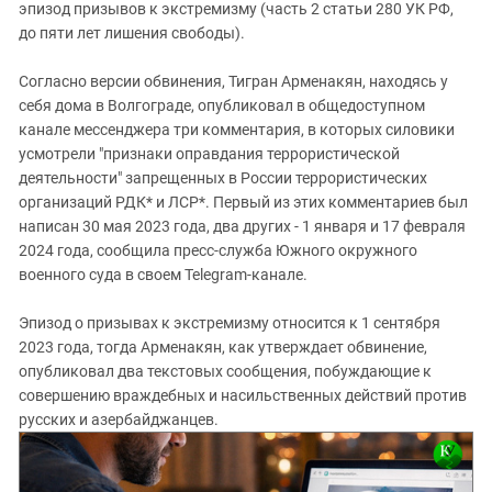
Южный Кавказ
эпизод призывов к экстремизму (часть 2 статьи 280 УК РФ,
до пяти лет лишения свободы).
ЮФО
Согласно версии обвинения, Тигран Арменакян, находясь у
себя дома в Волгограде, опубликовал в общедоступном
канале мессенджера три комментария, в которых силовики
усмотрели "признаки оправдания террористической
деятельности" запрещенных в России террористических
организаций РДК* и ЛСР*. Первый из этих комментариев был
написан 30 мая 2023 года, два других - 1 января и 17 февраля
2024 года, сообщила пресс-служба Южного окружного
военного суда в своем Telegram-канале.
Эпизод о призывах к экстремизму относится к 1 сентября
2023 года, тогда Арменакян, как утверждает обвинение,
опубликовал два текстовых сообщения, побуждающие к
совершению враждебных и насильственных действий против
русских и азербайджанцев.