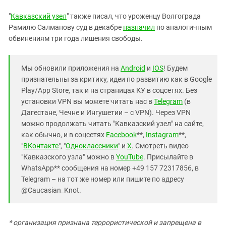
"
Кавказский узел
" также писал, что уроженцу Волгограда
Рамилю Салманову суд в декабре
назначил
по аналогичным
обвинениям три года лишения свободы.
Мы обновили приложения на
Android
и
IOS
! Будем
признательны за критику, идеи по развитию как в Google
Play/App Store, так и на страницах КУ в соцсетях. Без
установки VPN вы можете читать нас в
Telegram
(в
Дагестане, Чечне и Ингушетии – с VPN). Через VPN
можно продолжать читать "Кавказский узел" на сайте,
как обычно, и в соцсетях
Facebook
**,
Instagram
**,
"
ВКонтакте
", "
Одноклассники
" и
X
. Смотреть видео
"Кавказского узла" можно в
YouTube
. Присылайте в
WhatsApp** сообщения на номер +49 157 72317856, в
Telegram – на тот же номер или пишите по адресу
@Caucasian_Knot.
* организация признана террористической и запрещена в