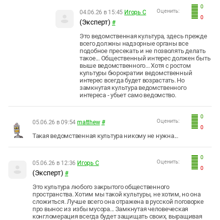
0
Оценить:
04.06.26 в 15:45
Игорь С
0
(Эксперт)
#
Это ведомственная культура, здесь прежде
всего должны надзорные органы все
подобное пресекать и не позволять делать
такое... Общественный интерес должен быть
выше ведомственного... Хотя с ростом
культуры бюрократии ведомственный
интерес всегда будет возрастать. Но
замкнутая культура ведомственного
интереса - убьет само ведомство.
0
Оценить:
05.06.26 в 09:54
matthew
#
0
Такая ведомственная культура никому не нужна...
0
Оценить:
05.06.26 в 12:36
Игорь С
0
(Эксперт)
#
Это культура любого закрытого общественного
пространства. Хотим мы такой культуры, не хотим, но она
сложиться. Лучше всего она отражена в русской поговорке
про вынос из избы мусора... Замкнутая человеческая
конгломерация всегда будет защищать своих, выращивая