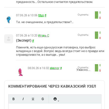
преданность... Остальное считается предательством.
0
Оценить:
07.06.26 в 10:06
titus
#
0
Т.е. не очищением, а предательством?...
0
Оценить:
07.06.26 в 13:20
Игорь С
0
(Эксперт)
#
Помните, есть еще одна русская поговорка, про выброс
младенца с водой. Вопрос ведь всегда стоит не о правде или
справедливости, а о выгоде... увы!
0
Оценить:
08.06.26 в 16:02
eleonor
#
Ужасно....
0
КОММЕНТИРОВАНИЕ ЧЕРЕЗ КАВКАЗСКИЙ УЗЕЛ