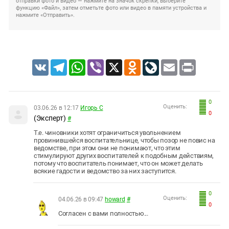
отправки фото и видео — нажмите на значок скрепки, выберите
функцию «Файл», затем отметьте фото или видео в памяти устройства и
нажмите «Отправить».
VK
Telegram
WhatsApp
Viber
X
Odnoklassniki
LiveJournal
Email
Print
0
Оценить:
03.06.26 в 12:17
Игорь С
0
(Эксперт)
#
Т.е. чиновники хотят ограничиться увольнением
провинившейся воспитательнице, чтобы позор не повис на
ведомстве, при этом они не понимают, что этим
стимулируют других воспитателей к подобным действиям,
потому что воспитатель понимает, что он может делать
всякие гадости и ведомство за них заступится.
0
Оценить:
04.06.26 в 09:47
howard
#
0
Согласен с вами полностью...