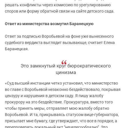
решать конфликты через комиссию по урегулированию
споров или форму обратной связи на сайте детского сада.
Ответ из министерства возмутил Баранецкую
Ответ за подписью Воробьевой на фоне уже вынесенного
судебного вердикта выглядит вызывающе, считает Елена
Баранецкая.
Это замкнутый круг бюрократического
цинизма
«Суд высшей инстанции четко установил, что министерство
во главе с Воробьевой незаконно бездействовало, покрывая
цензуру и нарушения в детском саду. Я пишу жалобу
прокурору на это бездействие. Прокуратура, вместо того
чтобы принять меры, отправляет мою жалобу обратно
Воробьевой. И та, прикрываясь статусом вице-губернатора,
присылает мне бумагу, где утверждает, что все в порядке, а
перепроверять локальный акт "нецелесообразно". Это