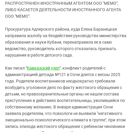
ЗАСТАВЛЯЕТ
РАСПРОСТРАНЕН ИНОСТРАННЫМ АГЕНТОМ ООО "МЕМО",
Дагестан
КАВКАЗ ЗА ПАЛЕСТИНУ
ЛИБО КАСАЕТСЯ ДЕЯТЕЛЬНОСТИ ИНОСТРАННОГО АГЕНТА
Ингушетия
ООО "МЕМО".
ИНАКОМЫСЛИЕ В ЧЕЧНЕ
Кабардино-Балкария
ПРЕСЛЕДОВАНИЕ АКТИВИСТОВ
Прокуратура Адлерского района, куда Елена Баранецкая
МОБИЛИЗАЦИЯ И ПРОТЕСТЫ
Калмыкия
направила жалобу на бездействие руководства министерства
Карачаево-Черкесия
образования и науки Кубани, перенаправила ее в само
ведомство, руководитель которого отказалась признать
Краснодарский край
нарушения в работе детского сада.
Нагорный Карабах
Как писал "
Кавказский узел
", конфликт родителей с
Российская Федерация
администрацией детсада №121 в Сочи длится с весны 2025
Ростовская область
года. Родители воспитанников неоднократно требовали
Северная Осетия - Алания
возбудить уголовное дело по факту жестокого обращения с
детьми, но правоохранительные органы не нашли состава
СКФО
преступления в действиях воспитательницы, уволившейся по
Ставропольский край
собственному желанию. В январе администрация Сочи
заявила родителям, что психологи не выявили "негативного
Чечня
эмоционально-психологического климата в группе", при этом
Южная Осетия
запись эпизода жестокого обращения с ребенком чиновники