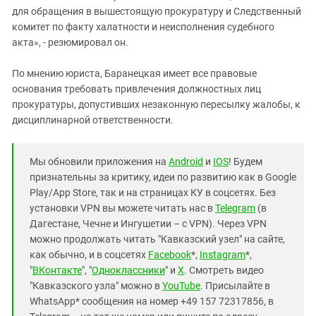
для обращения в вышестоящую прокуратуру и Следственный
комитет по факту халатности и неисполнения судебного
акта», - резюмировал он.
По мнению юриста, Баранецкая имеет все правовые
основания требовать привлечения должностных лиц
прокуратуры, допустивших незаконную пересылку жалобы, к
дисциплинарной ответственности.
Мы обновили приложения на
Android
и
IOS
! Будем
признательны за критику, идеи по развитию как в Google
Play/App Store, так и на страницах КУ в соцсетях. Без
установки VPN вы можете читать нас в
Telegram
(в
Дагестане, Чечне и Ингушетии – с VPN). Через VPN
можно продолжать читать "Кавказский узел" на сайте,
как обычно, и в соцсетях
Facebook
*,
Instagram
*,
"
ВКонтакте
", "
Одноклассники
" и
X
. Смотреть видео
"Кавказского узла" можно в
YouTube
. Присылайте в
WhatsApp* сообщения на номер +49 157 72317856, в