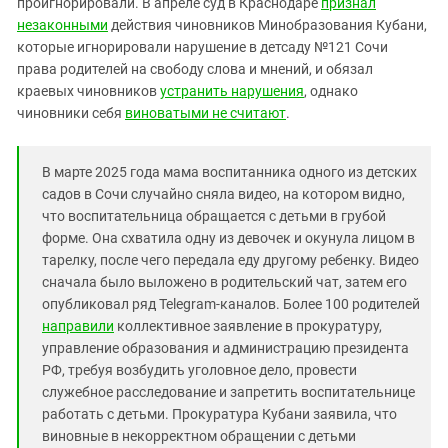
проигнорировали. В апреле суд в Краснодаре
Южный Кавказ
признал
незаконными
действия чиновников Минобразования Кубани,
ЮФО
которые игнорировали нарушение в детсаду №121 Сочи
права родителей на свободу слова и мнений, и обязал
краевых чиновников
устранить нарушения
, однако
чиновники себя
виноватыми не считают
.
В марте 2025 года мама воспитанника одного из детских
садов в Сочи случайно сняла видео, на котором видно,
что воспитательница обращается с детьми в грубой
форме. Она схватила одну из девочек и окунула лицом в
тарелку, после чего передала еду другому ребенку. Видео
сначала было выложено в родительский чат, затем его
опубликовал ряд Telegram-каналов. Более 100 родителей
направили
коллективное заявление в прокуратуру,
управление образования и администрацию президента
РФ, требуя возбудить уголовное дело, провести
служебное расследование и запретить воспитательнице
работать с детьми. Прокуратура Кубани заявила, что
виновные в некорректном обращении с детьми