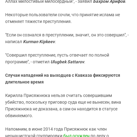
Аллах милостивый милосердный", - заявил
Бахром Арифов
.
Некоторые пользователи сочли, что принятие ислама не
отменяет тяжести преступления.
"Если он сознался в преступлении, значит, он это совершил", -
написал
Kurman Kipkeev
.
"Совершил преступление, пусть отвечает по полной
программе", - отметил
Ulugbek Sattarov
.
Случаи нападений на выходцев с Кавказа фиксируются
длительное время
Кирилла Присяжнюка нельзя считать совершившим
убийство, поскольку приговор суда еще не вынесен, вина
Присяжнюка не доказана, а сам он находится в статусе
обвиняемого.
Напомним, в июне 2014 года Присяжнюк как член
неонацистской группировки
был осужден
по делу о