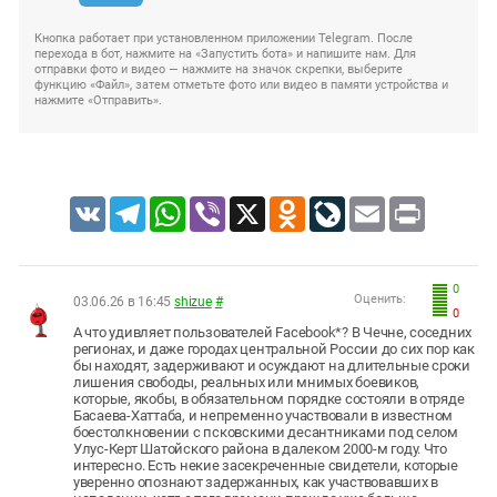
Кнопка работает при установленном приложении Telegram. После
перехода в бот, нажмите на «Запустить бота» и напишите нам. Для
отправки фото и видео — нажмите на значок скрепки, выберите
функцию «Файл», затем отметьте фото или видео в памяти устройства и
нажмите «Отправить».
VK
Telegram
WhatsApp
Viber
X
Odnoklassniki
LiveJournal
Email
Print
0
Оценить:
03.06.26 в 16:45
shizue
#
0
А что удивляет пользователей Facebook*? В Чечне, соседних
регионах, и даже городах центральной России до сих пор как
бы находят, задерживают и осуждают на длительные сроки
лишения свободы, реальных или мнимых боевиков,
которые, якобы, в обязательном порядке состояли в отряде
Басаева-Хаттаба, и непременно участвовали в известном
боестолкновении с псковскими десантниками под селом
Улус-Керт Шатойского района в далеком 2000-м году. Что
интересно. Есть некие засекреченные свидетели, которые
уверенно опознают задержанных, как участвовавших в