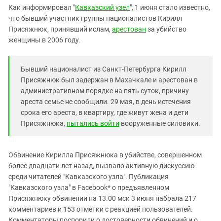
Южный Кавказ
Как информировал "
Кавказский узел
", 1 июня стало известно,
ЮФО
что бывший участник группы националистов Кирилл
Присяжнюк, принявший ислам,
арестован
за убийство
женщины в 2006 году.
Бывший националист из Санкт-Петербурга Кирилл
Присяжнюк был задержан в Махачкале и арестован в
административном порядке на пять суток, причину
ареста семье не сообщили. 29 мая, в день истечения
срока его ареста, в квартиру, где живут жена и дети
Присяжнюка,
пытались войти
вооруженные силовики.
Обвинение Кирилла Присяжнюка в убийстве, совершенном
более двадцати лет назад, вызвало активную дискуссию
среди читателей "Кавказского узла". Публикация
"Кавказского узла" в Facebook* о предъявленном
Присяжнюку обвинении на 13.00 мск 3 июня набрала 217
комментариев и 153 отметки с реакцией пользователей.
Комментаторы поспорили о достоверности обвинений и о