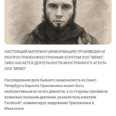
ЗАСТАВЛЯЕТ
Дагестан
КАВКАЗ ЗА ПАЛЕСТИНУ
Ингушетия
ИНАКОМЫСЛИЕ В ЧЕЧНЕ
Кабардино-Балкария
ПРЕСЛЕДОВАНИЕ АКТИВИСТОВ
МОБИЛИЗАЦИЯ И ПРОТЕСТЫ
Калмыкия
Карачаево-Черкесия
Краснодарский край
НАСТОЯЩИЙ МАТЕРИАЛ (ИНФОРМАЦИЯ) ПРОИЗВЕДЕН И
Нагорный Карабах
РАСПРОСТРАНЕН ИНОСТРАННЫМ АГЕНТОМ ООО "МЕМО",
Российская Федерация
ЛИБО КАСАЕТСЯ ДЕЯТЕЛЬНОСТИ ИНОСТРАННОГО АГЕНТА
ООО "МЕМО".
Ростовская область
Северная Осетия - Алания
Расследование дела бывшего националиста из Санкт-
СКФО
Петербурга Кирилла Присяжнюка может быть
необъективным из-за его давности, а со стороны силовиков
Ставропольский край
возможно оказание давления, указали пользователи
Чечня
Facebook*, комментируя задержание Присяжнюка в
Махачкале.
Южная Осетия