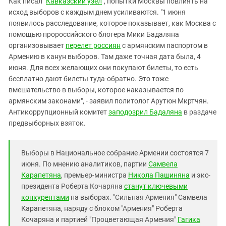
Как писал "
Кавказский узел
", попытки Москвы повлиять на
Южный Кавказ
исход выборов с каждым днем усиливаются. "1 июня
ЮФО
появилось расследование, которое показывает, как Москва с
помощью пророссийского блогера Мики Бадаляна
организовывает
перелет россиян
с армянским паспортом в
Армению в канун выборов. Там даже точная дата была, 4
июня. Для всех желающих они покупают билеты, то есть
бесплатно дают билеты туда-обратно. Это тоже
вмешательство в выборы, которое наказывается по
армянским законами", - заявил политолог Арутюн Мкртчян.
Антикоррупционный комитет
заподозрил Бадаляна
в раздаче
предвыборных взяток.
Выборы в Национальное собрание Армении состоятся 7
июня. По мнению аналитиков, партии
Самвела
Карапетяна
, премьер-министра
Никола Пашиняна
и экс-
президента Роберта Кочаряна
станут ключевыми
конкурентами
на выборах. "Сильная Армения" Самвела
Карапетяна, наряду с блоком "Армения" Роберта
Кочаряна и партией "Процветающая Армения"
Гагика