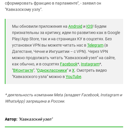
сформировать фракцию в парламенте", - заявил он
"Кавказскому узлу".
Мы обновили приложения на
Android
и
IOS
! Будем
признательны за критику, идеи по развитию как в Google
Play/App Store, так и на страницах КУ в соцсетях. Без
установки VPN вы можете читать нас в
Telegram
(в
Дагестане, Чечне и Ингушетии – с VPN). Через VPN
можно продолжать читать "Кавказский узел" на сайте,
как обычно, и в соцсетях
Facebook
*,
Instagram
*,
"
ВКонтакте
", "
Одноклассники
" и
X
. Смотреть видео
"Кавказского узла" можно в
YouTube
.
* деятельность компании Meta (владеет Facebook, Instagram и
WhatsApp) запрещена в России.
Автор:
"Кавказский узел"