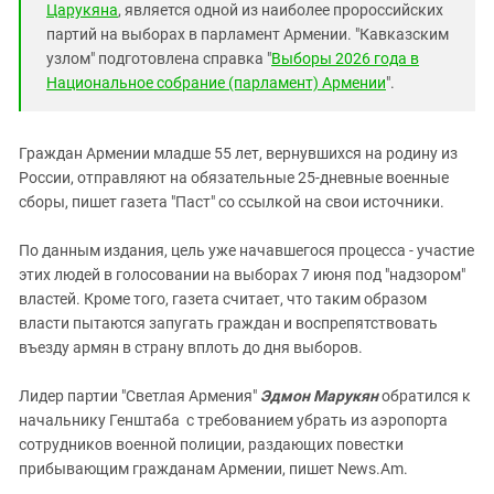
Царукяна
, является одной из наиболее пророссийских
партий на выборах в парламент Армении. "Кавказским
узлом" подготовлена справка "
Выборы 2026 года в
Национальное собрание (парламент) Армении
".
Граждан Армении младше 55 лет, вернувшихся на родину из
России, отправляют на обязательные 25-дневные военные
сборы, пишет газета "Паст" со ссылкой на свои источники.
По данным издания, цель уже начавшегося процесса - участие
этих людей в голосовании на выборах 7 июня под "надзором"
властей. Кроме того, газета считает, что таким образом
власти пытаются запугать граждан и воспрепятствовать
въезду армян в страну вплоть до дня выборов.
Лидер партии "Светлая Армения"
Эдмон Марукян
обратился к
начальнику Генштаба с требованием убрать из аэропорта
сотрудников военной полиции, раздающих повестки
прибывающим гражданам Армении, пишет News.Am.