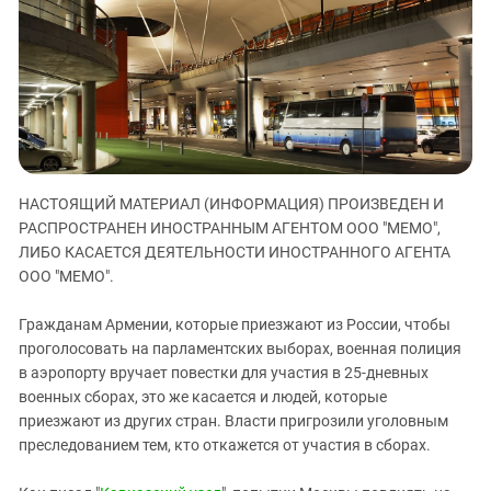
ЗАСТАВЛЯЕТ
Дагестан
КАВКАЗ ЗА ПАЛЕСТИНУ
Ингушетия
ИНАКОМЫСЛИЕ В ЧЕЧНЕ
Кабардино-Балкария
ПРЕСЛЕДОВАНИЕ АКТИВИСТОВ
МОБИЛИЗАЦИЯ И ПРОТЕСТЫ
Калмыкия
Карачаево-Черкесия
Краснодарский край
НАСТОЯЩИЙ МАТЕРИАЛ (ИНФОРМАЦИЯ) ПРОИЗВЕДЕН И
Нагорный Карабах
РАСПРОСТРАНЕН ИНОСТРАННЫМ АГЕНТОМ ООО "МЕМО",
ЛИБО КАСАЕТСЯ ДЕЯТЕЛЬНОСТИ ИНОСТРАННОГО АГЕНТА
Российская Федерация
ООО "МЕМО".
Ростовская область
Гражданам Армении, которые приезжают из России, чтобы
Северная Осетия - Алания
проголосовать на парламентских выборах, военная полиция
СКФО
в аэропорту вручает повестки для участия в 25-дневных
Ставропольский край
военных сборах, это же касается и людей, которые
приезжают из других стран. Власти пригрозили уголовным
Чечня
преследованием тем, кто откажется от участия в сборах.
Южная Осетия