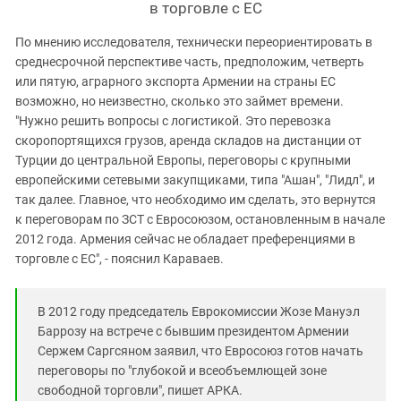
в торговле с ЕС
По мнению исследователя, технически переориентировать в
среднесрочной перспективе часть, предположим, четверть
или пятую, аграрного экспорта Армении на страны ЕС
возможно, но неизвестно, сколько это займет времени.
"Нужно решить вопросы с логистикой. Это перевозка
скоропортящихся грузов, аренда складов на дистанции от
Турции до центральной Европы, переговоры с крупными
европейскими сетевыми закупщиками, типа "Ашан", "Лидл", и
так далее. ‎Главное, что необходимо им сделать, это вернутся
к переговорам по ЗСТ с Евросоюзом, остановленным в начале
2012 года. Армения сейчас не обладает преференциями в
торговле с ЕС", - пояснил Караваев.
В 2012 году председатель Еврокомиссии Жозе Мануэл
Баррозу на встрече с бывшим президентом Армении
Сержем Саргсяном заявил, что Евросоюз готов начать
переговоры по "глубокой и всеобъемлющей зоне
свободной торговли", пишет АРКА.