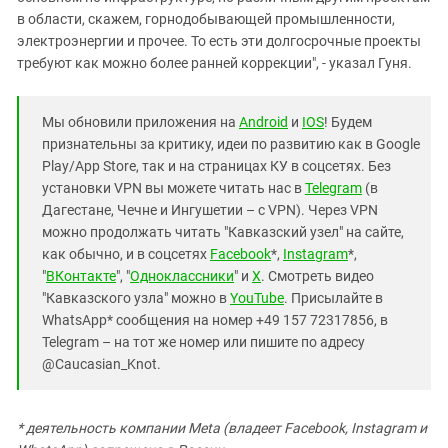
в области, скажем, горнодобывающей промышленности,
электроэнергии и прочее. То есть эти долгосрочные проекты
требуют как можно более ранней коррекции", - указал Гуня.
Мы обновили приложения на
Android
и
IOS
! Будем
признательны за критику, идеи по развитию как в Google
Play/App Store, так и на страницах КУ в соцсетях. Без
установки VPN вы можете читать нас в
Telegram
(в
Дагестане, Чечне и Ингушетии – с VPN). Через VPN
можно продолжать читать "Кавказский узел" на сайте,
как обычно, и в соцсетях
Facebook
*,
Instagram
*,
"
ВКонтакте
", "
Одноклассники
" и
X
. Смотреть видео
"Кавказского узла" можно в
YouTube
. Присылайте в
WhatsApp* сообщения на номер +49 157 72317856, в
Telegram – на тот же номер или пишите по адресу
@Caucasian_Knot.
* деятельность компании Meta (владеет Facebook, Instagram и