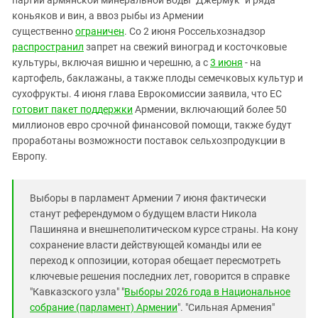
партий армянской минеральной воды "Джермук" и ряда
Южный Кавказ
коньяков и вин, а ввоз рыбы из Армении
ЮФО
существенно
ограничен
. Со 2 июня Россельхознадзор
распространил
запрет на свежий виноград и косточковые
культуры, включая вишню и черешню, а с
3 июня
- на
картофель, баклажаны, а также плоды семечковых культур и
сухофрукты. 4 июня глава Еврокомиссии заявила, что ЕС
готовит пакет поддержки
Армении, включающий более 50
миллионов евро срочной финансовой помощи, также будут
проработаны возможности поставок сельхозпродукции в
Европу.
Выборы в парламент Армении 7 июня фактически
станут референдумом о будущем власти Никола
Пашиняна и внешнеполитическом курсе страны. На кону
сохранение власти действующей команды или ее
переход к оппозиции, которая обещает пересмотреть
ключевые решения последних лет, говорится в справке
"Кавказского узла" "
Выборы 2026 года в Национальное
собрание (парламент) Армении
". "Сильная Армения"