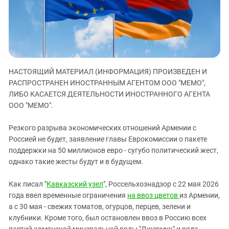
ЗАСТАВЛЯЕТ
Дагестан
КАВКАЗ ЗА ПАЛЕСТИНУ
Ингушетия
ИНАКОМЫСЛИЕ В ЧЕЧНЕ
Кабардино-Балкария
ПРЕСЛЕДОВАНИЕ АКТИВИСТОВ
МОБИЛИЗАЦИЯ И ПРОТЕСТЫ
Калмыкия
НАСТОЯЩИЙ МАТЕРИАЛ (ИНФОРМАЦИЯ) ПРОИЗВЕДЕН И
Карачаево-Черкесия
РАСПРОСТРАНЕН ИНОСТРАННЫМ АГЕНТОМ ООО "МЕМО",
Краснодарский край
ЛИБО КАСАЕТСЯ ДЕЯТЕЛЬНОСТИ ИНОСТРАННОГО АГЕНТА
Нагорный Карабах
ООО "МЕМО".
Российская Федерация
Резкого разрыва экономических отношений Армении с
Ростовская область
Россией не будет, заявление главы Еврокомиссии о пакете
поддержки на 50 миллионов евро - сугубо политический жест,
Северная Осетия - Алания
однако такие жесты будут и в будущем.
СКФО
Ставропольский край
Как писал "
Кавказский узел
", Россельхознадзор с 22 мая 2026
года ввел временные ограничения
на ввоз цветов
из Армении,
Чечня
а с 30 мая - свежих томатов, огурцов, перцев, зелени и
Южная Осетия
клубники. Кроме того, был остановлен ввоз в Россию всех