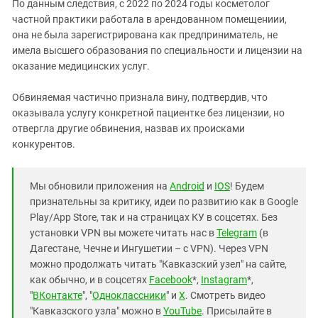
Южный Кавказ
По данным следствия, с 2022 по 2024 годы косметолог
частной практики работала в арендованном помещениии,
ЮФО
она не была зарегистрирована как предприниматель, не
имела высшего образования по специальности и лицензии на
оказание медицинских услуг.
Обвиняемая частично признала вину, подтвердив, что
оказывала услугу конкретной пациентке без лицензии, но
отвергла другие обвинения, назвав их происками
конкурентов.
Мы обновили приложения на
Android
и
IOS
! Будем
признательны за критику, идеи по развитию как в Google
Play/App Store, так и на страницах КУ в соцсетях. Без
установки VPN вы можете читать нас в
Telegram
(в
Дагестане, Чечне и Ингушетии – с VPN). Через VPN
можно продолжать читать "Кавказский узел" на сайте,
как обычно, и в соцсетях
Facebook
*,
Instagram
*,
"
ВКонтакте
", "
Одноклассники
" и
X
. Смотреть видео
"Кавказского узла" можно в
YouTube
. Присылайте в