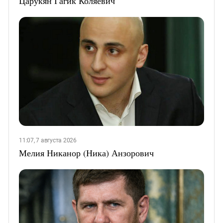
Царукян Гагик Коляевич
11:07, 7 августа 2026
Мелия Никанор (Ника) Анзорович