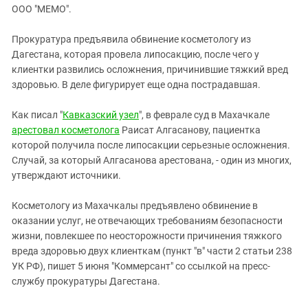
ЗАСТАВЛЯЕТ
ООО "МЕМО".
Дагестан
КАВКАЗ ЗА ПАЛЕСТИНУ
Ингушетия
ИНАКОМЫСЛИЕ В ЧЕЧНЕ
Прокуратура предъявила обвинение косметологу из
Дагестана, которая провела липосакцию, после чего у
Кабардино-Балкария
ПРЕСЛЕДОВАНИЕ АКТИВИСТОВ
клиентки развились осложнения, причинившие тяжкий вред
МОБИЛИЗАЦИЯ И ПРОТЕСТЫ
Калмыкия
здоровью. В деле фигурирует еще одна пострадавшая.
Карачаево-Черкесия
Как писал "
Кавказский узел
", в феврале суд в Махачкале
Краснодарский край
арестовал косметолога
Раисат Алгасанову, пациентка
Нагорный Карабах
которой получила после липосакции серьезные осложнения.
Случай, за который Алгасанова арестована, - один из многих,
Российская Федерация
утверждают источники.
Ростовская область
Северная Осетия - Алания
Косметологу из Махачкалы предъявлено обвинение в
оказании услуг, не отвечающих требованиям безопасности
СКФО
жизни, повлекшее по неосторожности причинения тяжкого
Ставропольский край
вреда здоровью двух клиенткам (пункт "в" части 2 статьи 238
УК РФ), пишет 5 июня "Коммерсант" со ссылкой на пресс-
Чечня
службу прокуратуры Дагестана.
Южная Осетия