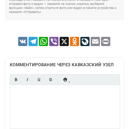
отправки фото и видео — нажмите на значок скрепки, выберите
функцию «Файл», затем отметьте фото или видео в памяти устройства и
нажмите «Отправить».
VK
Telegram
WhatsApp
Viber
X
Odnoklassniki
LiveJournal
Email
Print
КОММЕНТИРОВАНИЕ ЧЕРЕЗ КАВКАЗСКИЙ УЗЕЛ