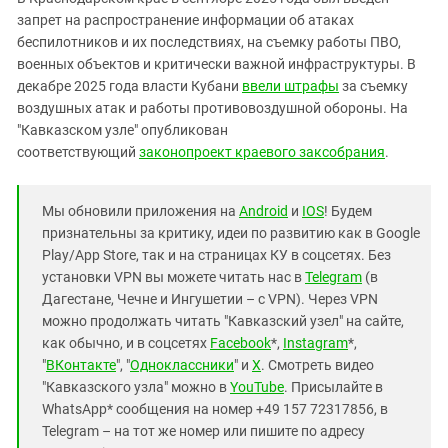
Южный Кавказ
запрет на распространение информации об атаках
ЮФО
беспилотников и их последствиях, на съемку работы ПВО,
военных объектов и критически важной инфраструктуры. В
декабре 2025 года власти Кубани
ввели штрафы
за съемку
воздушных атак и работы противовоздушной обороны. На
"Кавказском узле" опубликован
соответствующий
законопроект краевого заксобрания
.
Мы обновили приложения на
Android
и
IOS
! Будем
признательны за критику, идеи по развитию как в Google
Play/App Store, так и на страницах КУ в соцсетях. Без
установки VPN вы можете читать нас в
Telegram
(в
Дагестане, Чечне и Ингушетии – с VPN). Через VPN
можно продолжать читать "Кавказский узел" на сайте,
как обычно, и в соцсетях
Facebook
*,
Instagram
*,
"
ВКонтакте
", "
Одноклассники
" и
X
. Смотреть видео
"Кавказского узла" можно в
YouTube
. Присылайте в
WhatsApp* сообщения на номер +49 157 72317856, в
Telegram – на тот же номер или пишите по адресу