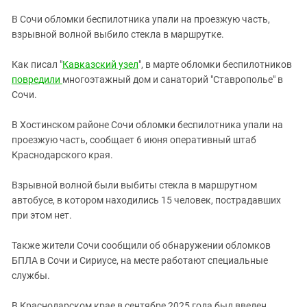
ЗАСТАВЛЯЕТ
Дагестан
В Сочи обломки беспилотника упали на проезжую часть,
КАВКАЗ ЗА ПАЛЕСТИНУ
Ингушетия
взрывной волной выбило стекла в маршрутке.
ИНАКОМЫСЛИЕ В ЧЕЧНЕ
Кабардино-Балкария
ПРЕСЛЕДОВАНИЕ АКТИВИСТОВ
Как писал "
Кавказский узел
", в марте обломки беспилотников
МОБИЛИЗАЦИЯ И ПРОТЕСТЫ
Калмыкия
повредили
многоэтажный дом и санаторий "Ставрополье" в
Сочи.
Карачаево-Черкесия
Краснодарский край
В Хостинском районе Сочи обломки беспилотника упали на
Нагорный Карабах
проезжую часть, сообщает 6 июня оперативный штаб
Краснодарского края.
Российская Федерация
Ростовская область
Взрывной волной были выбиты стекла в маршрутном
автобусе, в котором находились 15 человек, пострадавших
Северная Осетия - Алания
при этом нет.
СКФО
Также жители Сочи сообщили об обнаружении обломков
Ставропольский край
БПЛА в Сочи и Сириусе, на месте работают специальные
Чечня
службы.
Южная Осетия
В Краснодарском крае в сентябре 2025 года был введен