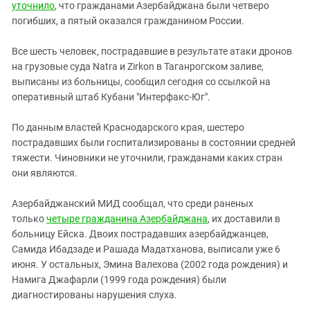
Южный Кавказ
уточнило
, что гражданами Азербайджана были четверо
погибших, а пятый оказался гражданином России.
ЮФО
Все шесть человек, пострадавшие в результате атаки дронов
на грузовые суда Natra и Zirkon в Таганрогском заливе,
выписаны из больницы, сообщил сегодня со ссылкой на
оперативный штаб Кубани "Интерфакс-Юг".
По данным властей Краснодарского края, шестеро
пострадавших были госпитализированы в состоянии средней
тяжести. Чиновники не уточнили, гражданами каких стран
они являются.
Азербайджанский МИД сообщал, что среди раненых
только
четыре гражданина Азербайджана
, их доставили в
больницу Ейска. Двоих пострадавших азербайджанцев,
Самида Ибадзаде и Рашада Мадатханова, выписали уже 6
июня. У остальных, Эмина Валехова (2002 года рождения) и
Намига Джафарли (1999 года рождения) были
диагностированы нарушения слуха.