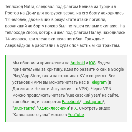
Теплоход Natra, следовал под флагом Белиза из Турции в
Ростов-на-Дону для погрузки зерна, на его борту находились
12 человек, двое из них в результате атаки погибли,
возникший на борту пожар был потушен силами экипажа. На
теплоходе Zircon, который шел под флагом Палау, находились
14 человек, три члена экипажа погибли. Граждане
Азербайджана работали на судах по частным контрактам.
Мы обновили приложения на
Android
и
IOS
! Будем
признательны за критику, идеи по развитию как в Google
Play/App Store, так и на страницах КУ в соцсетях. Без
установки VPN вы можете читать нас в
Telegram
(в
Дагестане, Чечне и Ингушетии – с VPN). Через VPN
можно продолжать читать "Кавказский узел" на сайте,
как обычно, и в соцсетях
Facebook
*,
Instagram
*,
"
ВКонтакте
", "
Одноклассники
" и
X
. Смотреть видео
"Кавказского узла" можно в
YouTube
.