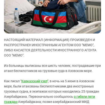
ЗАСТАВЛЯЕТ
Дагестан
КАВКАЗ ЗА ПАЛЕСТИНУ
Ингушетия
ИНАКОМЫСЛИЕ В ЧЕЧНЕ
Кабардино-Балкария
ПРЕСЛЕДОВАНИЕ АКТИВИСТОВ
МОБИЛИЗАЦИЯ И ПРОТЕСТЫ
Калмыкия
Карачаево-Черкесия
НАСТОЯЩИЙ МАТЕРИАЛ (ИНФОРМАЦИЯ) ПРОИЗВЕДЕН И
Краснодарский край
РАСПРОСТРАНЕН ИНОСТРАННЫМ АГЕНТОМ ООО "МЕМО",
Нагорный Карабах
ЛИБО КАСАЕТСЯ ДЕЯТЕЛЬНОСТИ ИНОСТРАННОГО АГЕНТА
Российская Федерация
ООО "МЕМО".
Ростовская область
Из больницы выписаны все шесть человек, пострадавшие при
Северная Осетия - Алания
атаке беспилотников на грузовые суда в Азовском море.
СКФО
Как писал "
Кавказский узел
", в ночь на 5 июня в Азовском
Ставропольский край
море, были атакованы беспилотниками два иностранных
Чечня
грузовых судна, в экипажах которых находились 25 граждан
Азербайджана. Первоначально сообщалось
о гибели пяти
Южная Осетия
граждан
Азербайджана; позже азербайджанский МИД