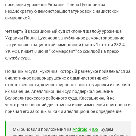
Южный Кавказ
поселения уроженца Украины Павла Цуканова за
ЮФО
неоднократную демонстрацию татуировок с нацистской
символикой.
Четвертый кассационный суд отклонил жалобу уроженца
Украины Павла Цуканова за публичное демонстрирование
татуировок с нацистской символикой (часть 1 статьи 282.4
УК РФ), пишет 8 июня "Коммерсант" со ссылкой на пресс-
службу суда.
По данным суда, мужчина, который ранее уже привлекался за
аналогичное правонарушение к административной
ответственности, демонстрировал свои татуировки и пояснял
их значение. Апелляционный суд поддержал решение
Белокалитвенского районного суда. Кассационный не
усмотрел оснований для отмены и или изменения приговора и
признал его законным, как и апелляционное определение.
Мы обновили приложения на
Android
и
IOS
! Будем
признательны за критику, идеи по развитию как в Google