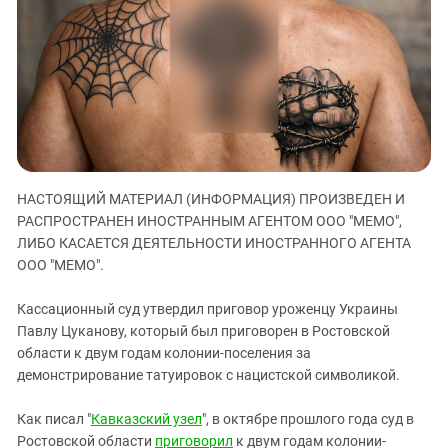
ЗАСТАВЛЯЕТ
Дагестан
КАВКАЗ ЗА ПАЛЕСТИНУ
Ингушетия
ИНАКОМЫСЛИЕ В ЧЕЧНЕ
Кабардино-Балкария
ПРЕСЛЕДОВАНИЕ АКТИВИСТОВ
МОБИЛИЗАЦИЯ И ПРОТЕСТЫ
Калмыкия
Карачаево-Черкесия
Краснодарский край
НАСТОЯЩИЙ МАТЕРИАЛ (ИНФОРМАЦИЯ) ПРОИЗВЕДЕН И
Нагорный Карабах
РАСПРОСТРАНЕН ИНОСТРАННЫМ АГЕНТОМ ООО "МЕМО",
Российская Федерация
ЛИБО КАСАЕТСЯ ДЕЯТЕЛЬНОСТИ ИНОСТРАННОГО АГЕНТА
ООО "МЕМО".
Ростовская область
Северная Осетия - Алания
Кассационный суд утвердил приговор уроженцу Украины
СКФО
Павлу Цуканову, который был приговорен в Ростовской
области к двум годам колонии-поселения за
Ставропольский край
демонстрирование татуировок с нацистской символикой.
Чечня
Как писал "
Кавказский узел
", в октябре прошлого года суд в
Южная Осетия
Ростовской области
приговорил
к двум годам колонии-