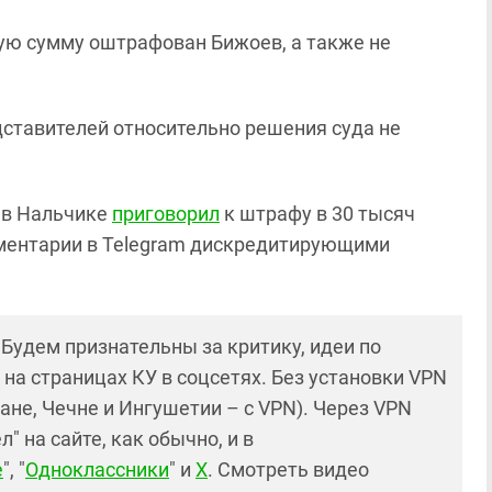
акую сумму оштрафован Бижоев, а также не
дставителей относительно решения суда не
д в Нальчике
приговорил
к штрафу в 30 тысяч
мментарии в Telegram дискредитирующими
! Будем признательны за критику, идеи по
и на страницах КУ в соцсетях. Без установки VPN
ане, Чечне и Ингушетии – с VPN). Через VPN
 на сайте, как обычно, и в
е
", "
Одноклассники
" и
X
. Смотреть видео