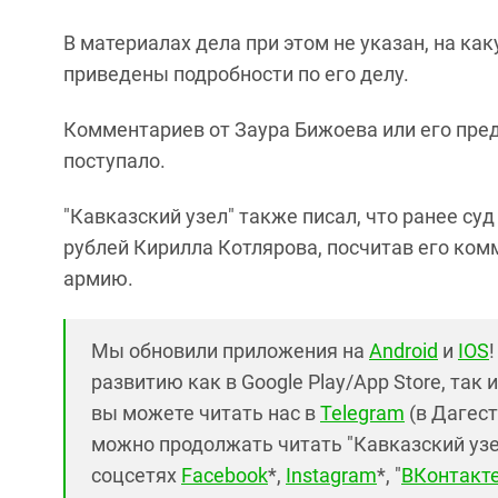
В материалах дела при этом не указан, на к
приведены подробности по его делу.
Комментариев от Заура Бижоева или его пре
поступало.
"Кавказский узел" также писал, что ранее су
рублей Кирилла Котлярова, посчитав его ко
армию.
Мы обновили приложения на
Android
и
IOS
развитию как в Google Play/App Store, так 
вы можете читать нас в
Telegram
(в Дагест
можно продолжать читать "Кавказский узел"
соцсетях
Facebook
*,
Instagram
*, "
ВКонтакт