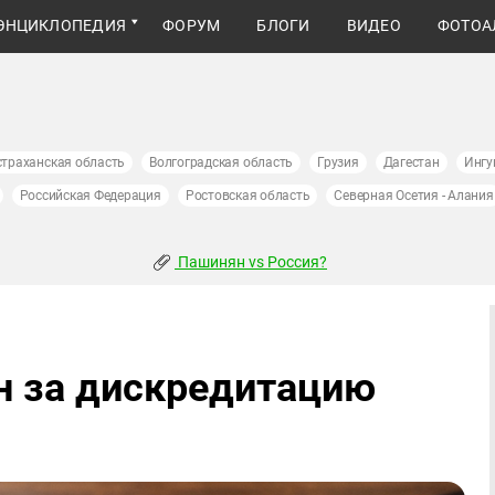
ЭНЦИКЛОПЕДИЯ
ФОРУМ
БЛОГИ
ВИДЕО
ФОТОА
страханская область
Волгоградская область
Грузия
Дагестан
Ингу
Российская Федерация
Ростовская область
Северная Осетия - Алания
Пашинян vs Россия?
н за дискредитацию