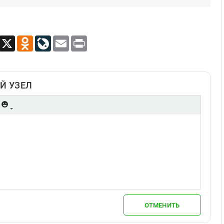
App
Viber
X
Odnoklassniki
LiveJournal
Email
Print
Й УЗЕЛ
ОТМЕНИТЬ