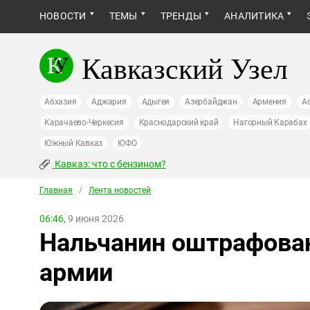
НОВОСТИ
ТЕМЫ
ТРЕНДЫ
АНАЛИТИКА
Кавказский Узел
Абхазия
Аджария
Адыгея
Азербайджан
Армения
А
Карачаево-Черкесия
Краснодарский край
Нагорный Карабах
Южный Кавказ
ЮФО
Кавказ: что с бензином?
Главная
/
Лента новостей
06:46,
9 июня 2026
Нальчанин оштрафова
армии