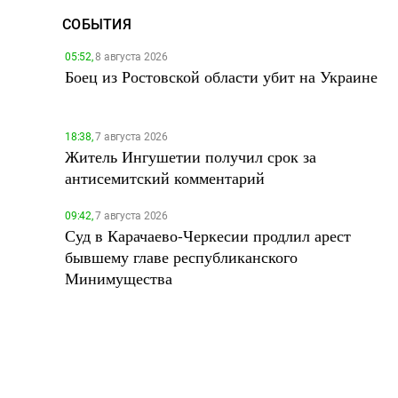
СОБЫТИЯ
05:52,
8 августа 2026
Боец из Ростовской области убит на Украине
18:38,
7 августа 2026
Житель Ингушетии получил срок за
антисемитский комментарий
09:42,
7 августа 2026
Суд в Карачаево-Черкесии продлил арест
бывшему главе республиканского
Минимущества