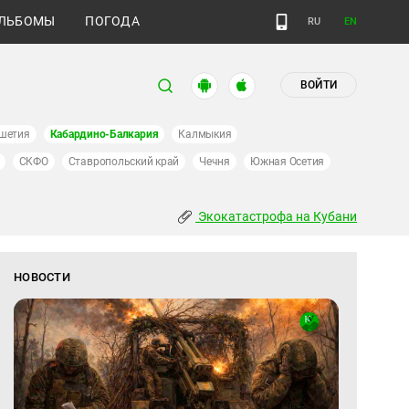
ЛЬБОМЫ
ПОГОДА
RU
EN
ВОЙТИ
шетия
Кабардино-Балкария
Калмыкия
СКФО
Ставропольский край
Чечня
Южная Осетия
Экокатастрофа на Кубани
НОВОСТИ