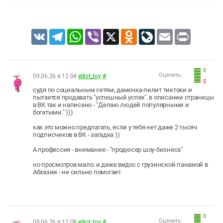
VK
Telegram
WhatsApp
Viber
X
Odnoklassniki
LiveJournal
Email
Print
0
Оценить:
09.06.26 в 12:04
elliot_toy
#
0
судя по социальным сетям, дамочка пилит тиктоки и
пытается продавать "успешный успех". в описании страницы
в ВК так и написано - "Делаю людей популярными и
богатыми." )))
как это можно предлагать, если у тебя нет даже 2 тысяч
подписчиков в ВК - загадка ))
А профессия - внимание - "продюсер шоу-бизнеса"
но просмотров мало. и даже видос с грузинской панамой в
Абхазии - не сильно помогает.
0
Оценить:
09.06.26 в 12:08
elliot_toy
#