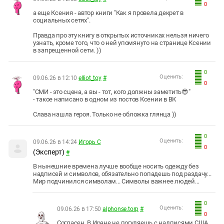
0
а еще Ксения - автор книги "Как я провела декрет в
социальных сетях".
Правда про эту книгу в открытых источниках нельзя ничего
узнать, кроме того, что о ней упомянуто на странице Ксении
в запрещенной сети. ))
0
Оценить:
09.06.26 в 12:10
elliot_toy
#
0
"СМИ - это сцена, а вы - тот, кого должны заметить😎"
- такое написано в одном из постов Ксении в ВК
Слава нашла героя. Только не обложка глянца ))
0
Оценить:
09.06.26 в 14:24
Игорь С
0
(Эксперт)
#
В нынешние времена лучше вообще носить одежду без
надписей и символов, обязательно попадешь под раздачу...
Мир подчинился символам... Символы важнее людей...
0
Оценить:
09.06.26 в 17:50
alphonse.torp
#
0
Согласен. В Иране не погуляешь с надписями США