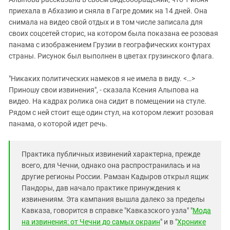
Южный Кавказ
приехала в Абхазию и сняла в Гагре домик на 14 дней. Она
ЮФО
снимала на видео свой отдых и в том числе записала для
своих соцсетей сторис, на котором была показана ее розовая
панама с изображением Грузии в географических контурах
страны. Рисунок был выполнен в цветах грузинского флага.
"Никаких политических намеков я не имела в виду. <…>
Приношу свои извинения", - сказала Ксения Алыпова на
видео. На кадрах ролика она сидит в помещении на стуле.
Рядом с ней стоит еще один стул, на котором лежит розовая
панама, о которой идет речь.
Практика публичных извинений характерна, прежде
всего, для Чечни, однако она распространилась и на
другие регионы России. Рамзан Кадыров открыл ящик
Пандоры, дав начало практике принуждения к
извинениям. Эта кампания вышла далеко за пределы
Кавказа, говорится в справке "Кавказского узла" "
Мода
на извинения: от Чечни до самых окраин
" и в "
Хронике