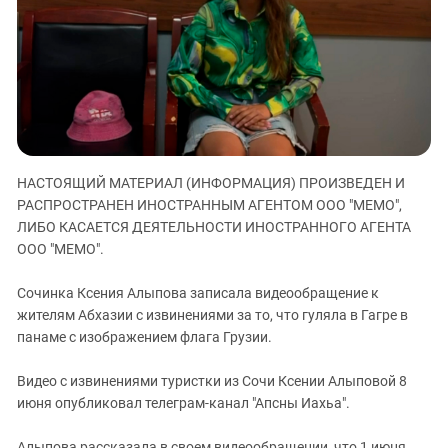
ЗАСТАВЛЯЕТ
Дагестан
КАВКАЗ ЗА ПАЛЕСТИНУ
Ингушетия
ИНАКОМЫСЛИЕ В ЧЕЧНЕ
Кабардино-Балкария
ПРЕСЛЕДОВАНИЕ АКТИВИСТОВ
МОБИЛИЗАЦИЯ И ПРОТЕСТЫ
Калмыкия
Карачаево-Черкесия
Краснодарский край
НАСТОЯЩИЙ МАТЕРИАЛ (ИНФОРМАЦИЯ) ПРОИЗВЕДЕН И
Нагорный Карабах
РАСПРОСТРАНЕН ИНОСТРАННЫМ АГЕНТОМ ООО "МЕМО",
ЛИБО КАСАЕТСЯ ДЕЯТЕЛЬНОСТИ ИНОСТРАННОГО АГЕНТА
Российская Федерация
ООО "МЕМО".
Ростовская область
Сочинка Ксения Алыпова записала видеообращение к
Северная Осетия - Алания
жителям Абхазии с извинениями за то, что гуляла в Гагре в
СКФО
панаме с изображением флага Грузии.
Ставропольский край
Видео с извинениями туристки из Сочи Ксении Алыповой 8
Чечня
июня опубликовал телеграм-канал "Апсны Иахьа".
Южная Осетия
Алыпова рассказала в своем видеообращении, что 1 июня