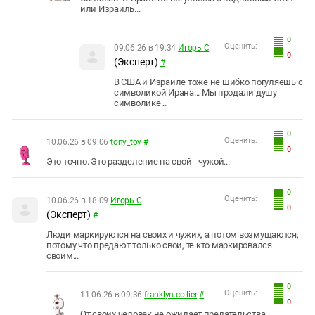
или Израиль...
0
Оценить:
09.06.26 в 19:34
Игорь С
0
(Эксперт)
#
В США и Израиле тоже не шибко погуляешь с
символикой Ирана... Мы продали душу
символике...
0
Оценить:
10.06.26 в 09:06
tony_toy
#
0
Это точно. Это разделение на свой - чужой...
0
Оценить:
10.06.26 в 18:09
Игорь С
0
(Эксперт)
#
Люди маркируются на своих и чужих, а потом возмущаются,
потому что предают только свои, те кто маркировался
своим...
0
Оценить:
11.06.26 в 09:36
franklyn.collier
#
0
От своих человек не ожидает предательства...