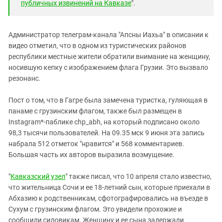
публичных извинений на Кавказе
".
Администратор телеграм-канала "Апсны Иахьа" в описании к
видео отметил, что в одном из туристических районов
республики местные жители обратили внимание на женщину,
носившую кепку с изображением флага Грузии. Это вызвало
резонанс.
Пост о том, что в Гагре была замечена туристка, гуляющая в
панаме с грузинским флагом, также был размещен в
Instagram*-паблике chp_abh, на который подписано около
98,3 тысячи пользователей. На 09.35 мск 9 июня эта запись
набрала 512 отметок "нравится" и 568 комментариев.
Большая часть их авторов выразила возмущение.
"
Кавказский узел
" также писал, что 10 апреля стало известно,
что жительница Сочи и ее 18-летний сын, которые приехали в
Абхазию к родственникам, сфотографировались на въезде в
Сухум с грузинским флагом. Это увидели прохожие и
сообщили силовикам. Женщину и ее сына задержали