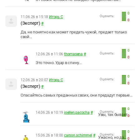
0
Оценить:
11.06.26 в 15:18
Игорь С
0
(Эксперт)
#
Да, не понятно как может предать чужой, предает только
свой...
0
Оценить:
12.06.26 в 11:06
thomasena
#
0
Это точно. Удар в спину...
0
Оценить:
12.06.26 в 20:07
Игорь С
0
(Эксперт)
#
Опасайтесь самых преданных своих, они предадут первые...
0
Оценить:
14.06.26 в 10:19
joellen.pacocha
#
Увы, так бывает...
0
0
Оценить:
15.06.26 в 18:00
carson.schimmel
#
Ужасно, но да...
0