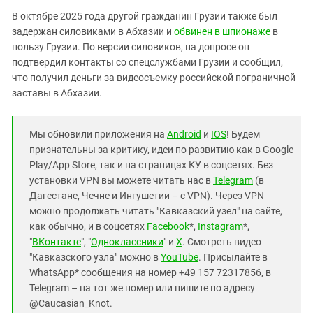
В октябре 2025 года другой гражданин Грузии также был
задержан силовиками в Абхазии и
обвинен в шпионаже
в
пользу Грузии. По версии силовиков, на допросе он
подтвердил контакты со спецслужбами Грузии и сообщил,
что получил деньги за видеосъемку российской пограничной
заставы в Абхазии.
Мы обновили приложения на
Android
и
IOS
! Будем
признательны за критику, идеи по развитию как в Google
Play/App Store, так и на страницах КУ в соцсетях. Без
установки VPN вы можете читать нас в
Telegram
(в
Дагестане, Чечне и Ингушетии – с VPN). Через VPN
можно продолжать читать "Кавказский узел" на сайте,
как обычно, и в соцсетях
Facebook
*,
Instagram
*,
"
ВКонтакте
", "
Одноклассники
" и
X
. Смотреть видео
"Кавказского узла" можно в
YouTube
. Присылайте в
WhatsApp* сообщения на номер +49 157 72317856, в
Telegram – на тот же номер или пишите по адресу
@Caucasian_Knot.