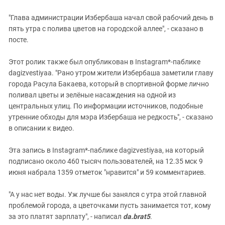
"Глава администрации Избербаша начал свой рабочий день в
пять утра с полива цветов на городской аллее", - сказано в
посте.
Этот ролик также был опубликован в Instagram*-паблике
dagizvestiyaa. "Рано утром жители Избербаша заметили главу
города Расула Бакаева, который в спортивной форме лично
поливал цветы и зелёные насаждения на одной из
центральных улиц. По информации источников, подобные
утренние обходы для мэра Избербаша не редкость", - сказано
в описании к видео.
Эта запись в Instagram*-паблике dagizvestiyaa, на который
подписано около 460 тысяч пользователей, на 12.35 мск 9
июня набрала 1359 отметок "нравится" и 59 комментариев.
"А у нас нет воды. Уж лучше бы занялся с утра этой главной
проблемой города, а цветочками пусть занимается тот, кому
за это платят зарплату", - написал
da.brat5
.