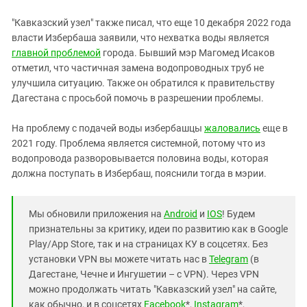
"Кавказский узел" также писал, что еще 10 декабря 2022 года
власти Избербаша заявили, что нехватка воды является
главной проблемой
города. Бывший мэр Магомед Исаков
отметил, что частичная замена водопроводных труб не
улучшила ситуацию. Также он обратился к правительству
Дагестана с просьбой помочь в разрешении проблемы.
На проблему с подачей воды избербашцы
жаловались
еще в
2021 году. Проблема является системной, потому что из
водопровода разворовывается половина воды, которая
должна поступать в Избербаш, пояснили тогда в мэрии.
Мы обновили приложения на
Android
и
IOS
! Будем
признательны за критику, идеи по развитию как в Google
Play/App Store, так и на страницах КУ в соцсетях. Без
установки VPN вы можете читать нас в
Telegram
(в
Дагестане, Чечне и Ингушетии – с VPN). Через VPN
можно продолжать читать "Кавказский узел" на сайте,
как обычно, и в соцсетях
Facebook
*,
Instagram
*,