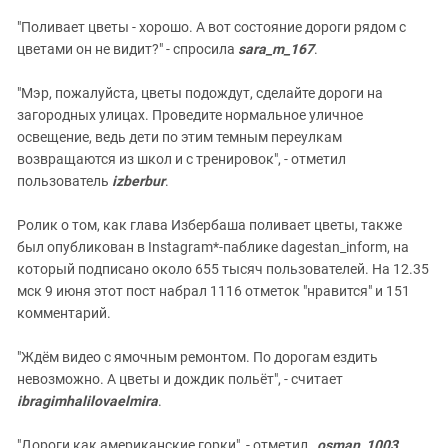
"Поливает цветы - хорошо. А вот состояние дороги рядом с
цветами он не видит?" - спросила
sara_m_167
.
"Мэр, пожалуйста, цветы подождут, сделайте дороги на
загородных улицах. Проведите нормальное уличное
освещение, ведь дети по этим темным переулкам
возвращаются из школ и с тренировок", - отметил
пользователь
izberbur
.
Ролик о том, как глава Избербаша поливает цветы, также
был опубликован в Instagram*-паблике dagestan_inform, на
который подписано около 655 тысяч пользователей. На 12.35
мск 9 июня этот пост набрал 1116 отметок "нравится" и 151
комментарий.
"Ждём видео с ямочным ремонтом. По дорогам ездить
невозможно. А цветы и дождик польёт", - считает
ibragimhalilovaelmira
.
"Дороги как американские горки", - отметил
_osman_1003
.