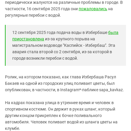
Южный Кавказ
периодически жалуются на различные проблемы в городе. В
частности, 16 сентября 2025 года они
пожаловались
на
ЮФО
регулярные перебои с водой.
12 сентября 2025 года подача воды в Избербаше
была
приостановлена
из-за крупного порыва на
магистральном водоводе "Каспийск - Избербаш". Эта
авария стала второй со 2 сентября, из-за которой в
городе возникли перебои с водой.
Ролик, на котором показано, как глава Избербаша Расул
Бакаев на одной из городских улиц поливает цветы, был
опубликован, в частности, в Instagram*-паблике sapa_kavkaz.
На кадрах показана улица в утреннее время и человек в
спортивном костюме. Он держит в руках шланг, который
другим концом прикреплен к бочке поливального
автомобиля. Человек поливает водой из шланга цветы на
клумбе.