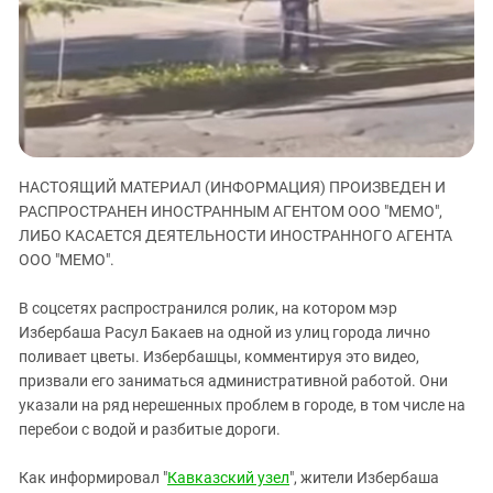
ЗАСТАВЛЯЕТ
Дагестан
КАВКАЗ ЗА ПАЛЕСТИНУ
Ингушетия
ИНАКОМЫСЛИЕ В ЧЕЧНЕ
Кабардино-Балкария
ПРЕСЛЕДОВАНИЕ АКТИВИСТОВ
МОБИЛИЗАЦИЯ И ПРОТЕСТЫ
Калмыкия
Карачаево-Черкесия
НАСТОЯЩИЙ МАТЕРИАЛ (ИНФОРМАЦИЯ) ПРОИЗВЕДЕН И
Краснодарский край
РАСПРОСТРАНЕН ИНОСТРАННЫМ АГЕНТОМ ООО "МЕМО",
Нагорный Карабах
ЛИБО КАСАЕТСЯ ДЕЯТЕЛЬНОСТИ ИНОСТРАННОГО АГЕНТА
Российская Федерация
ООО "МЕМО".
Ростовская область
В соцсетях распространился ролик, на котором мэр
Северная Осетия - Алания
Избербаша Расул Бакаев на одной из улиц города лично
поливает цветы. Избербашцы, комментируя это видео,
СКФО
призвали его заниматься административной работой. Они
Ставропольский край
указали на ряд нерешенных проблем в городе, в том числе на
Чечня
перебои с водой и разбитые дороги.
Южная Осетия
Как информировал "
Кавказский узел
", жители Избербаша