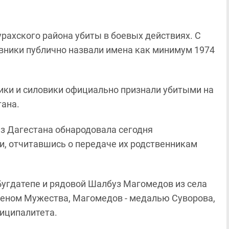
рахского района убиты в боевых действиях. С
овники публично назвали имена как минимум 1974
вники и силовики официально признали убитыми на
тана.
из Дагестана обнародовала сегодня
и, отчитавшись о передаче их родственникам
 Бугдатепе и рядовой Шалбуз Магомедов из села
деном Мужества, Магомедов - медалью Суворова,
ниципалитета.