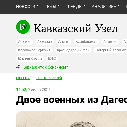
НОВОСТИ
ТЕМЫ
ТРЕНДЫ
АНАЛИТИКА
Кавказский Узел
Абхазия
Аджария
Адыгея
Азербайджан
Армения
А
Карачаево-Черкесия
Краснодарский край
Нагорный Карабах
Южный Кавказ
ЮФО
Кавказ: что с бензином?
Главная
/
Лента новостей
16:52,
9 июня 2026
Двое военных из Даге