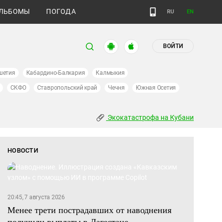
ЛЬБОМЫ
ПОГОДА
RU
EN
ВОЙТИ
шетия
Кабардино-Балкария
Калмыкия
СКФО
Ставропольский край
Чечня
Южная Осетия
Экокатастрофа на Кубани
НОВОСТИ
20:45, 7 августа 2026
Менее трети пострадавших от наводнения
получили выплаты в Дагестане