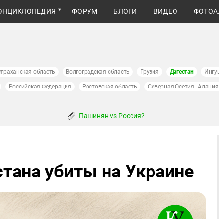
ЭНЦИКЛОПЕДИЯ
ФОРУМ
БЛОГИ
ВИДЕО
ФОТОА
страханская область
Волгоградская область
Грузия
Дагестан
Ингу
Российская Федерация
Ростовская область
Северная Осетия - Алания
Пашинян vs Россия?
стана убиты на Украине