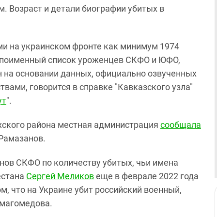
. Возраст и детали биографии убитых в
и на украинском фронте как минимум 1974
т поименный список уроженцев СКФО и ЮФО,
н на основании данных, официально озвученных
вами, говорится в справке "Кавказского узла"
ут
".
ахского района местная администрация
сообщала
а Рамазанов.
нов СКФО по количеству убитых, чьи имена
естана
Сергей Меликов
еще в феврале 2022 года
ом, что на Украине убит российский военный,
имагомедова.