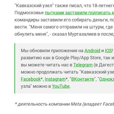
"Кавказский узел" также писал, что 18-летне
Подмосковье
пытками заставили подписать 
командиры заставили его собирать деньги, 
вести. "Меня самого отправили на штурм, где
обнулить меня", - сказал Муртазалиев в пос
Мы обновили приложения на
Android
и
IOS
развитию как в Google Play/App Store, так 
вы можете читать нас в
Telegram
(в Дагест
можно продолжать читать "Кавказский узел"
Facebook
*,
Instagram
*, "
ВКонтакте
", "
Однок
узла" можно в
YouTube
.
* деятельность компании Meta (владеет Faceb