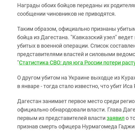
Награды обоих бойцов переданы их родителям
сообщении чиновников не приводятся.
Таким образом, официально признаны убитым
бойца из Дагестана. "Кавказский узел" веде
убитых в военной операции. Список составле
представителями властей и силовыми ведомст
"
Статистика СВО: для юга России потери раст
О другом убитом на Украине выходце из Кур
в январе - тогда стало известно, что убит Ис
Дагестан занимает первое место среди регио
официально обнародовали власти. Глава Даг
первым из представителей власти
заявил
о т
признав смерть офицера Нурмагомеда Гадж