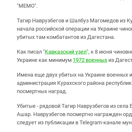
"МЕМО".
Тагир Наврузбегов и Шалбуз Магомедов из Ку
начала российской операции на Украине чин
убитых там комбатантов из Дагестана.
Как писал "
Кавказский узел
", к 8 июня чино
Украине как минимум
1972 военных
из Дагес
Имена еще двух убитых на Украине военных 
администрация Курахского района республик
посмертных наград.
Убитые - рядовой Тагир Наврузбегов из села
Ашар. Наврузбегов посмертно награжден ор
следует из публикации в Telegram-канале му