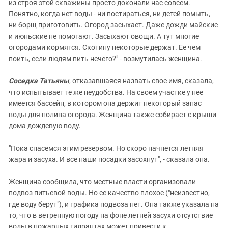
из строя этой скважины просто доконали нас совсем.
Понятно, когда нет воды - ни постираться, ни детей помыть,
ни борщ приготовить. Огород засыхает. Даже дожди майские
и июньские не помогают. Засыхают овощи. А тут многие
огородами кормятся. Скотину некоторые держат. Ее чем
поить, если людям пить нечего?" - возмутилась женщина.
Соседка Татьяны
, отказавшаяся назвать свое имя, сказала,
что испытывает те же неудобства. На своем участке у нее
имеется бассейн, в котором она держит некоторый запас
воды для полива огорода. Женщина также собирает с крыши
дома дождевую воду.
"Пока спасемся этим резервом. Но скоро начнется летняя
жара и засуха. И все наши посадки засохнут", - сказала она.
Женщина сообщила, что местные власти организовали
подвоз питьевой воды. Но ее качество плохое ("неизвестно,
где воду берут"), и графика подвоза нет. Она также указала на
то, что в ветренную погоду на фоне летней засухи отсутствие
воды в пожарных гидрантах может привести к