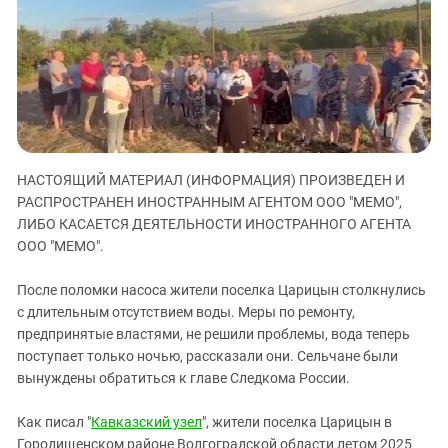
ЗАСТАВЛЯЕТ
Дагестан
КАВКАЗ ЗА ПАЛЕСТИНУ
Ингушетия
ИНАКОМЫСЛИЕ В ЧЕЧНЕ
Кабардино-Балкария
ПРЕСЛЕДОВАНИЕ АКТИВИСТОВ
МОБИЛИЗАЦИЯ И ПРОТЕСТЫ
Калмыкия
Карачаево-Черкесия
Краснодарский край
НАСТОЯЩИЙ МАТЕРИАЛ (ИНФОРМАЦИЯ) ПРОИЗВЕДЕН И
РАСПРОСТРАНЕН ИНОСТРАННЫМ АГЕНТОМ ООО "МЕМО",
Нагорный Карабах
ЛИБО КАСАЕТСЯ ДЕЯТЕЛЬНОСТИ ИНОСТРАННОГО АГЕНТА
Российская Федерация
ООО "МЕМО".
Ростовская область
После поломки насоса жители поселка Царицын столкнулись
Северная Осетия - Алания
с длительным отсутствием воды. Меры по ремонту,
СКФО
предпринятые властями, не решили проблемы, вода теперь
поступает только ночью, рассказали они. Сельчане были
Ставропольский край
вынуждены обратиться к главе Следкома России.
Чечня
Южная Осетия
Как писал "
Кавказский узел
", жители поселка Царицын в
Городищенском районе Волгоградской области летом 2025