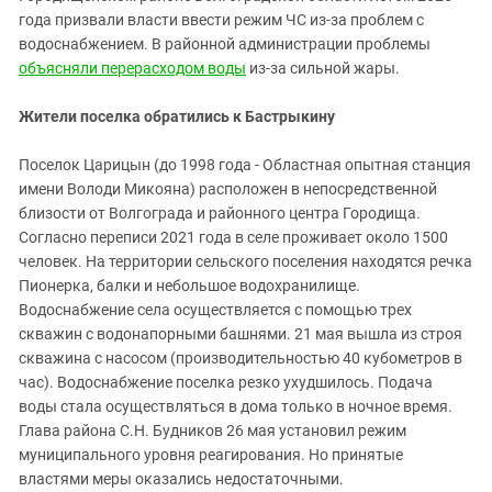
Южный Кавказ
года призвали власти ввести режим ЧС из-за проблем с
ЮФО
водоснабжением. В районной администрации проблемы
объясняли перерасходом воды
из-за сильной жары.
Жители поселка обратились к Бастрыкину
Поселок Царицын (до 1998 года - Областная опытная станция
имени Володи Микояна) расположен в непосредственной
близости от Волгограда и районного центра Городища.
Согласно переписи 2021 года в селе проживает около 1500
человек. На территории сельского поселения находятся речка
Пионерка, балки и небольшое водохранилище.
Водоснабжение села осуществляется с помощью трех
скважин с водонапорными башнями. 21 мая вышла из строя
скважина с насосом (производительностью 40 кубометров в
час). Водоснабжение поселка резко ухудшилось. Подача
воды стала осуществляться в дома только в ночное время.
Глава района С.Н. Будников 26 мая установил режим
муниципального уровня реагирования. Но принятые
властями меры оказались недостаточными.