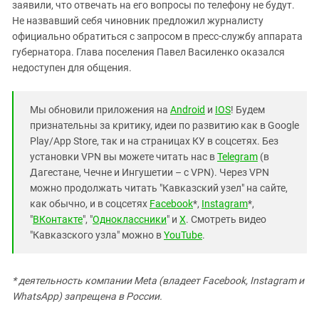
заявили, что отвечать на его вопросы по телефону не будут.
Не назвавший себя чиновник предложил журналисту
официально обратиться с запросом в пресс-службу аппарата
губернатора. Глава поселения Павел Василенко оказался
недоступен для общения.
Мы обновили приложения на
Android
и
IOS
! Будем
признательны за критику, идеи по развитию как в Google
Play/App Store, так и на страницах КУ в соцсетях. Без
установки VPN вы можете читать нас в
Telegram
(в
Дагестане, Чечне и Ингушетии – с VPN). Через VPN
можно продолжать читать "Кавказский узел" на сайте,
как обычно, и в соцсетях
Facebook
*,
Instagram
*,
"
ВКонтакте
", "
Одноклассники
" и
X
. Смотреть видео
"Кавказского узла" можно в
YouTube
.
* деятельность компании Meta (владеет Facebook, Instagram и
WhatsApp) запрещена в России.