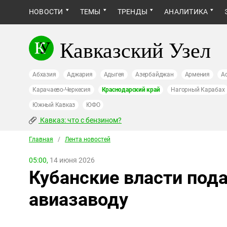
НОВОСТИ
ТЕМЫ
ТРЕНДЫ
АНАЛИТИКА
Кавказский Узел
Абхазия
Аджария
Адыгея
Азербайджан
Армения
А
Карачаево-Черкесия
Краснодарский край
Нагорный Карабах
Южный Кавказ
ЮФО
Кавказ: что с бензином?
Главная
/
Лента новостей
05:00,
14 июня 2026
Кубанские власти пода
авиазаводу