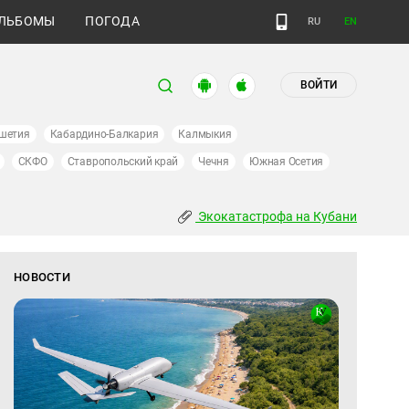
ЛЬБОМЫ
ПОГОДА
RU
EN
ВОЙТИ
шетия
Кабардино-Балкария
Калмыкия
СКФО
Ставропольский край
Чечня
Южная Осетия
Экокатастрофа на Кубани
НОВОСТИ