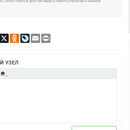
», затем отметьте фото или видео в памяти устройства и нажмите
App
Viber
X
Odnoklassniki
LiveJournal
Email
Print
Й УЗЕЛ