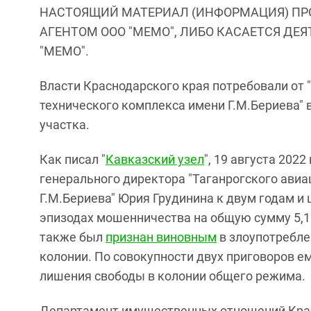
НАСТОЯЩИЙ МАТЕРИАЛ (ИНФОРМАЦИЯ) ПР
АГЕНТОМ ООО "МЕМО", ЛИБО КАСАЕТСЯ ДЕ
"МЕМО".
Власти Краснодарского края потребовали от 
технического комплекса имени Г.М.Бериева" 
участка.
Как писал "
Кавказский узел
", 19 августа 202
генерального директора "Таганрогского ави
Г.М.Бериева" Юрия Грудинина к двум годам и
эпизодах мошенничества на общую сумму 5,1 
также был
признан виновным
в злоупотребле
колонии. По совокупности двух приговоров е
лишения свободы в колонии общего режима.
Департамент имущественных отношений Крас