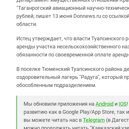
"Таганрогский авиационный научно-техническ
рублей, пишет 13 июня Donnews.ru со ссылко
области.
Истец утверждает, что власти Туапсинского 
аренды участка несельскохозяйственного на
обязанности по своевременной оплате аренд
В поселке Тюменский Туапсинского района д
оздоровительный лагерь "Радуга", который п
обособленным подразделением.
Мы обновили приложения на
Android
и
IOS
развитию как в Google Play/App Store, так 
вы можете читать нас в
Telegram
(в Дагест
можно продолжать читать "Кавказский узел"