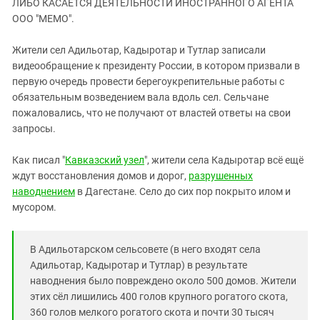
ЛИБО КАСАЕТСЯ ДЕЯТЕЛЬНОСТИ ИНОСТРАННОГО АГЕНТА
ЗАСТАВЛЯЕТ
Дагестан
ООО "МЕМО".
КАВКАЗ ЗА ПАЛЕСТИНУ
Ингушетия
ИНАКОМЫСЛИЕ В ЧЕЧНЕ
Жители сел Адильотар, Кадыротар и Тутлар записали
Кабардино-Балкария
ПРЕСЛЕДОВАНИЕ АКТИВИСТОВ
видеообращение к президенту России, в котором призвали в
МОБИЛИЗАЦИЯ И ПРОТЕСТЫ
Калмыкия
первую очередь провести берегоукрепительные работы с
обязательным возведением вала вдоль сел. Сельчане
Карачаево-Черкесия
пожаловались, что не получают от властей ответы на свои
Краснодарский край
запросы.
Нагорный Карабах
Как писал "
Кавказский узел
",
жители села Кадыротар всё ещё
Российская Федерация
ждут восстановления домов и дорог,
разрушенных
Ростовская область
наводнением
в Дагестане. Село до сих пор покрыто илом и
мусором.
Северная Осетия - Алания
СКФО
В Адильотарском сельсовете (в него входят села
Ставропольский край
Адильотар, Кадыротар и Тутлар) в результате
Чечня
наводнения было повреждено около 500 домов. Жители
этих сёл лишились 400 голов крупного рогатого скота,
Южная Осетия
360 голов мелкого рогатого скота и почти 30 тысяч