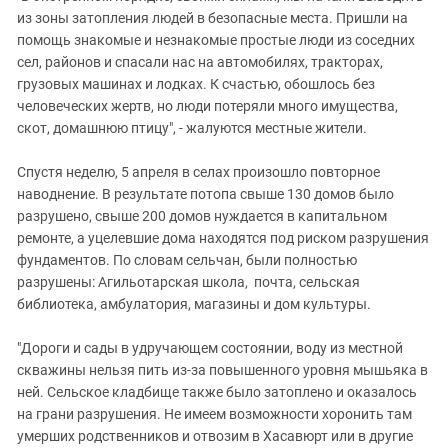
из зоны затопления людей в безопасные места. Пришли на
помощь знакомые и незнакомые простые люди из соседних
сел, районов и спасали нас на автомобилях, тракторах,
грузовых машинах и лодках. К счастью, обошлось без
человеческих жертв, но люди потеряли много имущества,
скот, домашнюю птицу", - жалуются местные жители.
Спустя неделю, 5 апреля в селах произошло повторное
наводнение. В результате потопа
свыше 130 домов было
разрушено, свыше 200 домов нуждается в капитальном
ремонте, а уцелевшие дома находятся под риском разрушения
фундаментов. По словам сельчан, были полностью
разрушены: Агильотарская школа, почта, сельская
библиотека, амбулатория, магазины и дом культуры.
"Дороги и сады в удручающем состоянии, воду из местной
скважины нельзя пить из-за повышенного уровня мышьяка в
ней. Сельское кладбище также было затоплено и оказалось
на грани разрушения. Не имеем возможности хоронить там
умерших родственников и отвозим в Хасавюрт или в другие