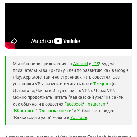
Мы обновили приложения на
Android
и
IOS
! Будем
признательны за критику, идеи по развитию как в Google
Play/App Store, так и на страницах КУ в соцсетях. Без
установки VPN вы можете читать нас в
Telegram
(в
Дагестане, Чечне и Ингушетии – с VPN). Через VPN
можно продолжать читать "Кавказский узел" на сайте,
как обычно, и в соцсетях
Facebook
*,
Instagram
*,
"
ВКонтакте
", "
Одноклассники
" и
X
. Смотреть видео
"Кавказского узла" можно в
YouTube
.