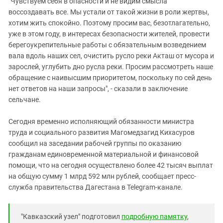
"Чувствуем себя в опасности и не видим смысла
воссоздавать все. Мы устали от такой жизни в роли жертвы,
хотим жить спокойно. Поэтому просим вас, безотлагательно,
уже в этом году, в интересах безопасности жителей, провести
берегоукрепительные работы с обязательным возведением
вала вдоль наших сел, очистить русло реки Акташ от мусора и
зарослей, углубить дно русла реки. Просим рассмотреть наше
обращение с наивысшим приоритетом, поскольку по сей день
нет ответов на наши запросы", - сказали в заключение
сельчане.
Сегодня временно исполняющий обязанности министра
труда и социального развития Магомедзагид Кихасуров
сообщил на заседании рабочей группы по оказанию
гражданам единовременной материальной и финансовой
помощи, что на сегодня осуществлено более 42 тысяч выплат
на общую сумму 1 млрд 592 млн рублей, сообщает пресс-
служба правительства Дагестана в Telegram-канале.
"Кавказский узел" подготовил
подробную памятку
,