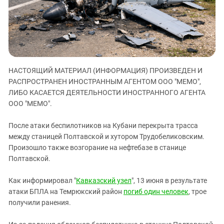
ЗАСТАВЛЯЕТ
Дагестан
КАВКАЗ ЗА ПАЛЕСТИНУ
Ингушетия
ИНАКОМЫСЛИЕ В ЧЕЧНЕ
Кабардино-Балкария
ПРЕСЛЕДОВАНИЕ АКТИВИСТОВ
МОБИЛИЗАЦИЯ И ПРОТЕСТЫ
Калмыкия
НАСТОЯЩИЙ МАТЕРИАЛ (ИНФОРМАЦИЯ) ПРОИЗВЕДЕН И
Карачаево-Черкесия
РАСПРОСТРАНЕН ИНОСТРАННЫМ АГЕНТОМ ООО "МЕМО",
Краснодарский край
ЛИБО КАСАЕТСЯ ДЕЯТЕЛЬНОСТИ ИНОСТРАННОГО АГЕНТА
Нагорный Карабах
ООО "МЕМО".
Российская Федерация
После атаки беспилотников на Кубани перекрыта трасса
Ростовская область
между станицей Полтавской и хутором Трудобеликовским.
Произошло также возгорание на нефтебазе в станице
Северная Осетия - Алания
Полтавской.
СКФО
Ставропольский край
Как информировал "
Кавказский узел
", 13 июня в результате
атаки БПЛА на Темрюкский район
погиб один человек
, трое
Чечня
получили ранения.
Южная Осетия