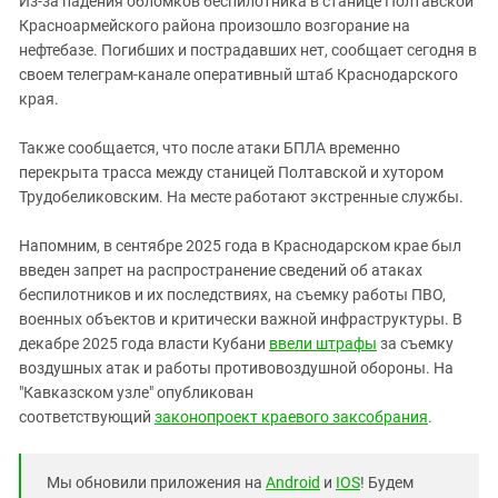
Из-за падения обломков беспилотника в станице Полтавской
Южный Кавказ
Красноармейского района произошло возгорание на
ЮФО
нефтебазе. Погибших и пострадавших нет, сообщает сегодня в
своем телеграм-канале оперативный штаб Краснодарского
края.
Также сообщается, что после атаки БПЛА временно
перекрыта трасса между станицей Полтавской и хутором
Трудобеликовским. На месте работают экстренные службы.
Напомним, в сентябре 2025 года в Краснодарском крае был
введен запрет на распространение сведений об атаках
беспилотников и их последствиях, на съемку работы ПВО,
военных объектов и критически важной инфраструктуры. В
декабре 2025 года власти Кубани
ввели штрафы
за съемку
воздушных атак и работы противовоздушной обороны. На
"Кавказском узле" опубликован
соответствующий
законопроект краевого заксобрания
.
Мы обновили приложения на
Android
и
IOS
! Будем