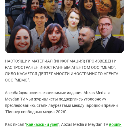
ЗАСТАВЛЯЕТ
Дагестан
КАВКАЗ ЗА ПАЛЕСТИНУ
Ингушетия
ИНАКОМЫСЛИЕ В ЧЕЧНЕ
Кабардино-Балкария
ПРЕСЛЕДОВАНИЕ АКТИВИСТОВ
МОБИЛИЗАЦИЯ И ПРОТЕСТЫ
Калмыкия
Карачаево-Черкесия
Краснодарский край
Нагорный Карабах
НАСТОЯЩИЙ МАТЕРИАЛ (ИНФОРМАЦИЯ) ПРОИЗВЕДЕН И
Российская Федерация
РАСПРОСТРАНЕН ИНОСТРАННЫМ АГЕНТОМ ООО "МЕМО",
ЛИБО КАСАЕТСЯ ДЕЯТЕЛЬНОСТИ ИНОСТРАННОГО АГЕНТА
Ростовская область
ООО "МЕМО".
Северная Осетия - Алания
Азербайджанские независимые издания Abzas Media и
СКФО
Meydan TV, чьи журналисты подверглись уголовному
Ставропольский край
преследованию, стали лауреатами международной премии
"Пионер свободных медиа-2026".
Чечня
Южная Осетия
Как писал "
Кавказский узел
", Abzas Media и Meydan TV
вошли