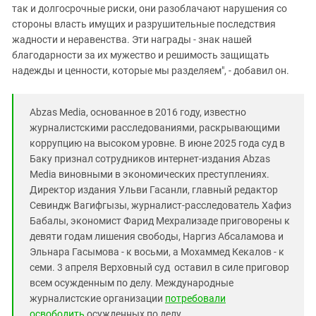
так и долгосрочные риски, они разоблачают нарушения со
стороны власть имущих и разрушительные последствия
жадности и неравенства. Эти награды - знак нашей
благодарности за их мужество и решимость защищать
надежды и ценности, которые мы разделяем", - добавил он.
Abzas Media, основанное в 2016 году, известно
журналистскими расследованиями, раскрывающими
коррупцию на высоком уровне. В июне 2025 года суд в
Баку признал сотрудников интернет-издания Abzas
Media виновными в экономических преступлениях.
Директор издания Ульви Гасанли, главный редактор
Севиндж Вагифгызы, журналист-расследователь Хафиз
Бабалы, экономист Фарид Мехрализаде приговорены к
девяти годам лишения свободы, Наргиз Абсаламова и
Эльнара Гасымова - к восьми, а Мохаммед Кекалов - к
семи. 3 апреля Верховный суд оставил в силе приговор
всем осужденным по делу. Международные
журналистские организации
потребовали
освободить
осужденных по делу.