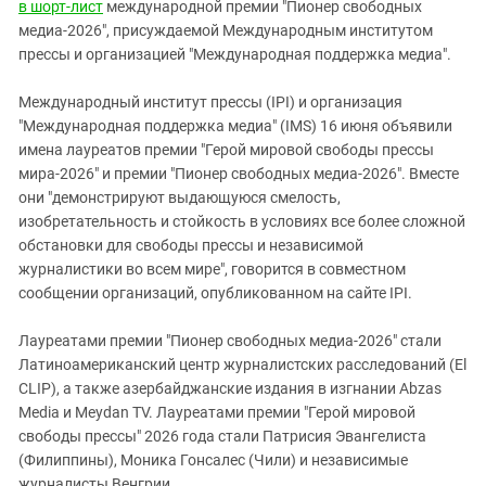
Южный Кавказ
в шорт-лист
международной премии "Пионер свободных
медиа-2026", присуждаемой Международным институтом
ЮФО
прессы и организацией "Международная поддержка медиа".
Международный институт прессы (IPI) и организация
"Международная поддержка медиа" (IMS) 16 июня объявили
имена лауреатов премии "Герой мировой свободы прессы
мира-2026" и премии "Пионер свободных медиа-2026". Вместе
они "демонстрируют выдающуюся смелость,
изобретательность и стойкость в условиях все более сложной
обстановки для свободы прессы и независимой
журналистики во всем мире", говорится в совместном
сообщении организаций, опубликованном на сайте IPI.
Лауреатами премии "Пионер свободных медиа-2026" стали
Латиноамериканский центр журналистских расследований (El
CLIP), а также азербайджанские издания в изгнании Abzas
Media и Meydan TV. Лауреатами премии "Герой мировой
свободы прессы" 2026 года стали Патрисия Эвангелиста
(Филиппины), Моника Гонсалес (Чили) и независимые
журналисты Венгрии.