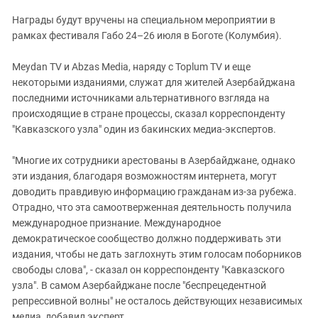
Награды будут вручены на специальном мероприятии в
рамках фестиваля Габо 24–26 июля в Боготе (Колумбия).
Meydan TV и Abzas Media, наряду с Toplum TV и еще
некоторыми изданиями, служат для жителей Азербайджана
последними источниками альтернативного взгляда на
происходящие в стране процессы, сказал корреспонденту
"Кавказского узла" один из бакинских медиа-экспертов.
"Многие их сотрудники арестованы в Азербайджане, однако
эти издания, благодаря возможностям интернета, могут
доводить правдивую информацию гражданам из-за рубежа.
Отрадно, что эта самоотверженная деятельность получила
международное признание. Международное
демократическое сообщество должно поддерживать эти
издания, чтобы не дать заглохнуть этим голосам поборников
свободы слова", - сказал он корреспонденту "Кавказского
узла". В самом Азербайджане после "беспрецедентной
репрессивной волны" не осталось действующих независимых
медиа, добавил эксперт.