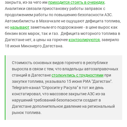
Южный Кавказ
закрыта, из-за чего им
приходится стоять в очередях
.
Аналитики связали приостановку работы заправок с
ЮФО
продолжением работы по повышению безопасности АЗС.
Автомобилисты в Махачкале не ощущают дефицита топлива,
но
называют
заметным его подорожание - в цене вырос как
бензин всех марок, так и газ. Дефицита моторного топлива в
Дагестане нет, а цены на горючее
контролируются
, заверило
18 июня Минэнерго Дагестана.
Стоимость основных видов горючего в республике
выросла в связи с тем, что владельцы автозаправочных
станций в Дагестане
столкнулись с трудностями
при
закупке топлива, указывало 15 июня РИА "Дагестан".
Telegram-канал "Спросите у Расула" в тот же день
констатировал, что массовое закрытие АЗС из-за
нарушений требований безопасности создает в
Дагестане дополнительное давление на региональный
рынок топлива.