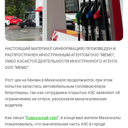
ЗАСТАВЛЯЕТ
Дагестан
КАВКАЗ ЗА ПАЛЕСТИНУ
Ингушетия
ИНАКОМЫСЛИЕ В ЧЕЧНЕ
Кабардино-Балкария
ПРЕСЛЕДОВАНИЕ АКТИВИСТОВ
МОБИЛИЗАЦИЯ И ПРОТЕСТЫ
Калмыкия
Карачаево-Черкесия
НАСТОЯЩИЙ МАТЕРИАЛ (ИНФОРМАЦИЯ) ПРОИЗВЕДЕН И
Краснодарский край
РАСПРОСТРАНЕН ИНОСТРАННЫМ АГЕНТОМ ООО "МЕМО",
Нагорный Карабах
ЛИБО КАСАЕТСЯ ДЕЯТЕЛЬНОСТИ ИНОСТРАННОГО АГЕНТА
Российская Федерация
ООО "МЕМО".
Ростовская область
Рост цен на бензин в Махачкале продолжается, при этом
Северная Осетия - Алания
попытки запастись автомобильным топливом впрок
безуспешны, так как сотрудники открытых АЗС заявляют об
СКФО
ограничениях на отпуск, рассказали махачкалинские
Ставропольский край
водители.
Чечня
Как писал "
Кавказский узел
", в конце мая жители Махачкалы
Южная Осетия
пожаловались, что значительная часть АЗС в городе