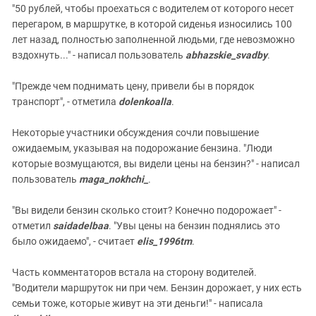
"50 рублей, чтобы проехаться с водителем от которого несет
перегаром, в маршрутке, в которой сиденья износились 100
лет назад, полностью заполненной людьми, где невозможно
вздохнуть..." - написал пользователь
abhazskie_svadby
.
"Прежде чем поднимать цену, привели бы в порядок
транспорт", - отметила
dolenkoalla
.
Некоторые участники обсуждения сочли повышение
ожидаемым, указывая на подорожание бензина. "Люди
которые возмущаются, вы видели цены на бензин?" - написал
пользователь
maga_nokhchi_
.
"Вы видели бензин сколько стоит? Конечно подорожает" -
отметил
saidadelbaa
. "Увы цены на бензин поднялись это
было ожидаемо", - считает
elis_1996tm
.
Часть комментаторов встала на сторону водителей.
"Водители маршруток ни при чем. Бензин дорожает, у них есть
семьи тоже, которые живут на эти деньги!" - написала