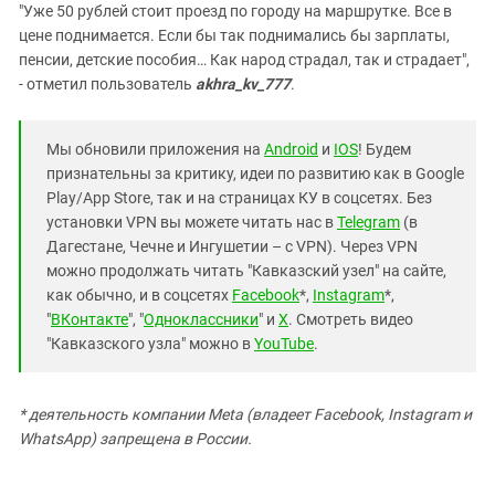
"Уже 50 рублей стоит проезд по городу на маршрутке. Все в
цене поднимается. Если бы так поднимались бы зарплаты,
пенсии, детские пособия… Как народ страдал, так и страдает",
- отметил пользователь
akhra_kv_777
.
Мы обновили приложения на
Android
и
IOS
! Будем
признательны за критику, идеи по развитию как в Google
Play/App Store, так и на страницах КУ в соцсетях. Без
установки VPN вы можете читать нас в
Telegram
(в
Дагестане, Чечне и Ингушетии – с VPN). Через VPN
можно продолжать читать "Кавказский узел" на сайте,
как обычно, и в соцсетях
Facebook
*,
Instagram
*,
"
ВКонтакте
", "
Одноклассники
" и
X
. Смотреть видео
"Кавказского узла" можно в
YouTube
.
* деятельность компании Meta (владеет Facebook, Instagram и
WhatsApp) запрещена в России.