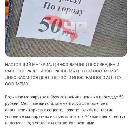
ЗАСТАВЛЯЕТ
Дагестан
КАВКАЗ ЗА ПАЛЕСТИНУ
Ингушетия
ИНАКОМЫСЛИЕ В ЧЕЧНЕ
Кабардино-Балкария
ПРЕСЛЕДОВАНИЕ АКТИВИСТОВ
МОБИЛИЗАЦИЯ И ПРОТЕСТЫ
Калмыкия
Карачаево-Черкесия
Краснодарский край
Нагорный Карабах
НАСТОЯЩИЙ МАТЕРИАЛ (ИНФОРМАЦИЯ) ПРОИЗВЕДЕН И
Российская Федерация
РАСПРОСТРАНЕН ИНОСТРАННЫМ АГЕНТОМ ООО "МЕМО",
ЛИБО КАСАЕТСЯ ДЕЯТЕЛЬНОСТИ ИНОСТРАННОГО АГЕНТА
Ростовская область
ООО "МЕМО".
Северная Осетия - Алания
СКФО
Водители маршруток в Сухуме подняли цены на проезд до 50
рублей. Местные жители, комментируя объявление о
Ставропольский край
повышении тарифа в соцсети, пожаловались на плохие
Чечня
условия в маршрутках и отметили, что в Абхазии цены растут
повсеместно, а зарплаты остаются прежними.
Южная Осетия