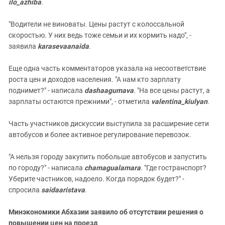
ilo_azhiba
.
"Водители не виноваты. Цены растут с колоссальной
скоростью. У них ведь тоже семьи и их кормить надо", -
заявила
karasevaanaida
.
Еще одна часть комментаторов указала на несоответствие
роста цен и доходов населения. "А нам кто зарплату
поднимет?" - написала
dashaagumava
. "На все цены растут, а
зарплаты остаются прежними", - отметила
valentina_kiulyan
.
Часть участников дискуссии выступила за расширение сети
автобусов и более активное регулирование перевозок.
"А нельзя городу закупить побольше автобусов и запустить
по городу?" - написала
chamagualamara
. "Где гостранспорт?
Уберите частников, надоело. Когда порядок будет?" -
спросила
saidaaristava
.
Минэкономики Абхазии заявило об отсутствии решения о
повышении цен на проезд