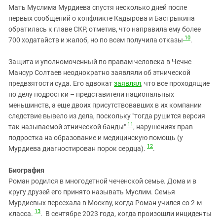
Мать Муслима Мурдиева спустя несколько дней после
первых сообщений о конфликте Кадырова и Бастрыкина
обратилась к главе СКР, отметив, что направила ему более
10
700 ходатайств и жалоб, но по всем получила отказы
.
Защита и уполномоченный по правам человека в Чечне
Мансур Солтаев неоднократно заявляли об этнической
предвзятости суда. Его адвокат
заявлял
, что все проходящие
по делу подростки – представители национальных
меньшинств, а еще двоих присутствовавших в их компании
следствие вывело из дела, поскольку "тогда рушится версия
11
так называемой этнической банды"
, нарушениях прав
подростка на образование и медицинскую помощь (у
12
Мурдиева диагностирован порок сердца).
.
Биография
Роман родился в многодетной чеченской семье. Дома и в
кругу друзей его принято называть Муслим. Семья
Мурдиевых переехала в Москву, когда Роман учился со 2-м
13
класса.
. В сентябре 2023 года, когда произошли инциденты