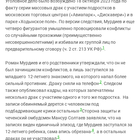
Уголовное дело было возбуждено 18 октября 2023 года по
Южный Кавказ
факту серии массовых драк с участием подростков в
ЮФО
московских торговых центрах («Авиапарк», «Дискавери») и в
парке «Ходынское поле». По версии следствия, Мурдиев и еще
четверо фигурантов умышленно провоцировали конфликты
со случайными прохожими (преимущественно
несовершеннолетними) и избивали их группой лиц по
1
предварительному сговору (ч. 2 ст. 213 УК РФ)
.
Роман Мурдиев и его родственники утверждали, что он не
был зачинщиком конфликтов, а лишь заступился за
младшего 12-летнего знакомого, на которого напал более
2
сильный противник. Драку сняли на телефон
. Следком
также опубликовал кадры, на которых запечатлены
несколько драк с участием одного и того же подростка. Н
а
записи обвиняемый дерется с человеком под
3
подбадривающие крики остальных
Сторона защиты и
чеченский омбудсмен
Мансур Солтаев
заявляли, что на
записях виден единичный эпизод, где Мурдиев заступался за
4
12-летнего ребенка, сама апись обрезана
, а в остальных
5
драках он не участвовал
.