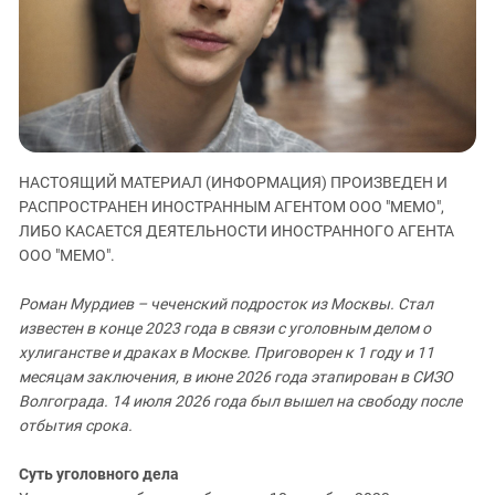
ЗАСТАВЛЯЕТ
Дагестан
КАВКАЗ ЗА ПАЛЕСТИНУ
Ингушетия
ИНАКОМЫСЛИЕ В ЧЕЧНЕ
Кабардино-Балкария
ПРЕСЛЕДОВАНИЕ АКТИВИСТОВ
МОБИЛИЗАЦИЯ И ПРОТЕСТЫ
Калмыкия
Карачаево-Черкесия
НАСТОЯЩИЙ МАТЕРИАЛ (ИНФОРМАЦИЯ) ПРОИЗВЕДЕН И
Краснодарский край
РАСПРОСТРАНЕН ИНОСТРАННЫМ АГЕНТОМ ООО "МЕМО",
Нагорный Карабах
ЛИБО КАСАЕТСЯ ДЕЯТЕЛЬНОСТИ ИНОСТРАННОГО АГЕНТА
ООО "МЕМО".
Российская Федерация
Ростовская область
Роман Мурдиев – чеченский подросток из Москвы. Стал
Северная Осетия - Алания
известен в конце 2023 года в связи с уголовным делом о
хулиганстве и драках в Москве. Приговорен к 1 году и 11
СКФО
месяцам заключения, в июне 2026 года этапирован в СИЗО
Ставропольский край
Волгограда. 14 июля 2026 года был вышел на свободу после
отбытия срока.
Чечня
Южная Осетия
Суть уголовного дела