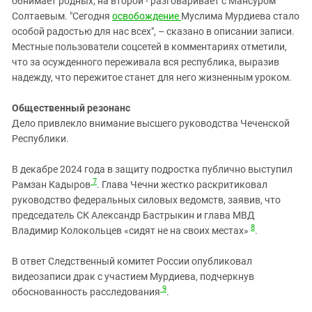
обнимает родных, на второй - разговаривает с Мансуром
Солтаевым. "Сегодня
освобождение
Муслима Мурдиева стало
особой радостью для нас всех", – сказано в описании записи.
Местные пользователи соцсетей в комментариях отметили,
что за осужденного переживала вся республика, выразив
надежду, что пережитое станет для него жизненным уроком.
Общественный резонанс
Дело привлекло внимание высшего руководства Чеченской
Республики.
В декабре 2024 года в защиту подростка публично выступил
7
Рамзан Кадыров
. Глава Чечни жестко раскритиковал
руководство федеральных силовых ведомств, заявив, что
председатель СК Александр Бастрыкин и глава МВД
8
Владимир Колокольцев «сидят не на своих местах»
.
В ответ Следственный комитет России опубликовал
видеозаписи драк с участием Мурдиева, подчеркнув
9
обоснованность расследования
.