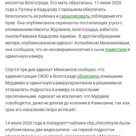
изолятор Волгограда. Его мать обратилась 11 июня 2026
года к Путину и Кадырову с призывом обеспечить
безопасность ее ребенка и
гарантировать
соблюдение его
прав. Она опубликовала скриншоты постапающих угроз с
упоминанием Никиты Журавеля, волгоградца, избитого
сыном Рамзана Кадырова Адамом. В другом обращении
матери, опубликованном адвокат Асланбеком Минкаиловым,
она сообщила, что ее несовершеннолетнего сына
поместили
в
одиночную камеру.
Спустя три дня адвокат Минкаилов сообщил, что
администрация СИЗО в Волгограде
объяснила
помещение
Мурдиева в одиночную камерукарантином и решением не
отправлять подростка в камеру со взрослыми
заключенными. Адвокат не исключил, что Мурдиев
освободится, даже не доехав до колонии в Камышине, так как
срок его наказания скоро истекает.
14 июля 2026 года в Instagram*-паблике chp_checchnyпa были
опубликованы две видеозаписи - на первой подросток