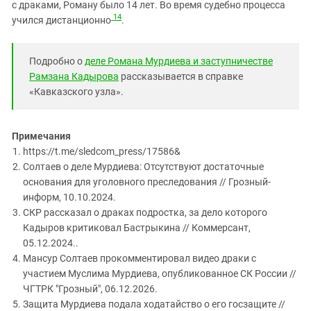
с драками, Роману было 14 лет. Во время судебно процесса
14
учился дистанционно
.
Подробно о
деле Романа Мурдиева и заступничестве
Рамзана Кадырова
рассказывается в справке
«Кавказского узла».
Примечания
https://t.me/sledcom_press/17586&
Солтаев о деле Мурдиева: Отсутствуют достаточные
основания для уголовного преследования // Грозный-
информ, 10.10.2024.
СКР рассказал о драках подростка, за дело которого
Кадыров критиковал Бастрыкина // Коммерсант,
05.12.2024..
Мансур Солтаев прокомментировал видео драки с
участием Муслима Мурдиева, опубликованное СК России //
ЧГТРК "Грозный", 06.12.2026.
Защита Мурдиева подала ходатайство о его госзащите //