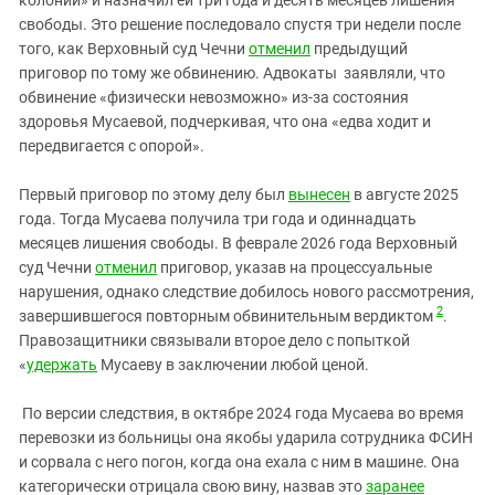
свободы. Это решение последовало спустя три недели после
того, как Верховный суд Чечни
отменил
предыдущий
приговор по тому же обвинению. Адвокаты заявляли, что
обвинение «физически невозможно» из‑за состояния
здоровья Мусаевой, подчеркивая, что она «едва ходит и
передвигается с опорой».
Первый приговор по этому делу был
вынесен
в августе 2025
года. Тогда Мусаева получила три года и одиннадцать
месяцев лишения свободы. В феврале 2026 года Верховный
суд Чечни
отменил
приговор, указав на процессуальные
нарушения, однако следствие добилось нового рассмотрения,
2
завершившегося повторным обвинительным вердиктом
.
Правозащитники связывали второе дело с попыткой
«
удержать
Мусаеву в заключении любой ценой.
По версии следствия, в октябре 2024 года Мусаева во время
перевозки из больницы она якобы ударила сотрудника ФСИН
и сорвала с него погон, когда она ехала с ним в машине. Она
категорически отрицала свою вину, назвав это
заранее