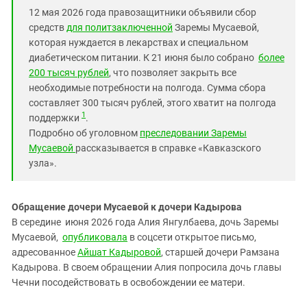
Южный Кавказ
12 мая 2026 года правозащитники объявили сбор
ЮФО
средств
для политзаключенной
Заремы Мусаевой,
которая нуждается в лекарствах и специальном
диабетическом питании. К 21 июня было собрано
более
200 тысяч рублей
, что позволяет закрыть все
необходимые потребности на полгода. Сумма сбора
составляет 300 тысяч рублей, этого хватит на полгода
1
поддержки
.
Подробно об уголовном
преследовании Заремы
Мусаевой
рассказывается в справке «Кавказского
узла».
Обращение дочери Мусаевой к дочери Кадырова
В середине июня 2026 года Алия Янгулбаева, дочь Заремы
Мусаевой,
опубликовала
в соцсети открытое письмо,
адресованное
Айшат Кадыровой
, старшей дочери Рамзана
Кадырова. В своем обращении Алия попросила дочь главы
Чечни посодействовать в освобождении ее матери.