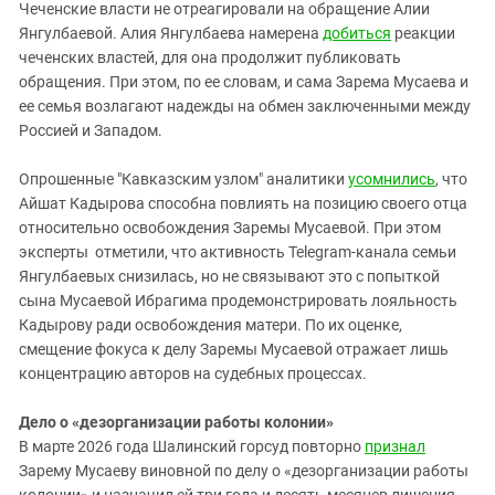
Чеченские власти не отреагировали на обращение Алии
Янгулбаевой. Алия Янгулбаева намерена
добиться
реакции
чеченских властей, для она продолжит публиковать
обращения. При этом, по ее словам, и сама Зарема Мусаева и
ее семья возлагают надежды на обмен заключенными между
Россией и Западом.
Опрошенные "Кавказским узлом" аналитики
усомнились
, что
Айшат Кадырова способна повлиять на позицию своего отца
относительно освобождения Заремы Мусаевой. При этом
эксперты отметили, что активность Telegram‑канала семьи
Янгулбаевых
снизилась, но не связывают это с попыткой
сына Мусаевой Ибрагима продемонстрировать лояльность
Кадырову ради освобождения матери. По их оценке,
смещение фокуса к делу
Заремы Мусаевой
отражает лишь
концентрацию авторов на судебных процессах.
Дело о «дезорганизации работы колонии»
В марте 2026 года Шалинский горсуд повторно
признал
Зарему Мусаеву виновной по делу о «дезорганизации работы
колонии» и назначил ей три года и десять месяцев лишения