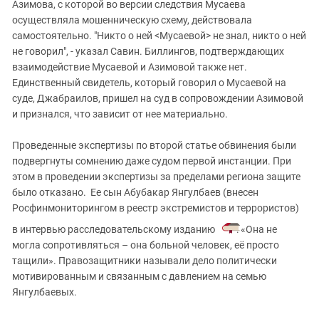
Азимова, с которой во версии следствия Мусаева
осуществляла мошенническую схему, действовала
самостоятельно. "Никто о ней <Мусаевой> не знал, никто о ней
не говорил", - указал Савин. Биллингов, подтверждающих
взаимодействие Мусаевой и Азимовой также нет.
Единственный свидетель, который говорил о Мусаевой на
суде, Джабраилов, пришел на суд в сопровождении Азимовой
и признался, что зависит от нее материально.
Проведенные экспертизы по второй статье обвинения были
подвергнуты сомнению даже судом первой инстанции. При
этом в проведении экспертизы за пределами региона защите
было отказано. Ее сын Абубакар Янгулбаев (внесен
Росфинмониторингом в реестр экстремистов и террористов)
в интервью расследовательскому изданию
: «Она не
могла сопротивляться – она больной человек, её просто
тащили». Правозащитники называли дело политически
мотивированным и связанным с давлением на семью
Янгулбаевых.