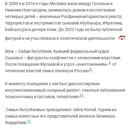
В 2000‑е и 2010‑е годы Мусаева жила между Грозным и
Нижним Новгородом, занималась домом и воспитанием
четверых детей – внесенные Росфинмониторингом в реестр
террористов и экстремистов сыновей Абубакара, Ибрагима,
Байсангура и дочери Алии. До 2022 года не была публичной
фигурой и не участвовала в политической деятельности
.
Муж – Сайди Янгулбаев, бывший федеральный судья.
Сыновья – фигуранты конфликтов с чеченскими властями.
8
После похищения Мусаевой и угроз «уничтожением»
от
9
чеченских властей семья покинула Россию
.
К моменту похищения у нее был диагностирован
инсулинозависимый сахарный диабет, тяжелые заболевания
10
позвоночника и суставов, гипертония
.
Семья Янгулбаевых принадлежит тейпу Келой. Одним из
самых известных его представителей являлся Зелимхан
11
Яндарбиев
.