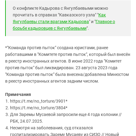
О конфликте Кадырова с Янгулбаевыми можно
прочитать в справках "Кавказского узла" "
Как
Янгулбаевы стали врагами Кадырова
" и "
Главное о
борьбе кадыровцев с Янгулбаевыми
".
*"Команда против пыток" создана юристами, ранее
работавшими в "Комитете против пыток", который был внесён
в реестр иностранных агентов. В июне 2022 года "Комитет
против пыток" был ликвидирован. 23 августа 2023 года
"Команда против пыток" была внесена/добавлена Минюстом
в реестр иностранных агентов задним числом.
Примечания
https://t.me/no_torture/3901*
https://t.me/no_torture/3804*
Для Заремы Мусаевой запросили еще 4 года колонии //
РБК, 24.07.2025.
Несмотря на заболевания, суд отказался
госпитализировать Зарему Мусаеву из СИЗО // Новый