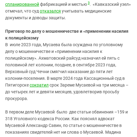
3
спланированной
фабрикацией и местью
. «Кавказский узел»
отмечал, что суд
отказался
учитывать медицинские
документы и доводы защиты.
Приговор по делу о мошенничестве и «применении насилия
к полицейскому
В июле 2023 года, Мусаева была осуждена по уголовному
делу о мошенничестве и «применении насилия к
полицейскому». Ахматовский райсуд назначил ей пять с
половиной лет колонии, позднее, в сентябре 2023 года,
Верховный суд Чечни смягчил наказание до пяти лет
колонии‑поселения. В марте 2024 года Кассационный суд в
Пятигорске
сократил
срок Зареме Мусаевой на три месяца –
до четырех лет и девяти месяцев, удовлетворив просьбу
прокурора.
В первом деле Мусаевой было две статьи обвинения –159 и
318 Уголовного кодекса России. Как пояснял адвокат
Мусаевой Александр Савин, по статье о мошенничестве в
показаниях свидетелей нет ни слова о Мусаевой. Мадина