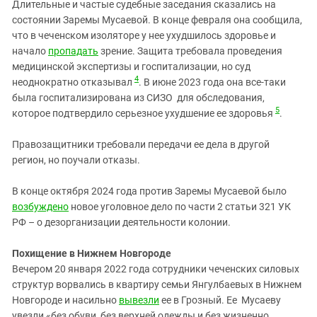
Длительные и частые судебные заседания сказались на
состоянии Заремы Мусаевой. В конце февраля она сообщила,
что в чеченском изоляторе у нее ухудшилось здоровье и
начало
пропадать
зрение. Защита требовала проведения
медицинской экспертизы и госпитализации, но суд
4
неоднократно отказывал
. В июне 2023 года она все-таки
была госпитализирована из СИЗО для обследования,
5
которое подтвердило серьезное ухудшение ее здоровья
.
Правозащитники требовали передачи ее дела в другой
регион, но поучали отказы.
В конце октября 2024 года против Заремы Мусаевой было
возбуждено
новое уголовное дело по части 2 статьи 321 УК
РФ – о дезорганизации деятельности колонии.
Похищение в Нижнем Новгороде
Вечером 20 января 2022 года сотрудники чеченских силовых
структур ворвались в квартиру семьи Янгулбаевых в Нижнем
Новгороде и насильно
вывезли
ее в Грозный. Ее Мусаеву
увезли «без обуви, без верхней одежды и без жизненно