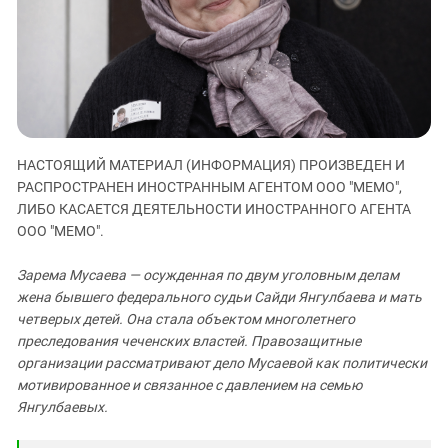
ЗАСТАВЛЯЕТ
Дагестан
КАВКАЗ ЗА ПАЛЕСТИНУ
Ингушетия
ИНАКОМЫСЛИЕ В ЧЕЧНЕ
Кабардино-Балкария
ПРЕСЛЕДОВАНИЕ АКТИВИСТОВ
МОБИЛИЗАЦИЯ И ПРОТЕСТЫ
Калмыкия
Карачаево-Черкесия
НАСТОЯЩИЙ МАТЕРИАЛ (ИНФОРМАЦИЯ) ПРОИЗВЕДЕН И
Краснодарский край
РАСПРОСТРАНЕН ИНОСТРАННЫМ АГЕНТОМ ООО "МЕМО",
Нагорный Карабах
ЛИБО КАСАЕТСЯ ДЕЯТЕЛЬНОСТИ ИНОСТРАННОГО АГЕНТА
ООО "МЕМО".
Российская Федерация
Ростовская область
Зарема Мусаева — осужденная по двум уголовным делам
Северная Осетия - Алания
жена бывшего федерального судьи Сайди Янгулбаева и мать
четверых детей. Она стала объектом многолетнего
СКФО
преследования чеченских властей. Правозащитные
Ставропольский край
организации рассматривают дело Мусаевой как политически
мотивированное и связанное с давлением на семью
Чечня
Янгулбаевых.
Южная Осетия