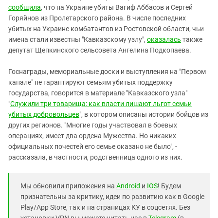
сообщила
, что на Украине убиты Вагиф Аббасов и Сергей
Горяйнов из Пролетарского района. В числе последних
убитых на Украине комбатантов из Ростовской области, чьи
имена стали известны "Кавказскому узлу",
оказалась
также
депутат Щепкинского сельсовета Ангелина Подкопаева.
Госнаграды, мемориальные доски и выступления на "Первом
канале" не гарантируют семьям убитых поддержку
государства, говорится в материале "Кавказского узла"
"
Служили три товарища: как власти лишают льгот семьи
убитых добровольцев
", в котором описаны истории бойцов из
других регионов. "Многие годы участвовал в боевых
операциях, имеет два ордена Мужества. Но никаких
официальных почестей его семье оказано не было", -
рассказала, в частности, родственница одного из них.
Мы обновили приложения на
Android
и
IOS
! Будем
признательны за критику, идеи по развитию как в Google
Play/App Store, так и на страницах КУ в соцсетях. Без
установки VPN вы можете читать нас в
Telegram
(в