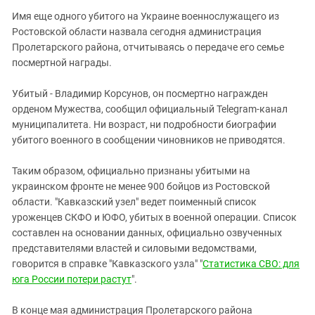
Южный Кавказ
Имя еще одного убитого на Украине военнослужащего из
ЮФО
Ростовской области назвала сегодня администрация
Пролетарского района, отчитываясь о передаче его семье
посмертной награды.
Убитый - Владимир Корсунов, он посмертно награжден
орденом Мужества, сообщил официальный Telegram-канал
муниципалитета. Ни возраст, ни подробности биографии
убитого военного в сообщении чиновников не приводятся.
Таким образом, официально признаны убитыми на
украинском фронте не менее 900 бойцов из Ростовской
области. "Кавказский узел" ведет поименный список
уроженцев СКФО и ЮФО, убитых в военной операции. Список
составлен на основании данных, официально озвученных
представителями властей и силовыми ведомствами,
говорится в справке "Кавказского узла" "
Статистика СВО: для
юга России потери растут
".
В конце мая администрация Пролетарского района