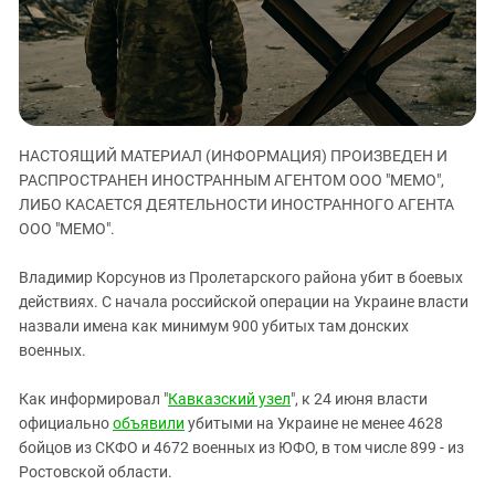
ЗАСТАВЛЯЕТ
Дагестан
КАВКАЗ ЗА ПАЛЕСТИНУ
Ингушетия
ИНАКОМЫСЛИЕ В ЧЕЧНЕ
Кабардино-Балкария
ПРЕСЛЕДОВАНИЕ АКТИВИСТОВ
МОБИЛИЗАЦИЯ И ПРОТЕСТЫ
Калмыкия
НАСТОЯЩИЙ МАТЕРИАЛ (ИНФОРМАЦИЯ) ПРОИЗВЕДЕН И
Карачаево-Черкесия
РАСПРОСТРАНЕН ИНОСТРАННЫМ АГЕНТОМ ООО "МЕМО",
Краснодарский край
ЛИБО КАСАЕТСЯ ДЕЯТЕЛЬНОСТИ ИНОСТРАННОГО АГЕНТА
Нагорный Карабах
ООО "МЕМО".
Российская Федерация
Владимир Корсунов из Пролетарского района убит в боевых
Ростовская область
действиях. С начала российской операции на Украине власти
назвали имена как минимум 900 убитых там донских
Северная Осетия - Алания
военных.
СКФО
Ставропольский край
Как информировал "
Кавказский узел
", к 24 июня власти
официально
объявили
убитыми на Украине не менее 4628
Чечня
бойцов из СКФО и 4672 военных из ЮФО, в том числе 899 - из
Южная Осетия
Ростовской области.