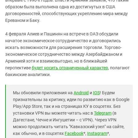
образом была выполнена одна из достигнутых в США
договоренностей, способствующих укреплению мира между
Ереваном и Баку.
4 февраля Алиев и Пашинян на встрече в ОАЭ обсудили
начатое экономическое сотрудничество и договорились
искать возможности для расширения торговли. Торгово-
экономическое сотрудничество между Азербайджаном и
Арменией хотя и взаимовыгодно, но в ближайшей
перспективе
будет носить ограниченный характер
, полагают
бакинские аналитики.
Мы обновили приложения на
Android
и
IOS
! Будем
признательны за критику, идеи по развитию как в Google
Play/App Store, так и на страницах КУ в соцсетях. Без
установки VPN вы можете читать нас в
Telegram
(в
Дагестане, Чечне и Ингушетии – с VPN). Через VPN
можно продолжать читать "Кавказский узел" на сайте,
как обычно, и в соцсетях
Facebook
*,
Instagram
*,