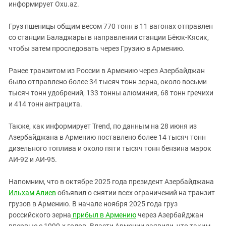
Южный Кавказ
информирует Oxu.az.
ЮФО
Груз пшеницы общим весом 770 тонн в 11 вагонах отправлен
со станции Баладжары в направлении станции Бёюк-Кясик,
чтобы затем проследовать через Грузию в Армению.
Ранее транзитом из России в Армению через Азербайджан
было отправлено более 34 тысяч тонн зерна, около восьми
тысяч тонн удобрений, 133 тонны алюминия, 68 тонн гречихи
и 414 тонн антрацита.
Также, как информирует Trend, по данным на 28 июня из
Азербайджана в Армению поставлено более 14 тысяч тонн
дизельного топлива и около пяти тысяч тонн бензина марок
АИ-92 и АИ-95.
Напомним, что в октябре 2025 года президент Азербайджана
Ильхам Алиев
объявил о снятии всех ограничений на транзит
грузов в Армению. В начале ноября 2025 года груз
российского зерна
прибыл в Армению
через Азербайджан
впервые с 1990-х годов. Власти Армении заявили, что таким