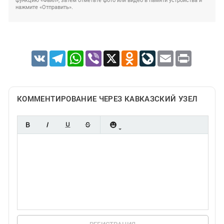
функцию «Файл», затем отметьте фото или видео в памяти устройства и
нажмите «Отправить».
VK
Telegram
WhatsApp
Viber
X
Odnoklassniki
LiveJournal
Email
Print
КОММЕНТИРОВАНИЕ ЧЕРЕЗ КАВКАЗСКИЙ УЗЕЛ