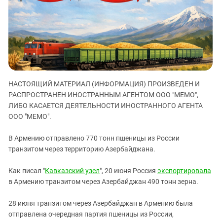
ЗАСТАВЛЯЕТ
Дагестан
КАВКАЗ ЗА ПАЛЕСТИНУ
Ингушетия
ИНАКОМЫСЛИЕ В ЧЕЧНЕ
Кабардино-Балкария
ПРЕСЛЕДОВАНИЕ АКТИВИСТОВ
МОБИЛИЗАЦИЯ И ПРОТЕСТЫ
Калмыкия
Карачаево-Черкесия
НАСТОЯЩИЙ МАТЕРИАЛ (ИНФОРМАЦИЯ) ПРОИЗВЕДЕН И
Краснодарский край
РАСПРОСТРАНЕН ИНОСТРАННЫМ АГЕНТОМ ООО "МЕМО",
Нагорный Карабах
ЛИБО КАСАЕТСЯ ДЕЯТЕЛЬНОСТИ ИНОСТРАННОГО АГЕНТА
Российская Федерация
ООО "МЕМО".
Ростовская область
В Армению отправлено 770 тонн пшеницы из России
Северная Осетия - Алания
транзитом через территорию Азербайджана.
СКФО
Как писал "
Кавказский узел
", 20 июня Россия
экспортировала
Ставропольский край
в Армению транзитом через Азербайджан 490 тонн зерна.
Чечня
28 июня транзитом через Азербайджан в Армению была
Южная Осетия
отправлена очередная партия пшеницы из России,