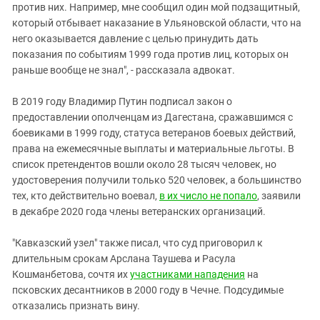
против них. Например, мне сообщил один мой подзащитный,
который отбывает наказание в Ульяновской области, что на
него оказывается давление с целью принудить дать
показания по событиям 1999 года против лиц, которых он
раньше вообще не знал", - рассказала адвокат.
В 2019 году Владимир Путин подписал закон о
предоставлении ополченцам из Дагестана, сражавшимся с
боевиками в 1999 году, статуса ветеранов боевых действий,
права на ежемесячные выплаты и материальные льготы. В
список претендентов вошли около 28 тысяч человек, но
удостоверения получили только 520 человек, а большинство
тех, кто действительно воевал,
в их число не попало
, заявили
в декабре 2020 года члены ветеранских организаций.
"Кавказский узел" также писал, что суд приговорил к
длительным срокам Арслана Таушева и Расула
Кошманбетова, сочтя их
участниками нападения
на
псковских десантников в 2000 году в Чечне. Подсудимые
отказались признать вину.