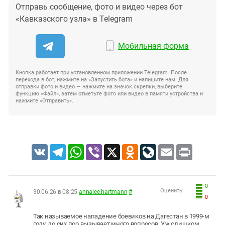
Отправь сообщение, фото и видео через бот
«Кавказского узла» в Telegram
Мобильная форма
Кнопка работает при установленном приложении Telegram. После
перехода в бот, нажмите на «Запустить бота» и напишите нам. Для
отправки фото и видео — нажмите на значок скрепки, выберите
функцию «Файл», затем отметьте фото или видео в памяти устройства и
нажмите «Отправить».
VK
Telegram
WhatsApp
Viber
X
Odnoklassniki
LiveJournal
Email
Print
0
Оценить:
30.06.26 в 08:25
annalee.hartmann
#
0
Так называемое нападение боевиков на Дагестан в 1999-м
году, до сих пор вызывает много вопросов. Уж слишком