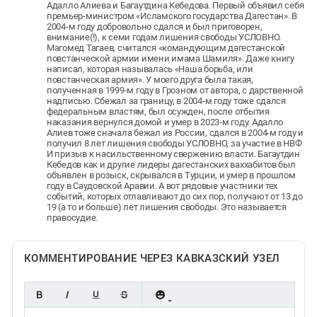
Адалло Алиева и Багаутдина Кебедова. Первый объявил себя
премьер-министром «Исламского государства Дагестан». В
2004-м году добровольно сдался и был приговорен,
внимание(!), к семи годам лишения свободы УСЛОВНО.
Магомед Тагаев, считался «командующим дагестанской
повстанческой армии имени имама Шамиля». Даже книгу
написал, которая называлась «Наша борьба, или
повстанческая армия». У моего друга была такая,
полученная в 1999-м году в Грозном от автора, с дарственной
надписью. Сбежал за границу, в 2004-м году тоже сдался
федеральным властям, был осужден, после отбытия
наказания вернулся домой и умер в 2023-м году. Адалло
Алиев тоже сначала бежал из России, сдался в 2004-м году и
получил 8 лет лишения свободы УСЛОВНО, за участие в НВФ
И призыв к насильственному свержению власти. Багаутдин
Кебедов как и другие лидеры дагестанских ваххабитов был
объявлен в розыск, скрывался в Турции, и умер в прошлом
году в Саудовской Аравии. А вот рядовые участники тех
событий, которых отлавливают до сих пор, получают от 13 до
19 (а то и больше) лет лишения свободы. Это называется
правосудие.
КОММЕНТИРОВАНИЕ ЧЕРЕЗ КАВКАЗСКИЙ УЗЕЛ