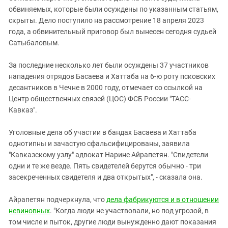
обвиняемых, которые были осуждены по указанным статьям,
скрыты. Дело поступило на рассмотрение 18 апреля 2023
года, а обвинительный приговор был вынесен сегодня судьей
Сатыбаловым.
За последние несколько лет были осуждены 37 участников
нападения отрядов Басаева и Хаттаба на 6-ю роту псковских
десантников в Чечне в 2000 году, отмечает со ссылкой на
Центр общественных связей (ЦОС) ФСБ России "ТАСС-
Кавказ".
Уголовные дела об участии в бандах Басаева и Хаттаба
однотипны и зачастую сфальсифицированы, заявила
"Кавказскому узлу" адвокат Нарине Айрапетян. "Свидетели
одни и те же везде. Пять свидетелей берутся обычно - три
засекреченных свидетеля и два открытых", - сказала она.
Айрапетян подчеркнула, что
дела фабрикуются и в отношении
невиновных
. "Когда люди не участвовали, но под угрозой, в
том числе и пыток, другие люди вынужденно дают показания