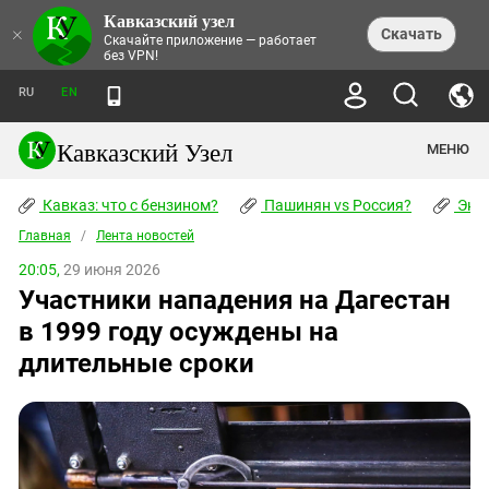
Кавказский узел
НОВОСТИ
×
Скачать
Скачайте приложение — работает
без VPN!
ЛЕНТА НОВОСТЕЙ
ТЕМЫ
ХРОНИКИ
RU
EN
ПРАВА ЧЕЛОВЕКА
ДАЙДЖЕСТ СМИ
ТРЕНДЫ
ПРЕСТУПНОСТЬ
АНОНСЫ СОБЫТИЙ
Кавказский Узел
МЕНЮ
КАВКАЗ: ЧТО С БЕНЗИНОМ?
КУЛЬТУРА
АНАЛИТИКА
ПАШИНЯН VS РОССИЯ?
КОНФЛИКТЫ
СТАТЬИ
Кавказ: что с бензином?
ЧЕРКЕССКИЙ ВОПРОС
Пашинян vs Россия?
Экок
ПОЛИТИКА
ЭНЦИКЛОПЕДИЯ
ДОКЛАДЫ
МИФЫ И ПРАВДА О ПОБЕДЕ
ОБЩЕСТВО
Главная
Абхазия
/
Лента новостей
СПРАВОЧНИК
ПУБЛИЦИСТИКА
СТАЛИНСКИЕ ДЕПОРТАЦИИ
ПРИРОДА И ЭКОЛОГИЯ
ФОРУМ
20:05,
29 июня 2026
Аджария
ПЕРСОНАЛИИ
ИНТЕРВЬЮ
ЭКОКАТАСТРОФА НА КУБАНИ
ПРОИСШЕСТВИЯ
Участники нападения на Дагестан
КНИЖНАЯ ПОЛКА
Адыгея
СЕВЕРНЫЙ КАВКАЗ - СТАТИСТИКА
НАВОДНЕНИЕ НА СЕВЕРНОМ КАВКАЗЕ
БЛОГИ
ЭКОНОМИКА
ЖЕРТВ
в 1999 году осуждены на
НОРМАТИВНЫЕ АКТЫ
КРУШЕНИЕ СВЯЗЕЙ БАКУ И МОСКВЫ
Азербайджан
ТУРИЗМ
ДОКУМЕНТЫ ОРГАНИЗАЦИЙ
длительные сроки
ВИДЕО
ИРАН: ВОЙНА РЯДОМ
Армения
ПОЛИТКОВСКАЯ И ЭСТЕМИРОВА
Астраханская область
ФОТОАЛЬБОМЫ
БОРЬБА КАДЫРОВА С
ЯНГУЛБАЕВЫМИ
Волгоградская область
ГРУЗИЯ: ПРОТЕСТЫ ПОСЛЕ ВЫБОРОВ
ПОГОДА
Грузия
КОГО КАВКАЗ ИЗВИНЯТЬСЯ