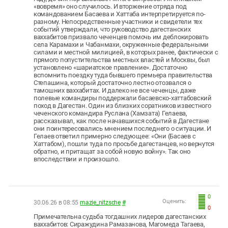
«вовремя» оно случилось. И вторжение отряда под
командованием Басаева и Хаттаба интерпретируется по-
разному. Непосредственные участники и свидетели тех
событий утверждали, что руководство дагестанских
ваххабитов призвало чеченцев помочь им деблокировать
села Карамахи и Чабанмахи, окруженные федеральными
силами и местной милицией, в которых ранее, фактически с
прямого попустительства местных властей и Москвы, был
установлено «шариатское правление». Достаточно
вспомнить поездку туда бывшего премьера правительства
Степашина, который достаточно лестно отозвался о
тамошних ваххабитах. И далеко не все чеченцы, даже
полевые командиры поддержали басаевско-хаттабовский
поход в Дагестан. Один из близких соратников известного
чеченского командира Руслана (Хамзата) Гелаева,
рассказывал, как после начавшихся событий в Дагестане
они поинтересовались мнением последнего о ситуации. И
Гелаев ответил примерно следующее: «Они (Басаев с
Хаттабом), пошли туда по просьбе дагестанцев, но вернутся
обратно, и притащат за собой новую войну». Так оно
впоследствии и произошло.
0
Оценить:
30.06.26 в 08:55
mazie_nitzsche
#
0
Примечательна судьба тогдашних лидеров дагестанских
ваххабитов: Сиражудина Рамазанова, Магомеда Тагаева,