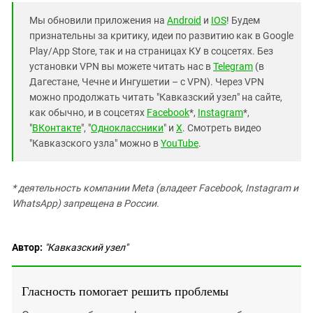
Мы обновили приложения на
Android
и
IOS
! Будем
признательны за критику, идеи по развитию как в Google
Play/App Store, так и на страницах КУ в соцсетях. Без
установки VPN вы можете читать нас в
Telegram
(в
Дагестане, Чечне и Ингушетии – с VPN). Через VPN
можно продолжать читать "Кавказский узел" на сайте,
как обычно, и в соцсетях
Facebook
*,
Instagram
*,
"
ВКонтакте
", "
Одноклассники
" и
X
. Смотреть видео
"Кавказского узла" можно в
YouTube
.
* деятельность компании Meta (владеет Facebook, Instagram и
WhatsApp) запрещена в России.
Автор:
"Кавказский узел"
Гласность помогает решить проблемы