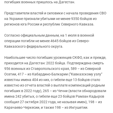
Южный Кавказ
погибших военных пришлось на Дагестан.
ЮФО
Представители властей и силовики с начала проведения СВО
на Украине признали убитыми не менее 9350 бойцов из
регионов юга России и республик Северного Кавказа.
Согласно официальным данным, на 1 июля в военной
операции погибли не менее 4645 бойцов из Северо-
Кавказского федерального округа.
Наибольшее число погибших уроженцев СКФО, как и прежде,
приходится на Дагестан: 2022 бойца. Подтверждена смерть
956 военных из Ставропольского края, 589 – из Северной
Осетии, 417 – из Кабардино-Балкарии ("Кавказскому узлу"
известны имена 404 из них, о гибели еще 13 бойцов стало
известно из отчета властей о выплате компенсаций родным
погибших в 2022 году), 265 – из Чечни (власти обнародовали
имена 242 убитых, о гибели еще 23 бойцов Рамзан Кадыров
сообщил 27 октября 2022 года, не называя имен), 198 – из
Карачаево-Черкесии, и также 198 – из Ингушетии.