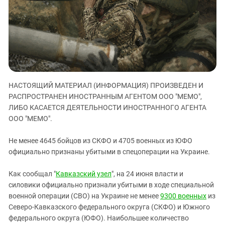
ЗАСТАВЛЯЕТ
Дагестан
КАВКАЗ ЗА ПАЛЕСТИНУ
Ингушетия
ИНАКОМЫСЛИЕ В ЧЕЧНЕ
Кабардино-Балкария
ПРЕСЛЕДОВАНИЕ АКТИВИСТОВ
МОБИЛИЗАЦИЯ И ПРОТЕСТЫ
Калмыкия
Карачаево-Черкесия
НАСТОЯЩИЙ МАТЕРИАЛ (ИНФОРМАЦИЯ) ПРОИЗВЕДЕН И
Краснодарский край
РАСПРОСТРАНЕН ИНОСТРАННЫМ АГЕНТОМ ООО "МЕМО",
Нагорный Карабах
ЛИБО КАСАЕТСЯ ДЕЯТЕЛЬНОСТИ ИНОСТРАННОГО АГЕНТА
Российская Федерация
ООО "МЕМО".
Ростовская область
Не менее 4645 бойцов из СКФО и 4705 военных из ЮФО
Северная Осетия - Алания
официально признаны убитыми в спецоперации на Украине.
СКФО
Как сообщал "
Кавказский узел
", на 24 июня власти и
Ставропольский край
силовики официально признали убитыми в ходе специальной
Чечня
военной операции (СВО) на Украине не менее
9300 военных
из
Северо-Кавказского федерального округа (СКФО) и Южного
Южная Осетия
федерального округа (ЮФО). Наибольшее количество