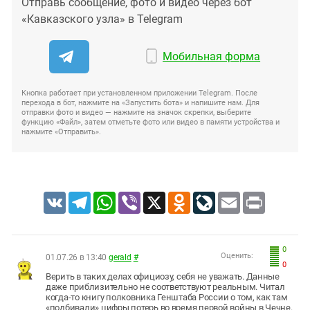
Отправь сообщение, фото и видео через бот
«Кавказского узла» в Telegram
Мобильная форма
Кнопка работает при установленном приложении Telegram. После
перехода в бот, нажмите на «Запустить бота» и напишите нам. Для
отправки фото и видео — нажмите на значок скрепки, выберите
функцию «Файл», затем отметьте фото или видео в памяти устройства и
нажмите «Отправить».
VK
Telegram
WhatsApp
Viber
X
Odnoklassniki
LiveJournal
Email
Print
0
Оценить:
01.07.26 в 13:40
gerald
#
0
Верить в таких делах официозу, себя не уважать. Данные
даже приблизительно не соответствуют реальным. Читал
когда-то книгу полковника Генштаба России о том, как там
«подбивали» цифры потерь во время первой войны в Чечне.