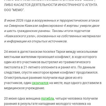
ЗАСТАВЛЯЕТ
Дагестан
ЛИБО КАСАЕТСЯ ДЕЯТЕЛЬНОСТИ ИНОСТРАННОГО АГЕНТА
КАВКАЗ ЗА ПАЛЕСТИНУ
ООО "МЕМО".
Ингушетия
ИНАКОМЫСЛИЕ В ЧЕЧНЕ
Кабардино-Балкария
ПРЕСЛЕДОВАНИЕ АКТИВИСТОВ
В июне 2026 года в вооруженных и террористических атаках
МОБИЛИЗАЦИЯ И ПРОТЕСТЫ
на Северном Кавказе зафиксировано 4 жертвы: умерли двое
Калмыкия
и шесть гражданских ранены. Таковы итоги подсчетов
Карачаево-Черкесия
«Кавказского узла», основанных на собственных материалах
Краснодарский край
и информации из открытых источников.
Нагорный Карабах
24 июня в дагестанском поселке Тарки между несколькими
Российская Федерация
местными жителями произошел конфликт, в ходе которого
один из его участников выстрелил из травматического
Ростовская область
пистолета в 21-летнего оппонента и ранил его. По данным
Северная Осетия - Алания
следствия, спустя некоторое время конфликт продолжился.
СКФО
Огнестрельные ранения получили еще двое из его
участников, один
скончался
на месте, еще одного доставили в
Ставропольский край
медицинское учреждение.
Чечня
20 июня одна женщина
погибла
, четыре человека получили
Южная Осетия
ранения в результате нападения молодого человека на