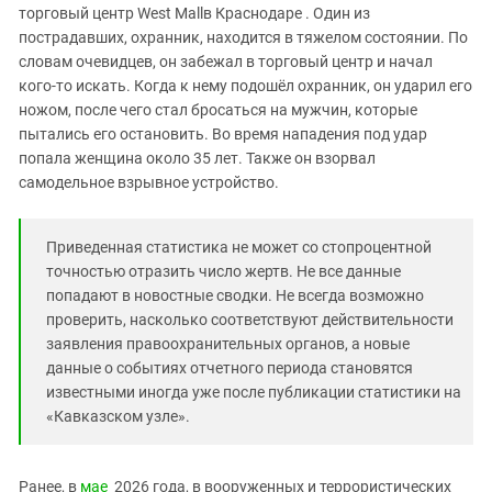
Южный Кавказ
торговый центр West Mallв Краснодаре . Один из
пострадавших, охранник, находится в тяжелом состоянии. По
ЮФО
словам очевидцев, он забежал в торговый центр и начал
кого-то искать. Когда к нему подошёл охранник, он ударил его
ножом, после чего стал бросаться на мужчин, которые
пытались его остановить. Во время нападения под удар
попала женщина около 35 лет. Также он взорвал
самодельное взрывное устройство.
Приведенная статистика не может со стопроцентной
точностью отразить число жертв. Не все данные
попадают в новостные сводки. Не всегда возможно
проверить, насколько соответствуют действительности
заявления правоохранительных органов, а новые
данные о событиях отчетного периода становятся
известными иногда уже после публикации статистики на
«Кавказском узле».
Ранее, в
мае
2026 года, в вооруженных и террористических