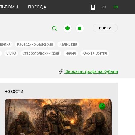
ЛЬБОМЫ
ПОГОДА
RU
EN
ВОЙТИ
ушетия
Кабардино-Балкария
Калмыкия
СКФО
Ставропольский край
Чечня
Южная Осетия
Экокатастрофа на Кубани
НОВОСТИ