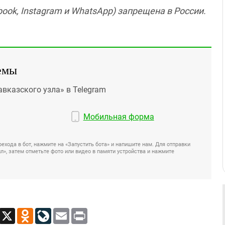
ook, Instagram и WhatsApp) запрещена в России.
емы
авказского узла» в Telegram
Мобильная форма
ехода в бот, нажмите на «Запустить бота» и напишите нам. Для отправки
», затем отметьте фото или видео в памяти устройства и нажмите
App
Viber
X
Odnoklassniki
LiveJournal
Email
Print