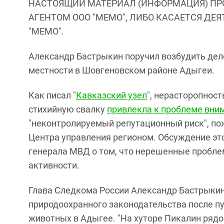
НАСТОЯЩИЙ МАТЕРИАЛ (ИНФОРМАЦИЯ) ПР
АГЕНТОМ ООО "МЕМО", ЛИБО КАСАЕТСЯ ДЕ
"МЕМО".
Александр Бастрыкин поручил возбудить дел
местности в Шовгеновском районе Адыгеи.
Как писал "
Кавказский узел
", нерасторопнос
стихийную свалку
привлекла к проблеме вни
"неконтролируемый репутационный риск", по
Центра управления регионом. Обсуждение эт
генерала МВД о том, что нерешенные пробл
активности.
Глава Следкома России Александр Бастрыкин
природоохранного законодательства после п
животных в Адыгее. "На хуторе Пикалин ряд