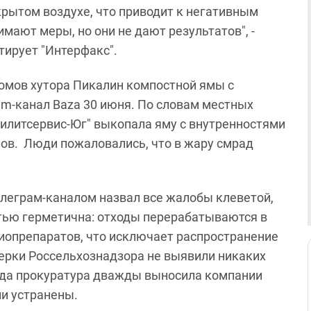
крытом воздухе, что приводит к негативным
ают меры, но они не дают результатов", -
тирует "Интерфакс".
омов хутора Пикалин компостной ямы с
am-канал Baza 30 июня. По словам местных
тилитсервис‑Юг" выкопала яму с внутренностями
мов. Люди пожаловались, что в жару смрад
телеграм-каналом назвал все жалобы клеветой,
стью герметична: отходы перерабатываются в
иопрепаратов, что исключает распространение
оверки Россельхознадзора не выявили никаких
года прокуратура дважды выносила компании
и устранены.