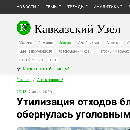
НОВОСТИ
ТЕМЫ
ТРЕНДЫ
АНАЛИТИКА
Кавказский Узел
Абхазия
Аджария
Адыгея
Азербайджан
Армения
А
Карачаево-Черкесия
Краснодарский край
Нагорный Карабах
Южный Кавказ
ЮФО
Кавказ: что с бензином?
Главная
/
Лента новостей
10:13,
2 июля 2026
Утилизация отходов бл
обернулась уголовны