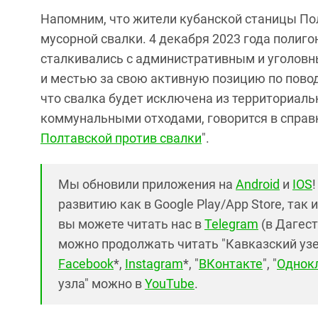
Напомним, что жители кубанской станицы По
мусорной свалки. 4 декабря 2023 года полиг
сталкивались с административным и уголовн
и местью за свою активную позицию по повод
что свалка будет исключена из территориал
коммунальными отходами, говорится в справк
Полтавской против свалки
".
Мы обновили приложения на
Android
и
IOS
развитию как в Google Play/App Store, так 
вы можете читать нас в
Telegram
(в Дагест
можно продолжать читать "Кавказский узел"
Facebook
*,
Instagram
*, "
ВКонтакте
", "
Однок
узла" можно в
YouTube
.