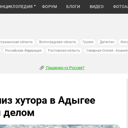
ЭНЦИКЛОПЕДИЯ
ФОРУМ
БЛОГИ
ВИДЕО
ФОТОА
страханская область
Волгоградская область
Грузия
Дагестан
Инг
Российская Федерация
Ростовская область
Северная Осетия - Алания
Пашинян vs Россия?
из хутора в Адыгее
м делом