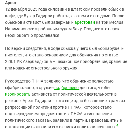
Арест
12 декабря 2025 года силовики в штатском провели обыск в
кафе, где Вугар Гадирли работал, а затем и в его доме. После
обысков активист был задержан и
арестован
на три месяца
Наримановским районным судом Баку. Позднее этот срок
неоднократно продлевался.
По версии следствия, в ходе обыска у него был «обнаружен»
пистолет, что стало основанием для обвинения по статье
228.1 УК Азербайджана – незаконное приобретение, хранение
или ношение огнестрельного оружия.
Руководство ПНФА заявило, что обвинение полностью
сфабриковано, а оружие
подброшено
для того, чтобы
изолировать
активиста от политической деятельности в
регионе. Арест Гадирли – «это еще одно беззаконие в рамках
репрессивной политики против ПНФА», которое стало
подтверждением предвзятости к ПНФА и «исполнения
политического заказа», заявили в партии. Правозащитные
4
организации включили его в списки политзаключенных
.