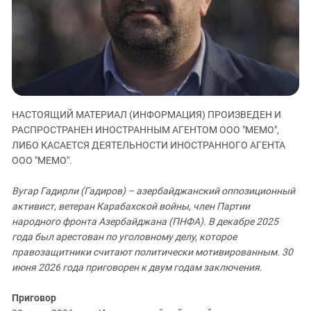
ЗАСТАВЛЯЕТ
Дагестан
КАВКАЗ ЗА ПАЛЕСТИНУ
Ингушетия
ИНАКОМЫСЛИЕ В ЧЕЧНЕ
Кабардино-Балкария
ПРЕСЛЕДОВАНИЕ АКТИВИСТОВ
МОБИЛИЗАЦИЯ И ПРОТЕСТЫ
Калмыкия
Карачаево-Черкесия
НАСТОЯЩИЙ МАТЕРИАЛ (ИНФОРМАЦИЯ) ПРОИЗВЕДЕН И
Краснодарский край
РАСПРОСТРАНЕН ИНОСТРАННЫМ АГЕНТОМ ООО "МЕМО",
Нагорный Карабах
ЛИБО КАСАЕТСЯ ДЕЯТЕЛЬНОСТИ ИНОСТРАННОГО АГЕНТА
ООО "МЕМО".
Российская Федерация
Ростовская область
Вугар Гадирли (Гадиров) – азербайджанский оппозиционный
Северная Осетия - Алания
активист, ветеран Карабахской войны, член Партии
народного фронта Азербайджана (ПНФА). В декабре 2025
СКФО
года был арестован по уголовному делу, которое
Ставропольский край
правозащитники считают политически мотивированным. 30
июня 2026 года приговорен к двум годам заключения.
Чечня
Южная Осетия
Приговор