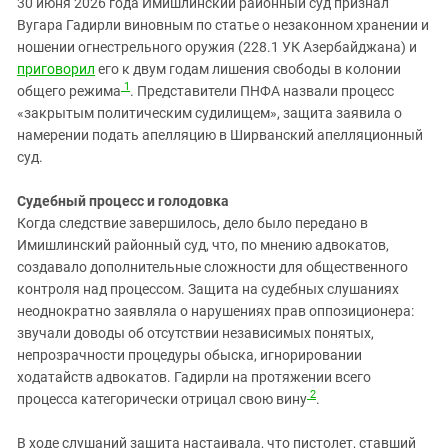
30 июня 2026 года Имишлинский районный суд признал
Южный Кавказ
Вугара Гадирли виновным по статье о незаконном хранении и
ЮФО
ношении огнестрельного оружия (228.1 УК Азербайджана) и
приговорил
его к двум годам лишения свободы в колонии
1
общего режима
. Представители ПНФА назвали процесс
«закрытым политическим судилищем», защита заявила о
намерении подать апелляцию в Ширванский апелляционный
суд.
Судебный процесс и голодовка
Когда следствие завершилось, дело было передано в
Имишлинский районный суд, что, по мнению адвокатов,
создавало дополнительные сложности для общественного
контроля над процессом. Защита на судебных слушаниях
неоднократно заявляла о нарушениях прав оппозиционера:
звучали доводы об отсутствии независимых понятых,
непрозрачности процедуры обыска, игнорировании
ходатайств адвокатов. Гадирли на протяжении всего
2
процесса категорически отрицал свою вину
.
В ходе слушаний защита настаивала, что пистолет, ставший