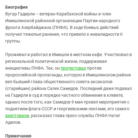
Биография
Вугар Гадирли – ветеран Карабахской войны и член
Имишлинской районной организации Партии народного
фронта Азербайджана (ПНФА). В ходе боевых действий
получил тяжелые ранения, что привело к инвалидности II
группы.
Проживал и работал в Имишли в местном кафе. Участвовал в
региональной политической жизни, поддерживая
инициативы ПНФА. Так, он
протестовал
против
пророссийской пропаганды, которую в Имишлинском районе
вел бывший глава общественного совета аксакалов
(старейшин) района Салех Самедов. Последний даже подавал
на Гадирли в суд в порядке частного обвинения в клевете,
однако после того, как Самедов 9 мая провел мероприятия с
поднятием флага СССР и георгиевскими лентами, его самого
арестовали
, рассказал глава пресс-службы ПНФА Натиг
Адилов.
Примечания