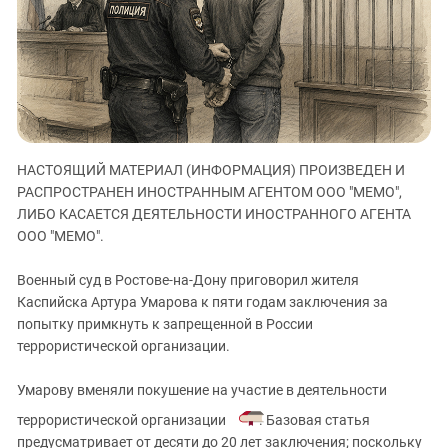
ЗАСТАВЛЯЕТ
Дагестан
КАВКАЗ ЗА ПАЛЕСТИНУ
Ингушетия
ИНАКОМЫСЛИЕ В ЧЕЧНЕ
Кабардино-Балкария
ПРЕСЛЕДОВАНИЕ АКТИВИСТОВ
МОБИЛИЗАЦИЯ И ПРОТЕСТЫ
Калмыкия
Карачаево-Черкесия
НАСТОЯЩИЙ МАТЕРИАЛ (ИНФОРМАЦИЯ) ПРОИЗВЕДЕН И
Краснодарский край
РАСПРОСТРАНЕН ИНОСТРАННЫМ АГЕНТОМ ООО "МЕМО",
Нагорный Карабах
ЛИБО КАСАЕТСЯ ДЕЯТЕЛЬНОСТИ ИНОСТРАННОГО АГЕНТА
Российская Федерация
ООО "МЕМО".
Ростовская область
Военный суд в Ростове-на-Дону приговорил жителя
Северная Осетия - Алания
Каспийска Артура Умарова к пяти годам заключения за
попытку примкнуть к запрещенной в России
СКФО
террористической организации.
Ставропольский край
Чечня
Умарову вменяли покушение на участие в деятельности
террористической организации
. Базовая статья
Южная Осетия
предусматривает от десяти до 20 лет заключения; поскольку