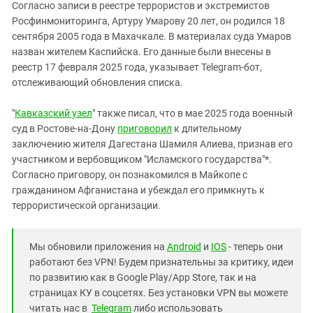
Согласно записи в реестре террористов и экстремистов
Росфинмониторинга, Артуру Умарову 20 лет, он родился 18
сентября 2005 года в Махачкале. В материалах суда Умаров
назван жителем Каспийска. Его данные были внесены в
реестр 17 февраля 2025 года, указывает Telegram-бот,
отслеживающий обновления списка.
"
Кавказский узел
" также писал, что в мае 2025 года военный
суд в Ростове-на-Дону
приговорил
к длительному
заключению жителя Дагестана Шамиля Алиева, признав его
участником и вербовщиком "Исламского государства"*.
Согласно приговору, он познакомился в Майкопе с
гражданином Афганистана и убеждал его примкнуть к
террористической организации.
Мы обновили приложения на
Android
и
IOS
- теперь они
работают без VPN! Будем признательны за критику, идеи
по развитию как в Google Play/App Store, так и на
страницах КУ в соцсетях. Без установки VPN вы можете
читать нас в
Telegram
либо использовать