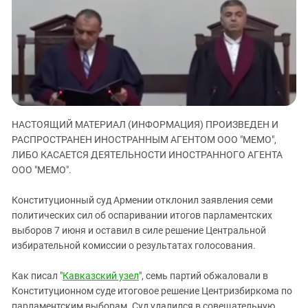
ЗАСТАВЛЯЕТ
Дагестан
КАВКАЗ ЗА ПАЛЕСТИНУ
Ингушетия
ИНАКОМЫСЛИЕ В ЧЕЧНЕ
Кабардино-Балкария
ПРЕСЛЕДОВАНИЕ АКТИВИСТОВ
МОБИЛИЗАЦИЯ И ПРОТЕСТЫ
Калмыкия
Карачаево-Черкесия
Краснодарский край
НАСТОЯЩИЙ МАТЕРИАЛ (ИНФОРМАЦИЯ) ПРОИЗВЕДЕН И
РАСПРОСТРАНЕН ИНОСТРАННЫМ АГЕНТОМ ООО "МЕМО",
Нагорный Карабах
ЛИБО КАСАЕТСЯ ДЕЯТЕЛЬНОСТИ ИНОСТРАННОГО АГЕНТА
Российская Федерация
ООО "МЕМО".
Ростовская область
Конституционный суд Армении отклонил заявления семи
Северная Осетия - Алания
политических сил об оспаривании итогов парламентских
СКФО
выборов 7 июня и оставил в силе решение Центральной
избирательной комиссии о результатах голосования.
Ставропольский край
Чечня
Как писал "
Кавказский узел
", семь партий обжаловали в
Южная Осетия
Конституционном суде итоговое решение Центризбиркома по
парламентским выборам. Суд удалился в совещательную