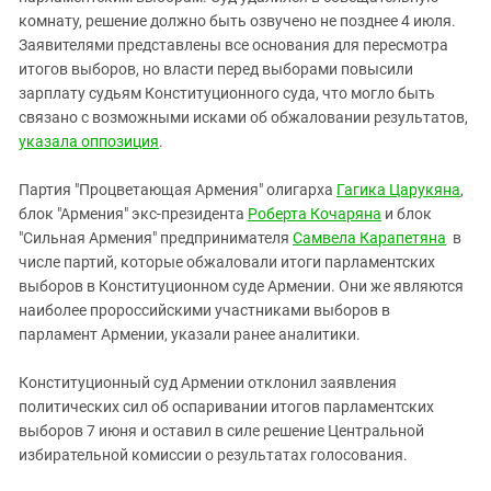
Южный Кавказ
комнату, решение должно быть озвучено не позднее 4 июля.
ЮФО
Заявителями представлены все основания для пересмотра
итогов выборов, но власти перед выборами повысили
зарплату судьям Конституционного суда, что могло быть
связано с возможными исками об обжаловании результатов,
указала оппозиция
.
Партия "Процветающая Армения" олигарха
Гагика Царукяна
,
блок "Армения" экс-президента
Роберта Кочаряна
и блок
"Сильная Армения" предпринимателя
Самвела Карапетяна
в
числе партий, которые обжаловали итоги парламентских
выборов в Конституционном суде Армении. Они же являются
наиболее пророссийскими участниками выборов в
парламент Армении, указали ранее аналитики.
Конституционный суд Армении отклонил заявления
политических сил об оспаривании итогов парламентских
выборов 7 июня и оставил в силе решение Центральной
избирательной комиссии о результатах голосования.