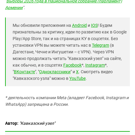
"
Выборы 2026 года в Национальное собрание (парламент)
Армении
".
Мы обновили приложения на
Android
и
IOS
! Будем
признательны за критику, идеи по развитию как в Google
Play/App Store, так и на страницах КУ в соцсетях. Без
установки VPN вы можете читать нас в
Telegram
(в
Дагестане, Чечне и Ингушетии – с VPN). Через VPN
можно продолжать читать "Кавказский узел" на сайте,
как обычно, и в соцсетях
Facebook
*,
Instagram
*,
"
ВКонтакте
", "
Одноклассники
" и
X
. Смотреть видео
"Кавказского узла" можно в
YouTube
.
* деятельность компании Meta (владеет Facebook, Instagram и
WhatsApp) запрещена в России.
Автор:
"Кавказский узел"