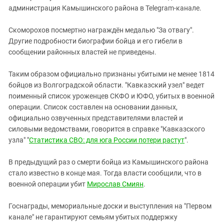
администрация Камышинского района в Telegram-канале.
Скоморохов посмертно награждён медалью "За отвагу".
Другие подробности биографии бойца и его гибели в
сообщении районных властей не приведены.
Таким образом официально признаны убитыми не менее 1814
бойцов из Волгоградской области. "Кавказский узел" ведет
поименный список уроженцев СКФО и ЮФО, убитых в военной
операции. Список составлен на основании данных,
официально озвученных представителями властей и
силовыми ведомствами, говорится в справке "Кавказского
узла" "
Статистика СВО: для юга России потери растут
".
В предыдущий раз о смерти бойца из Камышинского района
стало известно в конце мая. Тогда власти сообщили, что в
военной операции убит
Мирослав Смиян
.
Госнаграды, мемориальные доски и выступления на "Первом
канале" не гарантируют семьям убитых поддержку