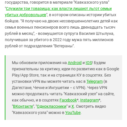
государства, говорится в материале "Кавказского узла"
"
Служили три товарища: как власти лишают льгот семьи
убитых добровольцев
", в котором описаны истории убитых
бойцов. "Я получаю на двоих несовершеннолетних детей как
семья военных пенсионеров всего лишь двенадцать тысяч
рублей в месяц", - возмущается супруга Василия Штылуна,
получившая за убитого в 2022 году мужа пять миллионов
рублей от подразделения "Ветераны".
Мы обновили приложения на
Android
и
IOS
! Будем
признательны за критику, идеи по развитию как в Google
Play/App Store, так и на страницах КУ в соцсетях. Без
установки VPN вы можете читать нас в
Telegram
(в
Дагестане, Чечне и Ингушетии – с VPN). Через VPN
можно продолжать читать "Кавказский узел" на сайте,
как обычно, и в соцсетях
Facebook
*,
Instagram
*,
"
ВКонтакте
", "
Одноклассники
" и
X
. Смотреть видео
"Кавказского узла" можно в
YouTube
.