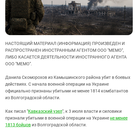
ЗАСТАВЛЯЕТ
Дагестан
КАВКАЗ ЗА ПАЛЕСТИНУ
Ингушетия
ИНАКОМЫСЛИЕ В ЧЕЧНЕ
Кабардино-Балкария
ПРЕСЛЕДОВАНИЕ АКТИВИСТОВ
МОБИЛИЗАЦИЯ И ПРОТЕСТЫ
Калмыкия
НАСТОЯЩИЙ МАТЕРИАЛ (ИНФОРМАЦИЯ) ПРОИЗВЕДЕН И
Карачаево-Черкесия
РАСПРОСТРАНЕН ИНОСТРАННЫМ АГЕНТОМ ООО "МЕМО",
Краснодарский край
ЛИБО КАСАЕТСЯ ДЕЯТЕЛЬНОСТИ ИНОСТРАННОГО АГЕНТА
Нагорный Карабах
ООО "МЕМО".
Российская Федерация
Данила Скоморохов из Камышинского района убит в боевых
Ростовская область
действиях. С начала военной операции на Украине
официально признаны убитыми не менее 1814 комбатантов
Северная Осетия - Алания
из Волгоградской области.
СКФО
Ставропольский край
Как писал "
Кавказский узел
", к 3 июля власти и силовики
признали убитыми в военной операции на Украине
не менее
Чечня
1813 бойцов
из Волгоградской области.
Южная Осетия