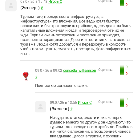
Оценить:
08.07.26 в 15:48
Игорь С
0
(Эксперт)
#
Туризм - это, прежде всего, инфраструктура, а
инфраструктура - это вложения. Все ведь хотят быстро
вложиться и быстро получить прибыль, здесь должны быть
капитальные вложения и отдачи первое время от них не
жди. Туризм очень осторожен и постепенно приходит,
постепенно наращивается. Дороги и гостиницы - это основа
туризма. Люди хотят добраться и передохнуть в комфорте,
чтобы потом гулять, смотреть, посещать, фотографироваться
и т.п.
0
Оценить:
09.07.26 в 09:02
concetta_williamson
0
#
Полностью согласен с вами...
0
Оценить:
09.07.26 в 13:56
Игорь С
0
(Эксперт)
#
Но судя по статье, власти и их эксперты
думаю немного по другому, они думают, что
туризм - это прежде всего прибыль. Прибыль
начнется с вложений, с поощрение бизнеса
вкладывающегося в туризм, с хороших