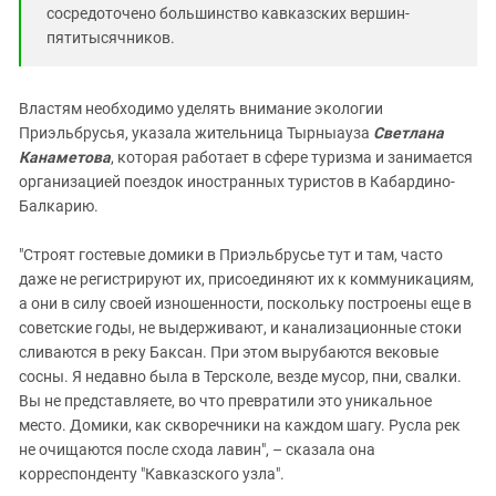
сосредоточено большинство кавказских вершин-
пятитысячников.
Властям необходимо уделять внимание экологии
Приэльбрусья, указала жительница Тырныауза
Светлана
Канаметова
, которая работает в сфере туризма и занимается
организацией поездок иностранных туристов в Кабардино-
Балкарию.
"Строят гостевые домики в Приэльбрусье тут и там, часто
даже не регистрируют их, присоединяют их к коммуникациям,
а они в силу своей изношенности, поскольку построены еще в
советские годы, не выдерживают, и канализационные стоки
сливаются в реку Баксан. При этом вырубаются вековые
сосны. Я недавно была в Терсколе, везде мусор, пни, свалки.
Вы не представляете, во что превратили это уникальное
место. Домики, как скворечники на каждом шагу. Русла рек
не очищаются после схода лавин", – сказала она
корреспонденту "Кавказского узла".