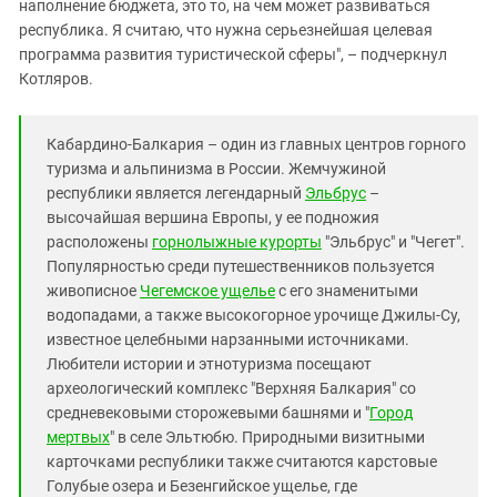
наполнение бюджета, это то, на чем может развиваться
республика. Я считаю, что нужна серьезнейшая целевая
программа развития туристической сферы", – подчеркнул
Котляров.
Кабардино-Балкария – один из главных центров горного
туризма и альпинизма в России. Жемчужиной
республики является легендарный
Эльбрус
–
высочайшая вершина Европы, у ее подножия
расположены
горнолыжные курорты
"Эльбрус" и "Чегет".
Популярностью среди путешественников пользуется
живописное
Чегемское ущелье
с его знаменитыми
водопадами, а также высокогорное урочище Джилы-Су,
известное целебными нарзанными источниками.
Любители истории и этнотуризма посещают
археологический комплекс "Верхняя Балкария" со
средневековыми сторожевыми башнями и "
Город
мертвых
" в селе Эльтюбю. Природными визитными
карточками республики также считаются карстовые
Голубые озера и Безенгийское ущелье, где