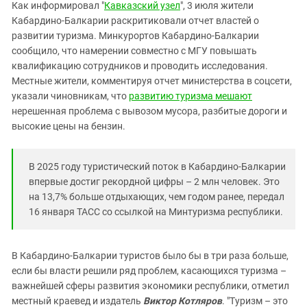
Южный Кавказ
Как информировал "
Кавказский узел
", 3 июля жители
Кабардино-Балкарии раскритиковали отчет властей о
ЮФО
развитии туризма. Минкурортов Кабардино-Балкарии
сообщило, что намерении совместно с МГУ повышать
квалификацию сотрудников и проводить исследования.
Местные жители, комментируя отчет министерства в соцсети,
указали чиновникам, что
развитию туризма мешают
нерешенная проблема с вывозом мусора, разбитые дороги и
высокие цены на бензин.
В 2025 году туристический поток в Кабардино-Балкарии
впервые достиг рекордной цифры – 2 млн человек. Это
на 13,7% больше отдыхающих, чем годом ранее, передал
16 января ТАСС со ссылкой на Минтуризма республики.
В Кабардино-Балкарии туристов было бы в три раза больше,
если бы власти решили ряд проблем, касающихся туризма –
важнейшей сферы развития экономики республики, отметил
местный краевед и издатель
Виктор Котляров
. "Туризм – это