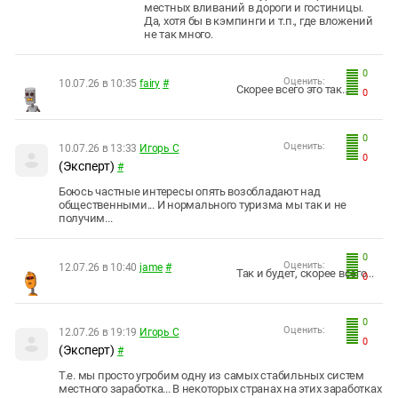
местных вливаний в дороги и гостиницы.
Да, хотя бы в кэмпинги и т.п., где вложений
не так много.
0
Оценить:
10.07.26 в 10:35
fairy
#
Скорее всего это так...
0
0
Оценить:
10.07.26 в 13:33
Игорь С
0
(Эксперт)
#
Боюсь частные интересы опять возобладают над
общественными... И нормального туризма мы так и не
получим...
0
Оценить:
12.07.26 в 10:40
jame
#
Так и будет, скорее всего...
0
0
Оценить:
12.07.26 в 19:19
Игорь С
0
(Эксперт)
#
Т.е. мы просто угробим одну из самых стабильных систем
местного заработка... В некоторых странах на этих заработках