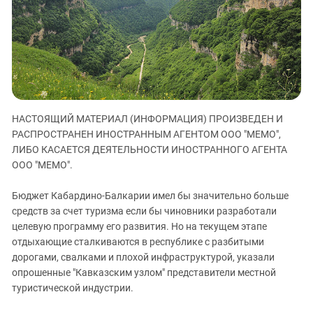
ЗАСТАВЛЯЕТ
Дагестан
КАВКАЗ ЗА ПАЛЕСТИНУ
Ингушетия
ИНАКОМЫСЛИЕ В ЧЕЧНЕ
Кабардино-Балкария
ПРЕСЛЕДОВАНИЕ АКТИВИСТОВ
МОБИЛИЗАЦИЯ И ПРОТЕСТЫ
Калмыкия
Карачаево-Черкесия
НАСТОЯЩИЙ МАТЕРИАЛ (ИНФОРМАЦИЯ) ПРОИЗВЕДЕН И
Краснодарский край
РАСПРОСТРАНЕН ИНОСТРАННЫМ АГЕНТОМ ООО "МЕМО",
Нагорный Карабах
ЛИБО КАСАЕТСЯ ДЕЯТЕЛЬНОСТИ ИНОСТРАННОГО АГЕНТА
Российская Федерация
ООО "МЕМО".
Ростовская область
Бюджет Кабардино-Балкарии имел бы значительно больше
Северная Осетия - Алания
средств за счет туризма если бы чиновники разработали
целевую программу его развития. Но на текущем этапе
СКФО
отдыхающие сталкиваются в республике с разбитыми
Ставропольский край
дорогами, свалками и плохой инфраструктурой, указали
Чечня
опрошенные "Кавказским узлом" представители местной
туристической индустрии.
Южная Осетия