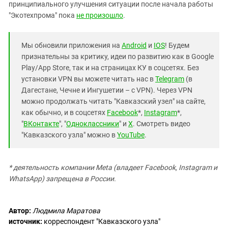
принципиального улучшения ситуации после начала работы
"Экотехпрома" пока
не произошло
.
Мы обновили приложения на
Android
и
IOS
! Будем
признательны за критику, идеи по развитию как в Google
Play/App Store, так и на страницах КУ в соцсетях. Без
установки VPN вы можете читать нас в
Telegram
(в
Дагестане, Чечне и Ингушетии – с VPN). Через VPN
можно продолжать читать "Кавказский узел" на сайте,
как обычно, и в соцсетях
Facebook
*,
Instagram
*,
"
ВКонтакте
", "
Одноклассники
" и
X
. Смотреть видео
"Кавказского узла" можно в
YouTube
.
* деятельность компании Meta (владеет Facebook, Instagram и
WhatsApp) запрещена в России.
Автор:
Людмила Маратова
источник:
корреспондент "Кавказского узла"