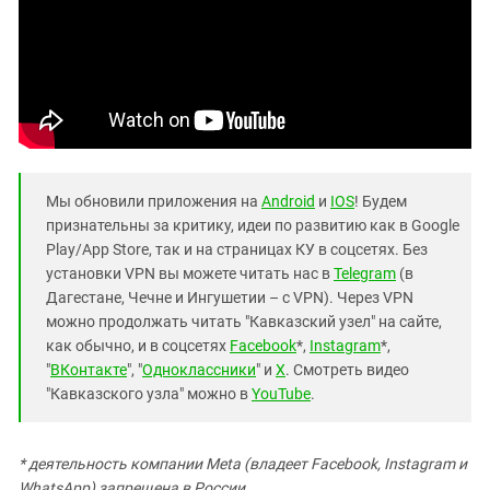
Мы обновили приложения на
Android
и
IOS
! Будем
признательны за критику, идеи по развитию как в Google
Play/App Store, так и на страницах КУ в соцсетях. Без
установки VPN вы можете читать нас в
Telegram
(в
Дагестане, Чечне и Ингушетии – с VPN). Через VPN
можно продолжать читать "Кавказский узел" на сайте,
как обычно, и в соцсетях
Facebook
*,
Instagram
*,
"
ВКонтакте
", "
Одноклассники
" и
X
. Смотреть видео
"Кавказского узла" можно в
YouTube
.
* деятельность компании Meta (владеет Facebook, Instagram и
WhatsApp) запрещена в России.