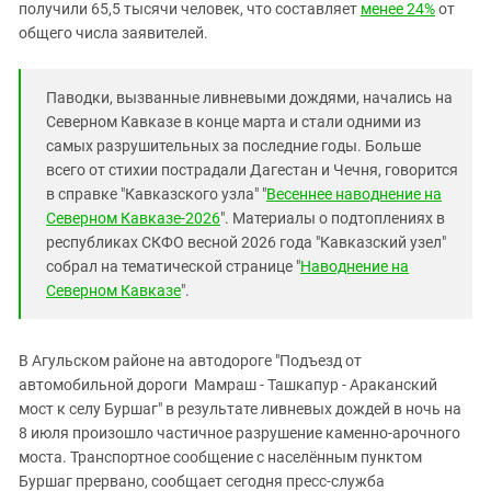
Южный Кавказ
получили 65,5 тысячи человек, что составляет
менее 24%
от
общего числа заявителей.
ЮФО
Паводки, вызванные ливневыми дождями, начались на
Северном Кавказе в конце марта и стали одними из
самых разрушительных за последние годы. Больше
всего от стихии пострадали Дагестан и Чечня, говорится
в справке "Кавказского узла" "
Весеннее наводнение на
Северном Кавказе-2026
". Материалы о подтоплениях в
республиках СКФО весной 2026 года "Кавказский узел"
собрал на тематической странице "
Наводнение на
Северном Кавказе
".
В Агульском районе на автодороге "Подъезд от
автомобильной дороги Мамраш - Ташкапур - Араканский
мост к селу Буршаг" в результате ливневых дождей в ночь на
8 июля произошло частичное разрушение каменно-арочного
моста. Транспортное сообщение с населённым пунктом
Буршаг прервано, сообщает сегодня
пресс-служба