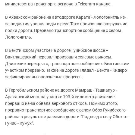
министерства транспорта региона в Telegram-канале.
В Ахвахском районе на автодороге Карата - Лологонитль из-
за поднятия уровня воды в реке Тахо произошло разрушение
полки дороги. Прервано транспортное сообщение с селом
Лологонитль.
В Бежтинском участке на дороге Гунибское шоссе –
Вантляшевский перевал произошли селевые выносы.
Движение перекрыто, транспортное сообщение с Бежтинским
участком прервано. Также на дороге Тлядал - Бежта - Кидеро
зафиксированы оползневые процессы.
В Гергебильском районе на дороге Мамраш - Ташкапур -
Араканский мост на участке 193-й километр движение
прервано из-за обвала верхового откоса. Помимо этого,
прервано транспортное сообщение с селом Обох Гунибского
района в результате размыва дороги "Подъезд к селу Обох от
Гуниб - Кумух".