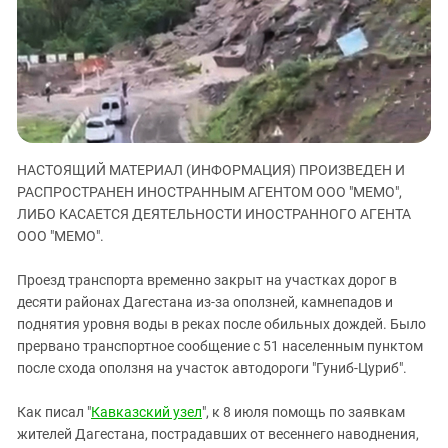
ЗАСТАВЛЯЕТ
Дагестан
КАВКАЗ ЗА ПАЛЕСТИНУ
Ингушетия
ИНАКОМЫСЛИЕ В ЧЕЧНЕ
Кабардино-Балкария
ПРЕСЛЕДОВАНИЕ АКТИВИСТОВ
МОБИЛИЗАЦИЯ И ПРОТЕСТЫ
Калмыкия
Карачаево-Черкесия
НАСТОЯЩИЙ МАТЕРИАЛ (ИНФОРМАЦИЯ) ПРОИЗВЕДЕН И
Краснодарский край
РАСПРОСТРАНЕН ИНОСТРАННЫМ АГЕНТОМ ООО "МЕМО",
Нагорный Карабах
ЛИБО КАСАЕТСЯ ДЕЯТЕЛЬНОСТИ ИНОСТРАННОГО АГЕНТА
Российская Федерация
ООО "МЕМО".
Ростовская область
Проезд транспорта временно закрыт на участках дорог в
Северная Осетия - Алания
десяти районах Дагестана из-за оползней, камнепадов и
поднятия уровня воды в реках после обильных дождей. Было
СКФО
прервано транспортное сообщение с 51 населенным пунктом
Ставропольский край
после схода оползня на участок автодороги "Гуниб-Цуриб".
Чечня
Как писал "
Кавказский узел
", к 8 июля помощь по заявкам
Южная Осетия
жителей Дагестана, пострадавших от весеннего наводнения,