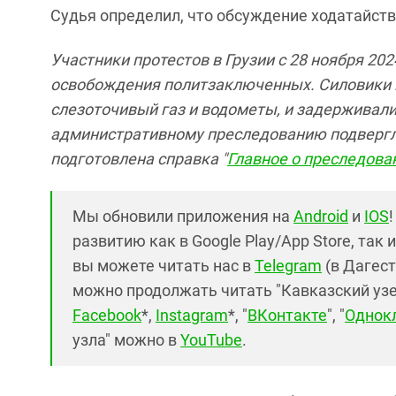
Судья определил, что обсуждение ходатайст
Участники протестов в Грузии с 28 ноября 20
освобождения политзаключенных. Силовики 
слезоточивый газ и водометы, и задерживали
административному преследованию подвергли
подготовлена справка "
Главное о преследован
Мы обновили приложения на
Android
и
IOS
развитию как в Google Play/App Store, так 
вы можете читать нас в
Telegram
(в Дагест
можно продолжать читать "Кавказский узел"
Facebook
*,
Instagram
*, "
ВКонтакте
", "
Однок
узла" можно в
YouTube
.