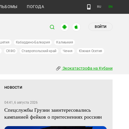
ЛЬБОМЫ
ПОГОДА
RU
EN
ВОЙТИ
шетия
Кабардино-Балкария
Калмыкия
СКФО
Ставропольский край
Чечня
Южная Осетия
Экокатастрофа на Кубани
НОВОСТИ
04:41, 6 августа 2026
Спецслужбы Грузии заинтересовались
кампанией фейков о притеснениях россиян