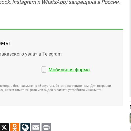
ook, Instagram и WhatsApp) запрещена в России.
емы
авказского узла» в Telegram
Мобильная форма
ехода в бот, нажмите на «Запустить бота» и напишите нам. Для отправки
», затем отметьте фото или видео в памяти устройства и нажмите
App
Viber
X
Odnoklassniki
LiveJournal
Email
Print