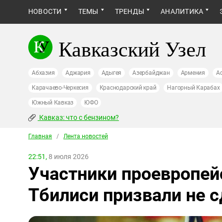
НОВОСТИ
ТЕМЫ
ТРЕНДЫ
АНАЛИТИКА
Кавказский Узел
Абхазия
Аджария
Адыгея
Азербайджан
Армения
А
Карачаево-Черкесия
Краснодарский край
Нагорный Карабах
Южный Кавказ
ЮФО
Кавказ: что с бензином?
Главная
/
Лента новостей
22:51,
8 июля 2026
Участники проевропей
Тбилиси призвали не 