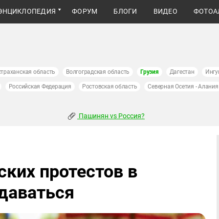
ЭНЦИКЛОПЕДИЯ
ФОРУМ
БЛОГИ
ВИДЕО
ФОТОА
страханская область
Волгоградская область
Грузия
Дагестан
Ингу
Российская Федерация
Ростовская область
Северная Осетия - Алания
Пашинян vs Россия?
ских протестов в
сдаваться