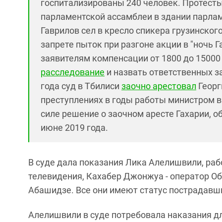
госпитализированы 240 человек. Протесты 
парламентской ассамблеи в здании парлам
Гаврилов сел в кресло спикера грузинског
запрете пыток при разгоне акции в "ночь 
заявителям компенсации от 1800 до 15000
расследование
и назвать ответственных за
года суд в Тбилиси
заочно арестовал
Георг
преступлениях в годы работы министром вн
силе решение о заочном аресте Гахарии, 
июне 2019 года.
В суде дала показания Лика Алелишвили, р
телевидения, Кахабер Джонжуа - оператор О
Абашидзе. Все они имеют статус пострадавших
Алелишвили в суде потребовала наказания дл