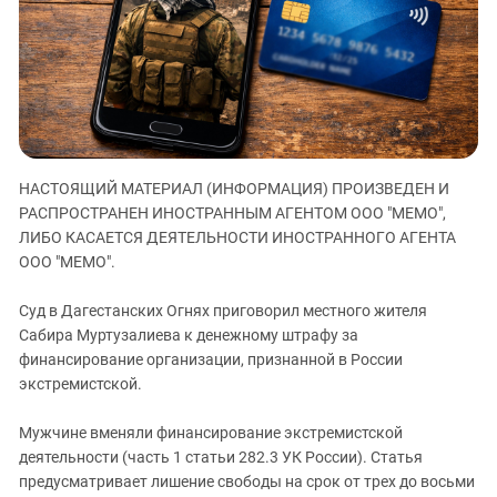
ЗАСТАВЛЯЕТ
Дагестан
КАВКАЗ ЗА ПАЛЕСТИНУ
Ингушетия
ИНАКОМЫСЛИЕ В ЧЕЧНЕ
Кабардино-Балкария
ПРЕСЛЕДОВАНИЕ АКТИВИСТОВ
МОБИЛИЗАЦИЯ И ПРОТЕСТЫ
Калмыкия
Карачаево-Черкесия
НАСТОЯЩИЙ МАТЕРИАЛ (ИНФОРМАЦИЯ) ПРОИЗВЕДЕН И
Краснодарский край
РАСПРОСТРАНЕН ИНОСТРАННЫМ АГЕНТОМ ООО "МЕМО",
Нагорный Карабах
ЛИБО КАСАЕТСЯ ДЕЯТЕЛЬНОСТИ ИНОСТРАННОГО АГЕНТА
Российская Федерация
ООО "МЕМО".
Ростовская область
Суд в Дагестанских Огнях приговорил местного жителя
Северная Осетия - Алания
Сабира Муртузалиева к денежному штрафу за
финансирование организации, признанной в России
СКФО
экстремистской.
Ставропольский край
Чечня
Мужчине вменяли финансирование экстремистской
деятельности (часть 1 статьи 282.3 УК России). Статья
Южная Осетия
предусматривает лишение свободы на срок от трех до восьми