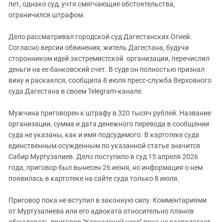
Южный Кавказ
лет, однако суд, учтя смягчающие обстоятельства,
ограничился штрафом.
ЮФО
Дело рассматривал городской суд Дагестанских Огней.
Согласно версии обвинения, житель Дагестана, будучи
сторонником идей экстремистской организации, перечислил
деньги на ее банковский счет. В суде он полностью признал
вину и раскаялся, сообщила 8 июля пресс-служба Верховного
суда Дагестана в своем Telegram-канале.
Мужчина приговорен к штрафу в 320 тысяч рублей. Название
организации, сумма и дата денежного перевода в сообщении
суда не указаны, как и имя подсудимого. В картотеке суда
единственным осужденным по указанной статье значится
Сабир Муртузалиев. Дело поступило в суд 15 апреля 2026
года, приговор был вынесен 26 июня, но информация о нем
появилась в картотеке на сайте суда только 8 июля.
Приговор пока не вступил в законную силу. Комментариями
от Муртузалиева или его адвоката относительно планов
обжаловать приговор "Кавказский узел" пока не располагает.