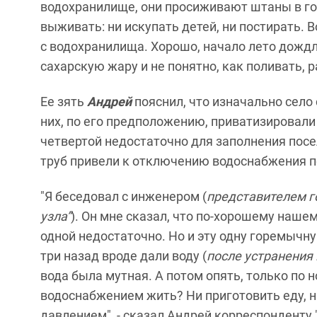
водохранилище, они просиживают штаны в гор
выживать: ни искупать детей, ни постирать. 
с водохранилища. Хорошо, начало лето дождл
сахарскую жару и не понятно, как поливать, р
Ее зять
Андрей
пояснил, что изначально село
них, по его предположению, приватизировали
четвертой недостаточно для заполнения посе
труб привели к отключению водоснабжения п
"Я беседовал с инженером (
представителем г
узла”
). Он мне сказал, что по-хорошему наш
одной недостаточно. Но и эту одну горемычну
три назад вроде дали воду (
после устранения 
вода была мутная. А потом опять, только по н
водоснабжением жить? Ни приготовить еду, н
давлением", - сказал Андрей корреспонденту 