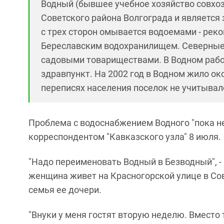
Водный (бывшее учебное хозяйство совхоза 
Советского района Волгограда и является
с трех сторон омывается водоемами - рек
Береславским водохранилищем. Северные
садовыми товариществами. В Водном работ
здравпункт. На 2002 год в Водном жило ок
переписях населения поселок не учитывал
Проблема с водоснабжением Водного "пока н
корреспондентом "Кавказского узла" 8 июля.
"Надо переименовать Водный в Безводный", 
женщина живет на Красногорской улице в Сов
семья ее дочери.
"Внуки у меня гостят вторую неделю. Вместо 