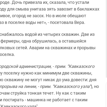
оде. Дочь привезла их, сказала, что устали
Воду для смыва унитаза зять завозит в баклажках
ивое, огород не засох. Но в июле обещают
аз в поселке воды нет», - посетовала Вера.
 снабжалось водой из четырех скважин. Две из
 фермеры, одна обрушилась, а оставшейся
лковых сетей. Аварии на скважинах и прорывы
оселка.
ородской администрации, - прим. “Кавказского
ему поселку нужно как минимум две скважины,
ю скважину не могут никак до ума довести: дня
прорыва на линии, - прим. “Кавказского узла”
), но
очам струйка тонкая течет. Ну как с таким
и постирать - машинка не работает с таким
"Кавказского узла".