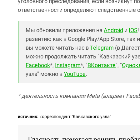
уголовного преследования, если возникнут п
ответственности определяют следственные ор
Мы обновили приложения на
Android
и
IOS
развитию как в Google Play/App Store, так 
вы можете читать нас в
Telegram
(в Дагест
можно продолжать читать "Кавказский узел"
Facebook
*,
Instagram
*, "
ВКонтакте
", "
Однок
узла" можно в
YouTube
.
* деятельность компании Meta (владеет Faceb
источник:
корреспондент "Кавказского узла"
Гласность помогает решить пробл