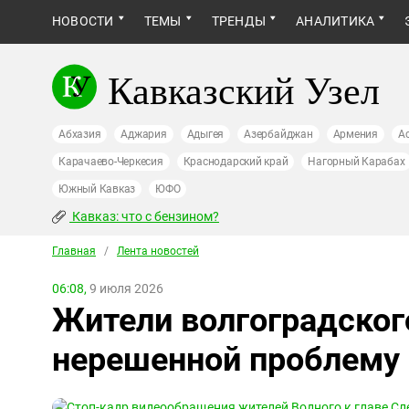
НОВОСТИ
ТЕМЫ
ТРЕНДЫ
АНАЛИТИКА
Кавказский Узел
Абхазия
Аджария
Адыгея
Азербайджан
Армения
А
Карачаево-Черкесия
Краснодарский край
Нагорный Карабах
Южный Кавказ
ЮФО
Кавказ: что с бензином?
Главная
/
Лента новостей
06:08,
9 июля 2026
Жители волгоградског
нерешенной проблему