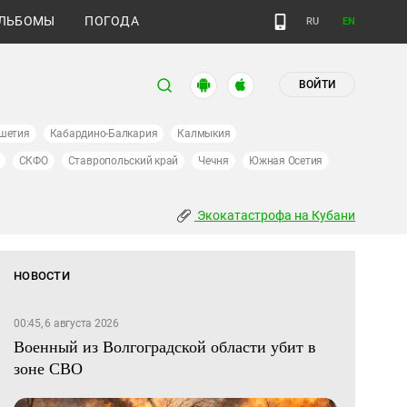
ЛЬБОМЫ
ПОГОДА
RU
EN
ВОЙТИ
шетия
Кабардино-Балкария
Калмыкия
СКФО
Ставропольский край
Чечня
Южная Осетия
Экокатастрофа на Кубани
НОВОСТИ
00:45, 6 августа 2026
Военный из Волгоградской области убит в
зоне СВО