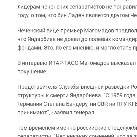
лидерам чеченских сепаратистов не понравил
году, о том, что бин Ладен является другом Че
Чеченский вице-премьер Магомадов предполо
что Яндарбиев не довел до полевых команди
фондами. Это, по его мнению, и могло стать п
В интервью ИТАР-ТАСС Магомадов высказал п
покушение.
Представитель Службы внешней разведки Рос
структуры к смерти Яндарбиева. "С 1959 год
Германии Степана Бандеру, ни СВР, ни ПГУ КГ
принимают", - заявил генерал.
Тем временем именно российские спецслужб
сепаратисты. "Нет никаких сомнений, что за 