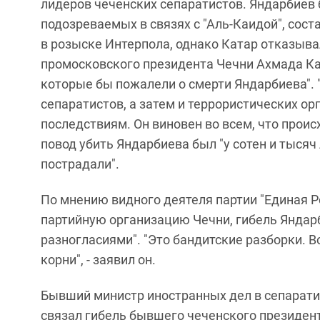
лидеров чеченских сепаратистов. Яндарбиев 
подозреваемых в связях с "Аль-Каидой", сост
в розыске Интерпола, однако Катар отказыва
промосковского президента Чечни Ахмада Кад
которые бы пожалели о смерти Яндарбиева".
сепаратистов, а затем и террористических о
последствиям. Он виновен во всем, что проис
повод убить Яндарбиева был "у сотен и тысяч
пострадали".
По мнению видного деятеля партии "Единая 
партийную организацию Чечни, гибель Яндар
разногласиями". "Это бандитские разборки.
корни", - заявил он.
Бывший министр иностранных дел в сепарат
связал гибель бывшего чеченского президент