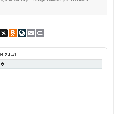
», затем отметьте фото или видео в памяти устройства и нажмите
App
Viber
X
Odnoklassniki
LiveJournal
Email
Print
Й УЗЕЛ