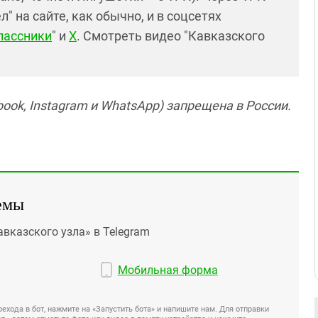
 на сайте, как обычно, и в соцсетях
лассники
" и
X
. Смотреть видео "Кавказского
ook, Instagram и WhatsApp) запрещена в России.
емы
авказского узла» в Telegram
Мобильная форма
ехода в бот, нажмите на «Запустить бота» и напишите нам. Для отправки