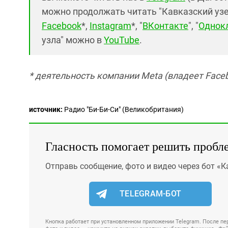
можно продолжать читать "Кавказский узел"
Facebook
*,
Instagram
*, "
ВКонтакте
", "
Однок
узла" можно в
YouTube
.
* деятельность компании Meta (владеет Faceb
источник:
Радио "Би-Би-Си" (Великобритания)
Гласность помогает решить пробл
Отправь сообщение, фото и видео через бот «К
TELEGRAM-БОТ
Кнопка работает при установленном приложении Telegram. После пер