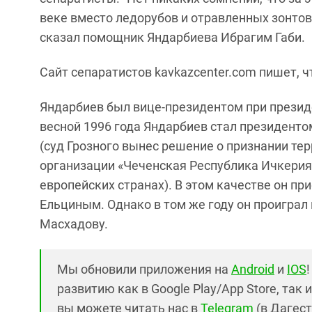
веке вместо ледорубов и отравленных зонто
сказал помощник Яндарбиева Ибрагим Габи.
Сайт сепаратистов kavkazcenter.com пишет, ч
Яндарбиев был вице-президентом при презид
весной 1996 года Яндарбиев стал президент
(суд Грозного вынес решение о признании тер
организации «Чеченская Республика Ичкерия»
европейских странах). В этом качестве он пр
Ельциным. Однако в том же году он проиграл
Масхадову.
Мы обновили приложения на
Android
и
IOS
развитию как в Google Play/App Store, так 
вы можете читать нас в
Telegram
(в Дагест