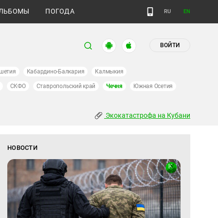
ЛЬБОМЫ
ПОГОДА
RU
EN
ВОЙТИ
шетия
Кабардино-Балкария
Калмыкия
СКФО
Ставропольский край
Чечня
Южная Осетия
Экокатастрофа на Кубани
НОВОСТИ