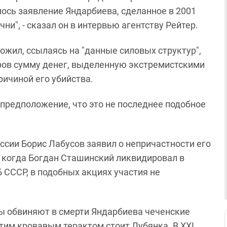
ось заявление Яндарбиева, сделанное в 2001
чни", - сказал он в интервью агентству Рейтер.
жил, ссылаясь на "данные силовых структур",
ров сумму денег, выделенную экстремистскими
ричиной его убийства.
редположение, что это не последнее подобное
сии Борис Лабусов заявил о непричастности его
а, когда Богдан Сташинский ликвидировал в
Б СССР, в подобных акциях участия не
ы обвиняют в смерти Яндарбиева чеченские
этим кровавым терактом стоит Лубянка. В XXI