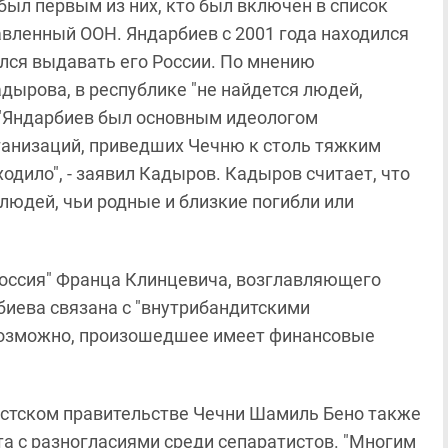
был первым из них, кто был включен в список
авленный ООН. Яндарбиев с 2001 года находился
лся выдавать его России. По мнению
ырова, в республике "не найдется людей,
 "Яндарбиев был основным идеологом
рганизаций, приведших Чечню к столь тяжким
ходило", - заявил Кадыров. Кадыров считает, что
 людей, чьи родные и близкие погибли или
Россия" Франца Клинцевича, возглавляющего
биева связана с "внутрибандитскими
 Возможно, произошедшее имеет финансовые
истском правительстве Чечни Шамиль Бено также
а с разногласиями среди сепаратистов. "Многим