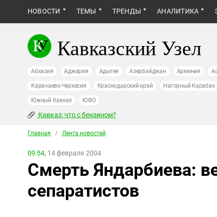
НОВОСТИ
ТЕМЫ
ТРЕНДЫ
АНАЛИТИКА
Кавказский Узел
Абхазия
Аджария
Адыгея
Азербайджан
Армения
А
Карачаево-Черкесия
Краснодарский край
Нагорный Карабах
Южный Кавказ
ЮФО
Кавказ: что с бензином?
Главная
/
Лента новостей
09:54,
14 февраля 2004
Смерть Яндарбиева: в
сепаратистов