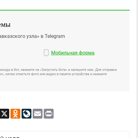
емы
авказского узла» в Telegram
Мобильная форма
ехода в бот, нажмите на «Запустить бота» и напишите нам. Для отправки
», затем отметьте фото или видео в памяти устройства и нажмите
App
Viber
X
Odnoklassniki
LiveJournal
Email
Print