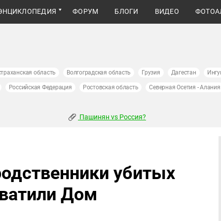
ЭНЦИКЛОПЕДИЯ
ФОРУМ
БЛОГИ
ВИДЕО
ФОТОА
страханская область
Волгоградская область
Грузия
Дагестан
Ингу
Российская Федерация
Ростовская область
Северная Осетия - Алания
Пашинян vs Россия?
родственники убитых
хватили Дом