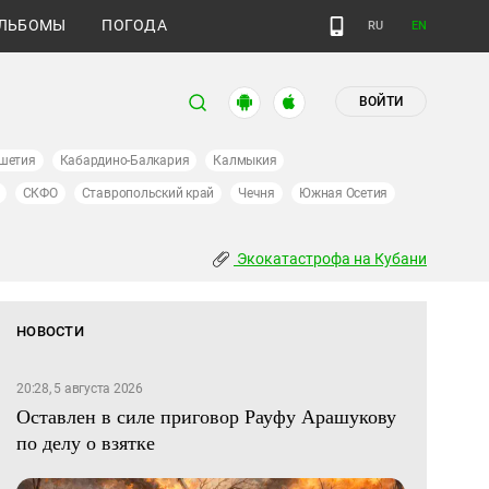
ЛЬБОМЫ
ПОГОДА
RU
EN
ВОЙТИ
шетия
Кабардино-Балкария
Калмыкия
СКФО
Ставропольский край
Чечня
Южная Осетия
Экокатастрофа на Кубани
НОВОСТИ
20:28, 5 августа 2026
Оставлен в силе приговор Рауфу Арашукову
по делу о взятке