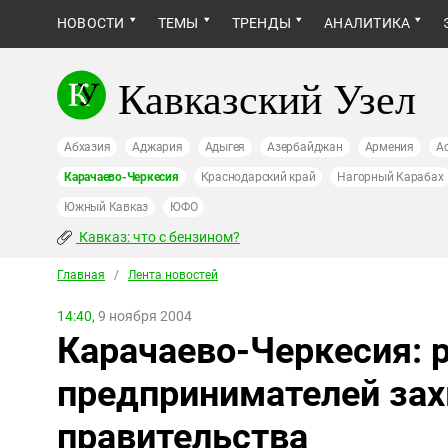
НОВОСТИ
ТЕМЫ
ТРЕНДЫ
АНАЛИТИКА
Кавказский Узел
Абхазия
Аджария
Адыгея
Азербайджан
Армения
А
Карачаево-Черкесия
Краснодарский край
Нагорный Карабах
Южный Кавказ
ЮФО
Кавказ: что с бензином?
Главная
/
Лента новостей
14:40,
9 ноября 2004
Карачаево-Черкесия: 
предпринимателей за
правительства