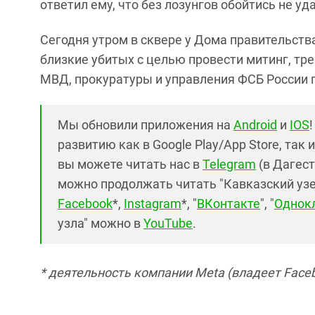
ответил ему, что без лозунгов обойтись не уда
Сегодня утром в сквере у Дома правительств
близкие убитых с целью провести митинг, тр
МВД, прокуратуры и управления ФСБ России 
Мы обновили приложения на
Android
и
IOS
развитию как в Google Play/App Store, так 
вы можете читать нас в
Telegram
(в Дагест
можно продолжать читать "Кавказский узел"
Facebook
*,
Instagram
*, "
ВКонтакте
", "
Однок
узла" можно в
YouTube
.
* деятельность компании Meta (владеет Faceb