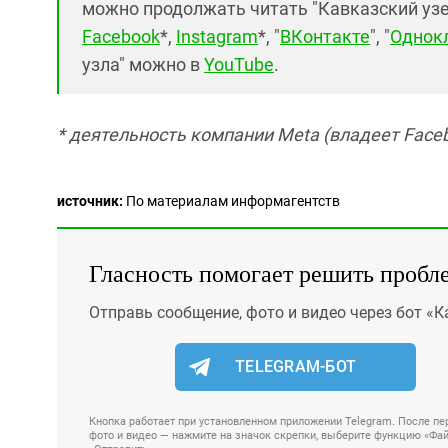
можно продолжать читать "Кавказский узел"
Facebook
*,
Instagram
*, "
ВКонтакте
", "
Однок
узла" можно в
YouTube
.
* деятельность компании Meta (владеет Faceb
источник:
По материалам информагентств
Гласность помогает решить пробл
Отправь сообщение, фото и видео через бот «К
TELEGRAM-БОТ
Кнопка работает при установленном приложении Telegram. После пер
фото и видео — нажмите на значок скрепки, выберите функцию «Файл