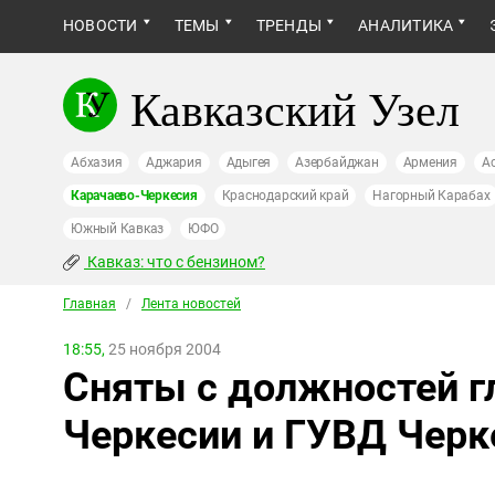
НОВОСТИ
ТЕМЫ
ТРЕНДЫ
АНАЛИТИКА
Кавказский Узел
Абхазия
Аджария
Адыгея
Азербайджан
Армения
А
Карачаево-Черкесия
Краснодарский край
Нагорный Карабах
Южный Кавказ
ЮФО
Кавказ: что с бензином?
Главная
/
Лента новостей
18:55,
25 ноября 2004
Сняты с должностей 
Черкесии и ГУВД Черк