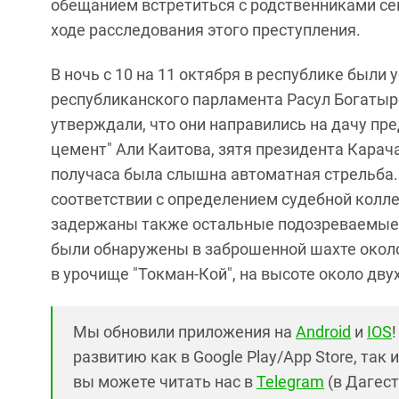
обещанием встретиться с родственниками се
ходе расследования этого преступления.
В ночь с 10 на 11 октября в республике были
республиканского парламента Расул Богатыре
утверждали, что они направились на дачу пр
цемент" Али Каитова, зятя президента Карача
получаса была слышна автоматная стрельба. 
соответствии с определением судебной колл
задержаны также остальные подозреваемые.
были обнаружены в заброшенной шахте около
в урочище "Токман-Кой", на высоте около дву
Мы обновили приложения на
Android
и
IOS
развитию как в Google Play/App Store, так 
вы можете читать нас в
Telegram
(в Дагест