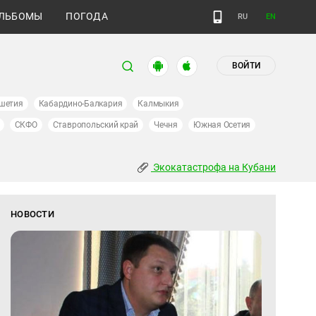
ЛЬБОМЫ
ПОГОДА
RU
EN
ВОЙТИ
шетия
Кабардино-Балкария
Калмыкия
СКФО
Ставропольский край
Чечня
Южная Осетия
Экокатастрофа на Кубани
НОВОСТИ