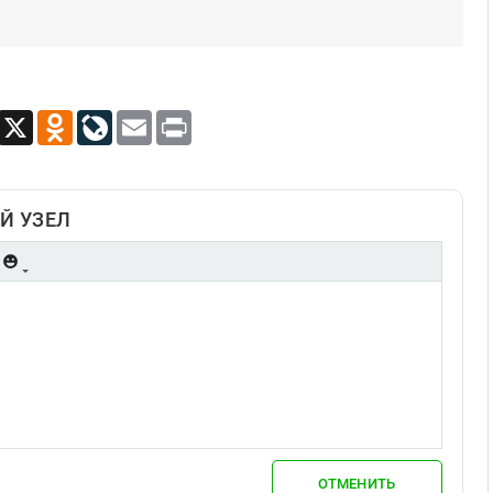
App
Viber
X
Odnoklassniki
LiveJournal
Email
Print
Й УЗЕЛ
ОТМЕНИТЬ