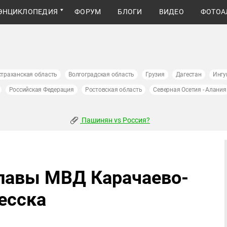
ЭНЦИКЛОПЕДИЯ
ФОРУМ
БЛОГИ
ВИДЕО
ФОТОА
страханская область
Волгоградская область
Грузия
Дагестан
Ингу
Российская Федерация
Ростовская область
Северная Осетия - Алания
Пашинян vs Россия?
главы МВД Карачаево-
есска