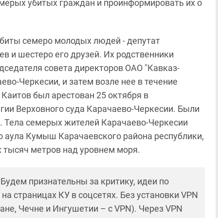
мерых убитых граждан и проинформировать их о
 убиты семеро молодых людей - депутат
в и шестеро его друзей. Их родственники
едседателя совета директоров ОАО "Кавказ-
ево-Черкесии, и затем возле нее в течение
Каитов был арестован 25 октября в
егии Верховного суда Карачаево-Черкесии. Были
 Тела семерых жителей Карачаево-Черкесии
 аула Кумыш Карачаевского района республики,
х тысяч метров над уровнем моря.
! Будем признательны за критику, идеи по
и на страницах КУ в соцсетях. Без установки VPN
ане, Чечне и Ингушетии – с VPN). Через VPN