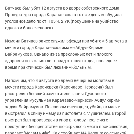
Южный Кавказ
Батчаев был убит 12 августа во дворе собственного дома.
ЮФО
Прокуратура города Карачаевска в тот же день возбудила
уголовное дело по ст. 105 ч. 2 УК (покушение на убийство
одного и более человек).
Исмаил Батчаев ранее служил эфенди при убитом 5 августа в
мечети города Карачаевска имаме Абдул-Кериме
Байрамукове. Однако из-за преклонных лет и плохого
здоровья несколько лет назад отошел от дел, последнее
время практически был лежачим больным.
Напомним, что 4 августа во время вечерней молитвы в
мечети города Карачевска (Карачаево-Черкесия) был
расстрелян бывший заместитель главы Духовного
управления мусульман Карачаево-Черкесии Абдулкерим-
хаджи Байрамуков. По словам очевидцев, убийца в маске
выстрелил в спину имаму из пистолета с глушителем. Второй
выстрел был произведен в упор в голову, после чего
преступник беспрепятственно скрылся с места происшествия,
передает "Ислам.инфо". Как сообщает ИА Regnum со ссылкой