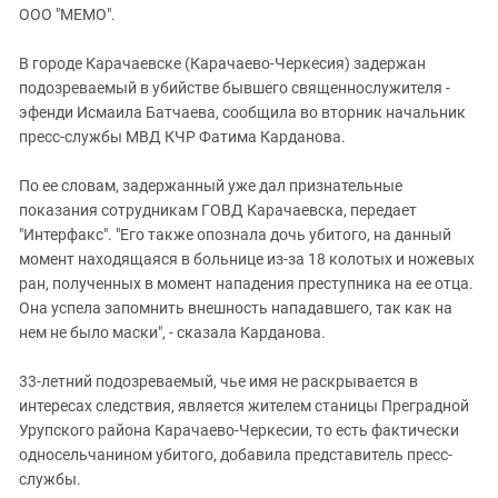
ЗАСТАВЛЯЕТ
ООО "МЕМО".
Дагестан
КАВКАЗ ЗА ПАЛЕСТИНУ
Ингушетия
ИНАКОМЫСЛИЕ В ЧЕЧНЕ
В городе Карачаевске (Карачаево-Черкесия) задержан
подозреваемый в убийстве бывшего священнослужителя -
Кабардино-Балкария
ПРЕСЛЕДОВАНИЕ АКТИВИСТОВ
эфенди Исмаила Батчаева, сообщила во вторник начальник
МОБИЛИЗАЦИЯ И ПРОТЕСТЫ
Калмыкия
пресс-службы МВД КЧР Фатима Карданова.
Карачаево-Черкесия
По ее словам, задержанный уже дал признательные
Краснодарский край
показания сотрудникам ГОВД Карачаевска, передает
Нагорный Карабах
"Интерфакс". "Его также опознала дочь убитого, на данный
момент находящаяся в больнице из-за 18 колотых и ножевых
Российская Федерация
ран, полученных в момент нападения преступника на ее отца.
Ростовская область
Она успела запомнить внешность нападавшего, так как на
Северная Осетия - Алания
нем не было маски", - сказала Карданова.
СКФО
33-летний подозреваемый, чье имя не раскрывается в
Ставропольский край
интересах следствия, является жителем станицы Преградной
Урупского района Карачаево-Черкесии, то есть фактически
Чечня
односельчанином убитого, добавила представитель пресс-
Южная Осетия
службы.