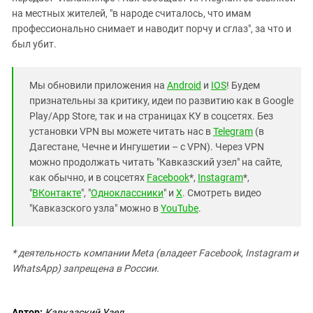
на местных жителей, "в народе считалось, что имам
профессионально снимает и наводит порчу и сглаз", за что и
был убит.
Мы обновили приложения на
Android
и
IOS
! Будем
признательны за критику, идеи по развитию как в Google
Play/App Store, так и на страницах КУ в соцсетях. Без
установки VPN вы можете читать нас в
Telegram
(в
Дагестане, Чечне и Ингушетии – с VPN). Через VPN
можно продолжать читать "Кавказский узел" на сайте,
как обычно, и в соцсетях
Facebook
*,
Instagram
*,
"
ВКонтакте
", "
Одноклассники
" и
X
. Смотреть видео
"Кавказского узла" можно в
YouTube
.
* деятельность компании Meta (владеет Facebook, Instagram и
WhatsApp) запрещена в России.
Автор:
Кавказский Узел