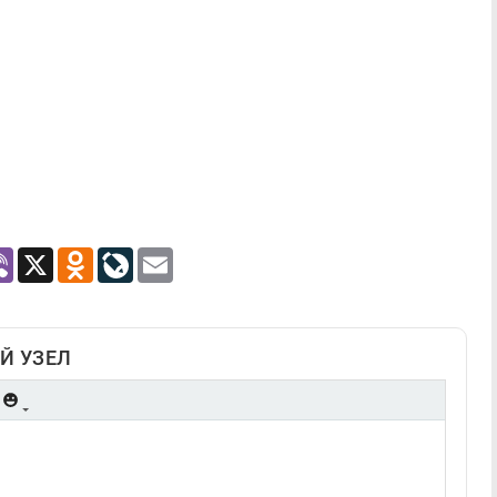
atsApp
Viber
X
Odnoklassniki
LiveJournal
Email
Й УЗЕЛ