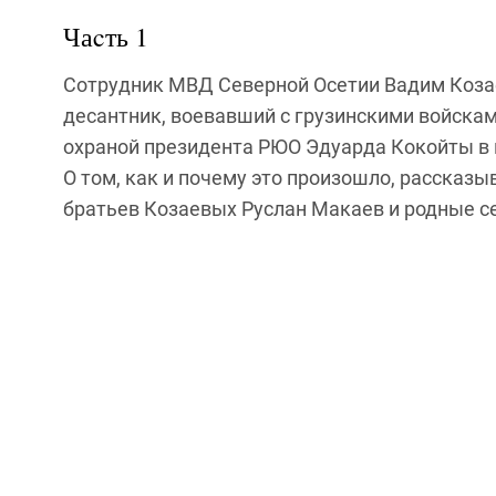
Чаcть 1
Сотрудник МВД Северной Осетии Вадим Козаев
десантник, воевавший с грузинскими войска
охраной президента РЮО Эдуарда Кокойты в 
О том, как и почему это произошло, рассказ
братьев Козаевых Руслан Макаев и родные с