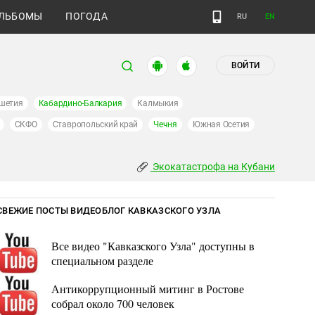
ЛЬБОМЫ
ПОГОДА
RU
EN
ВОЙТИ
шетия
Кабардино-Балкария
Калмыкия
СКФО
Ставропольский край
Чечня
Южная Осетия
Экокатастрофа на Кубани
СВЕЖИЕ ПОСТЫ ВИДЕОБЛОГ КАВКАЗСКОГО УЗЛА
Все видео "Кавказского Узла" доступны в
специальном разделе
Антикоррупционный митинг в Ростове
собрал около 700 человек