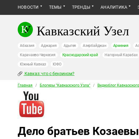
НОВОСТИ
ТЕМЫ
ТРЕНДЫ
АНАЛИТИКА
Кавказский Узел
Абхазия
Аджария
Адыгея
Азербайджан
Армения
А
Карачаево-Черкесия
Краснодарский край
Нагорный Карабах
Южный Кавказ
ЮФО
Кавказ: что с бензином?
Главная
/
Блогеры "Кавказского Узла"
/
Видеоблог Кавказского
Дело братьев Козаевы