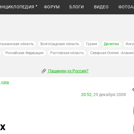
ЭНЦИКЛОПЕДИЯ
ФОРУМ
БЛОГИ
ВИДЕО
ФОТОА
страханская область
Волгоградская область
Грузия
Дагестан
Ингу
Российская Федерация
Ростовская область
Северная Осетия - Алания
Пашинян vs Россия?
 узла
20:52,
29 декабря 2008
х