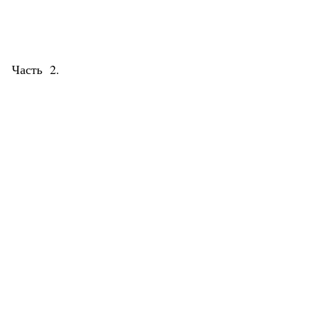
Южный Кавказ
ЮФО
Часть 2.