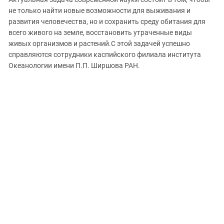
ЗАСТАВЛЯЕТ
Дагестан
не только найти новые возможности для выживания и
КАВКАЗ ЗА ПАЛЕСТИНУ
развития человечества, но и сохранить среду обитания для
Ингушетия
ИНАКОМЫСЛИЕ В ЧЕЧНЕ
всего живого на земле, восстановить утраченные виды
Кабардино-Балкария
ПРЕСЛЕДОВАНИЕ АКТИВИСТОВ
живых организмов и растений.С этой задачей успешно
МОБИЛИЗАЦИЯ И ПРОТЕСТЫ
справляются сотрудники каспийского филиала института
Калмыкия
Океанологии имени П.П. Ширшова РАН.
Карачаево-Черкесия
Краснодарский край
Нагорный Карабах
Российская Федерация
Ростовская область
Северная Осетия - Алания
СКФО
Ставропольский край
Чечня
Южная Осетия